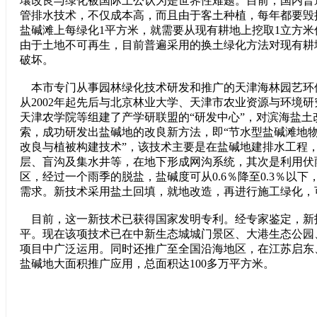
壤改良与绿化被国际上公认为是世界性难题。目前，国内普
管排水技术，不仅成本高，而且由于客土种植，每年都要毁
盐碱滩上每绿化1平方米，就需要从现有耕地上挖取1立方
由于土地不可再生，目前普遍采用的换土绿化方法对现有耕
破坏。
本市专门从事园林绿化技术研发和推广的天津海林园艺环
从2002年起先后与北京林业大学、天津市农业资源与环境
天津农学院等组建了产学研联盟的“研发中心”，对滨海盐土
索，成功研发出盐碱地的改良新方法，即“节水型盐碱滩地
改良与植被构建技术”，该技术主要是在盐碱地建排水工程
层、盲沟及集水井等，在地下形成网沟系统，其次是利用伏
区，经过一个雨季的脱盐，盐碱度可从0.6％降至0.3％以
需求。新技术采用盐土回填，就地改造，再进行施工绿化，可
目前，这一新技术已获得国家发明专利。经专家鉴定，新
平。现在该项技术已在中新生态城城门景区、大港生态公园
项目中广泛运用。同时还推广至全国沿海地区，在江苏启东
盐碱地大面积推广应用，总面积达100多万平方米。