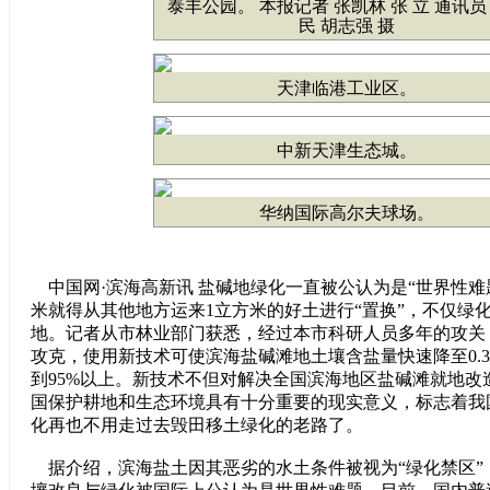
泰丰公园。 本报记者 张凯林 张 立 通讯员
民 胡志强 摄
天津临港工业区。
中新天津生态城。
华纳国际高尔夫球场。
中国网·滨海高新讯 盐碱地绿化一直被公认为是“世界性难
米就得从其他地方运来1立方米的好土进行“置换”，不仅绿
地。记者从市林业部门获悉，经过本市科研人员多年的攻关
攻克，使用新技术可使滨海盐碱滩地土壤含盐量快速降至0.
到95%以上。新技术不但对解决全国滨海地区盐碱滩就地改
国保护耕地和生态环境具有十分重要的现实意义，标志着我
化再也不用走过去毁田移土绿化的老路了。
据介绍，滨海盐土因其恶劣的水土条件被视为“绿化禁区”