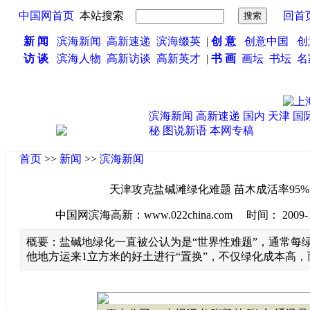
中国网首页
本站搜索
回首
新 闻
滨海新闻
高新速递
滨海缀英
|
创 意
创意中国
创
访 谈
滨海人物
高新访谈
高新英才
|
书 画
画坛
书坛
名
滨海新闻
高新速递
国内
天津
国
秘
图说新语
本网专稿
首页
>>
新闻
>>
滨海新闻
天津攻克盐碱滩绿化难题 苗木成活率95
中国网滨海高新：www.022china.com 时间： 2009-11-1
概要：盐碱地绿化一直被公认为是“世界性难题”，通常每
他地方运来1立方米的好土进行“置换”，不仅绿化成本高