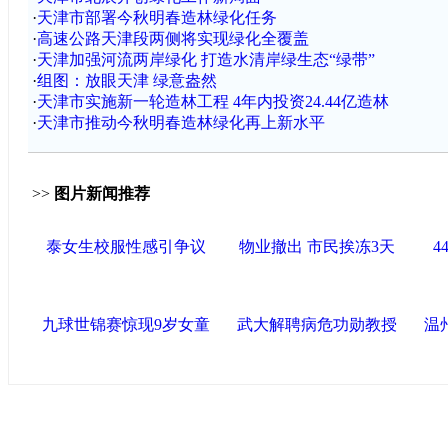
·
天津市部署今秋明春造林绿化任务
·
高速公路天津段两侧将实现绿化全覆盖
·
天津加强河流两岸绿化 打造水清岸绿生态“绿带”
·
组图：放眼天津 绿意盎然
·
天津市实施新一轮造林工程 4年内投资24.44亿造林
·
天津市推动今秋明春造林绿化再上新水平
>>
图片新闻推荐
泰女生校服性感引争议
物业撤出 市民挨冻3天
4
九球世锦赛惊现9岁女童
武大解聘病危功勋教授
温