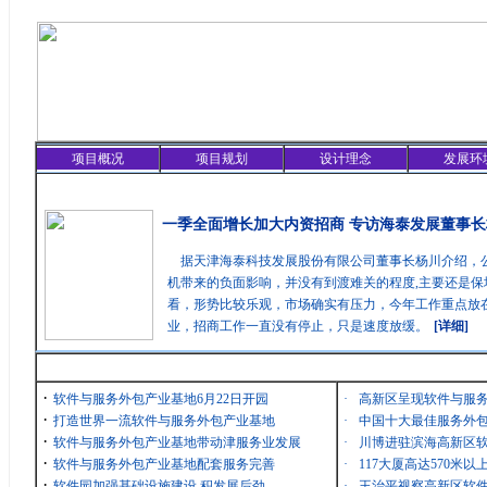
项目概况
项目规划
设计理念
发展环
精彩聚焦
一季全面增长加大内资招商 专访海泰发展董事长
据天津海泰科技发展股份有限公司董事长杨川介绍，
机带来的负面影响，并没有到渡难关的程度,主要还是保
看，形势比较乐观，市场确实有压力，今年工作重点放在
业，招商工作一直没有停止，只是速度放缓。
[详细]
最新消息
·
软件与服务外包产业基地6月22日开园
·
高新区呈现软件与服
·
打造世界一流软件与服务外包产业基地
·
中国十大最佳服务外包
·
软件与服务外包产业基地带动津服务业发展
·
川博进驻滨海高新区
·
软件与服务外包产业基地配套服务完善
·
117大厦高达570米
·
软件园加强基础设施建设 积发展后劲
·
王治平视察高新区软