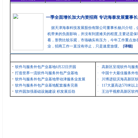
精彩聚焦
一季全面增长加大内资招商 专访海泰发展董事长
据天津海泰科技发展股份有限公司董事长杨川介绍，
机带来的负面影响，并没有到渡难关的程度,主要还是保
看，形势比较乐观，市场确实有压力，今年工作重点放在
业，招商工作一直没有停止，只是速度放缓。
[详细]
最新消息
·
软件与服务外包产业基地6月22日开园
·
高新区呈现软件与服
·
打造世界一流软件与服务外包产业基地
·
中国十大最佳服务外包
·
软件与服务外包产业基地带动津服务业发展
·
川博进驻滨海高新区
·
软件与服务外包产业基地配套服务完善
·
117大厦高达570米
·
软件园加强基础设施建设 积发展后劲
·
王治平视察高新区软