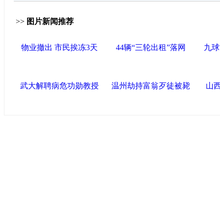
>>
图片新闻推荐
物业撤出 市民挨冻3天
44辆“三轮出租”落网
九球
武大解聘病危功勋教授
温州劫持富翁歹徒被毙
山
中国政府网
|
中国网
|
人民网
|
新华网
|
央视网
|
国际在线
|
中
中国共产党新闻
|
中国人权
|
学习时报
|
中国法院网
|
北青网
心
联盟滨海
天津滨海新区官方网站
|
泰达在线
|
滨海新闻网 |
天津开发区
塘沽政务网
|
大港区信息网
|
海泰投资担保
|
滨海新区参观考
友情链接