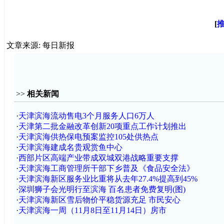
[
文章来源: 每日新报
>>
相关新闻
·
天津滨海流动售电3个月服务人口6万人
·
天津第二批金融改革创新20项重点工作计划推出
·
天津滨海供热保电预案监控105处供热点
·
天津滨海建成名贵观赏鱼中心
·
西部片区高端产业带成双城双港战略重要支撑
·
天津滨海工商管理所干部下乡普及《食品安全法》
·
天津滨海新区服务业比重将从去年27.4%提高到45%
·
深圳狮子会光明行至滨海 百名患者免费复明(图)
·
天津滨海新区雪后物价平稳货源充足 市民安心
·
天津滨海一周（11月8日至11月14日）房市