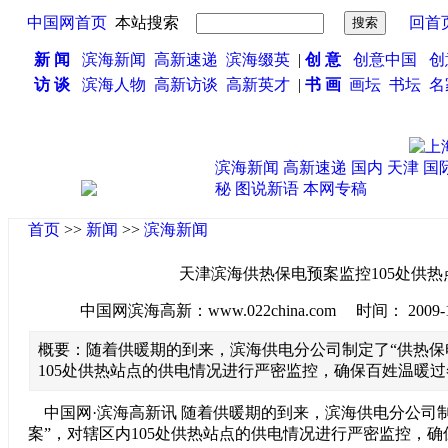
中国网首页
本站搜索
回首
新 闻
滨海新闻
高新速递
滨海缀英
|
创 意
创意中国
创
访 谈
滨海人物
高新访谈
高新英才
|
书 画
画坛
书坛
名
滨海新闻
高新速递
国内
天津
国
秘
图说新语
本网专稿
首页
>>
新闻
>>
滨海新闻
天津滨海供热保电预案监控105处供热
中国网滨海高新：www.022china.com 时间： 2009-11-1
概要：随着供暖期的到来，滨海供电分公司制定了“供热保
105处供热站点的供电情况进行严密监控，确保百姓温暖过
中国网·滨海高新讯 随着供暖期的到来，滨海供电分公司制
案”，对辖区内105处供热站点的供电情况进行严密监控，