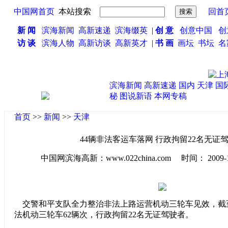
中国网首页
本站搜索
回首
新 闻
滨海新闻
高新速递
滨海缀英
|
创 意
创意中国
创
访 谈
滨海人物
高新访谈
高新英才
|
书 画
画坛
书坛
名
滨海新闻
高新速递
国内
天津
国
秘
图说新语
本网专稿
首页
>>
新闻
>>
天津
44辆非法客运车落网 行政拘留22名无证
中国网滨海高新：www.022china.com 时间： 2009-11-1
交警和平支队全力整治非法上路运营机动三轮车见效，截
法机动三轮车62辆次，行政拘留22名无证驾驶者。