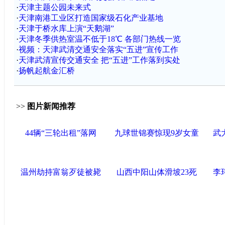
·
天津主题公园未来式
·
天津南港工业区打造国家级石化产业基地
·
天津于桥水库上演“天鹅湖”
·
天津冬季供热室温不低于18℃ 各部门热线一览
·
视频：天津武清交通安全落实“五进”宣传工作
·
天津武清宣传交通安全 把“五进”工作落到实处
·
扬帆起航金汇桥
>>
图片新闻推荐
44辆“三轮出租”落网
九球世锦赛惊现9岁女童
武
温州劫持富翁歹徒被毙
山西中阳山体滑坡23死
李