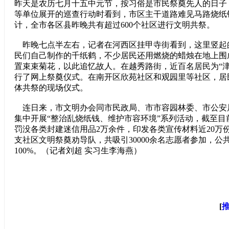
昨天是农历七月十五中元节，按习俗是市民祭奠先人的日子
等单位展开的巡查行动时看到，市区主干道路难见马路烧纸
计，全市各区县昨晚共有超过600个社区进行文明共祭。
昨晚七点半左右，记者在河西区挂甲寺街看到，这里竖起
民们自己制作的千纸鹤，不少居民还用燃烧的蜡烛在地上围
置束束菊花，以此追忆故人。在越秀路街，近百名居民为“津
行了网上祭奠仪式。在南开区欣苑社区和观园里等社区，居
体共祭的现场仪式。
连日来，市文明办会同市民政局、市市容园林委、市公安
集中开展“整治乱烧纸钱、维护市容环境”系列活动，截至目
罚没各类封建迷信用品2万余件，印发各类宣传材料近20万
支社区文明祭奠劝导队，共吸引30000余名志愿者参加，公
100%。（记者刘超 实习生李海燕）
[