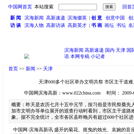
中国网首页
本站搜索
回首
新 闻
滨海新闻
高新速递
滨海缀英
|
创 意
创意中国
创
访 谈
滨海人物
高新访谈
高新英才
|
书 画
画坛
书坛
名
滨海新闻
高新速递
国内
天津
国
语
本网专稿
小记者
首页
>>
新闻
>>
天津
天津600多个社区举办文明共祭 市区主干道
中国网滨海高新：www.022china.com 时间： 2009-09-0
概要：昨天是农历七月十五中元节，按习俗是市民祭奠先
加市文明办等单位展开的巡查行动时看到，市区主干道路
象。据不完全统计，全市各区县昨晚共有超过600个社区
中国网·滨海高新讯 盛开的菊花、摇曳的烛光、哀婉的音