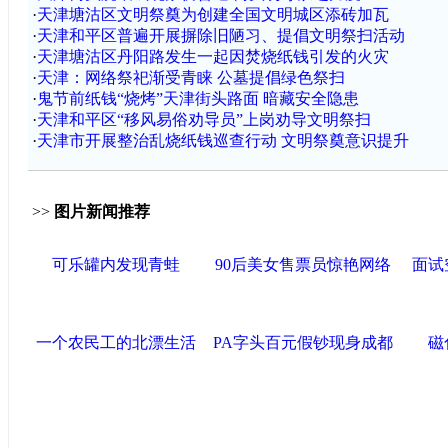
·
天津塘沽区文明祭奠为创建全国文明城区添砖加瓦
·
天津和平区普遍开展摒除旧陋习、提倡文明祭扫活动
·
天津塘沽区丹阳路发生一起因焚烧纸钱引发的火灾
·
天津：网络祭祀渐受青睐 公墓提倡绿色祭扫
·
鬼节前纸钱“烧烤”天津街头路面 暗藏安全隐患
·
天津和平区“移风易俗劝导员”上岗劝导文明祭扫
·
天津市开展整治乱烧纸钱巡查行动 文明祭奠意识提升
>>
图片新闻推荐
可乐罐内发现青蛙
90后美女售票员惊艳网络
面试
一个农民工的北漂生活
PA字头百元假钞现身成都
磁