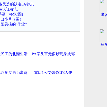
市民选购认准6A标志
色认证标志
要一杯水(图)
张
长出小草（图）
阳男孩的“作业”
马
农民工的北漂生活
PA字头百元假钞现身成都
跪谢见义勇为富翁
重庆1公交燃烧致3人伤