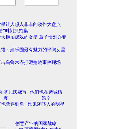
女星让人想入非非的动作大盘点
情”时刻抓拍集
十大拒拍裸戏的女星 章子怡刘亦菲
是错：娱乐圈最有魅力的平胸女星
直击乌鲁木齐打砸抢烧事件现场
乐基儿妖娆写
他们也在赌城结
真
婚？
芝也曾遇到鬼
比鬼还吓人的明星
创意产业的国家战略