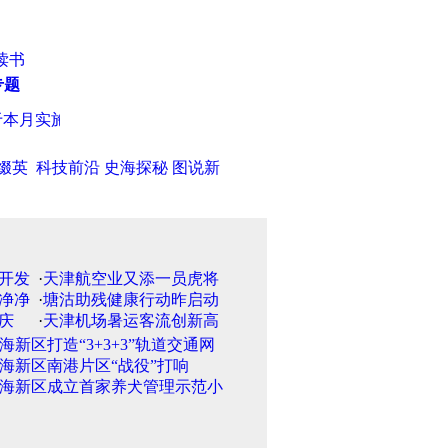
读书
专题
月实施 市民选购认准6A标志
·
天津秋季房交会8日开幕 环城四
缀英
科技前沿
史海探秘
图说新
·
天津航空业又添一员虎将
·
塘沽助残健康行动昨启动
·
天津机场暑运客流创新高
海新区打造“3+3+3”轨道交通网
海新区南港片区“战役”打响
海新区成立首家养犬管理示范小