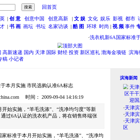
回首页
英
|
创 意
创意中国
创意高新
|
文 娱
文化
娱乐
影视
都市
英才
|
书 画
画坛
书坛
名家访谈
|
酷 图
环球
时尚
|
视 频
事件
·
洗衣机新6A国家标准于本
闻
高新速递
国内
天津
国际
财经
投资
新区巡礼
渤海金项链
滨海
专稿
小记者
滨海新闻
于本月实施 市民选购认准6A标志
.com 时间： 2009-09-04 14:16:19
·
天津滨
开始实施，“羊毛洗涤”、“洗净均匀度”等新
·
天津滨
通过6A认证的洗衣机产品，将在销售终端张
·
天津滨
区
国家标准于本月开始实施，“羊毛洗涤”、“洗净均