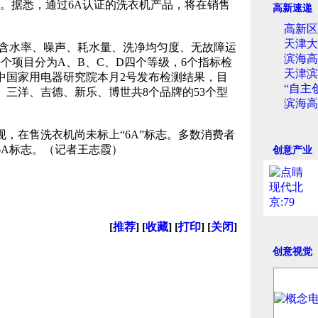
。据悉，通过6A认证的洗衣机产品，将在销售
高新速递
高新区
天津大
含水率、噪声、耗水量、洗净均匀度、无故障运
滨海高
个项目分为A、B、C、D四个等级，6个指标检
天津滨
中国家用电器研究院本月2号发布检测结果，目
“自主
三洋、吉德、新乐、博世共8个品牌的53个型
滨海高
，在售洗衣机尚未标上“6A”标志。多数消费者
6A标志。（记者王志霞）
创意产业
[
推荐
] [
收藏
] [
打印
] [
关闭
]
创意视觉