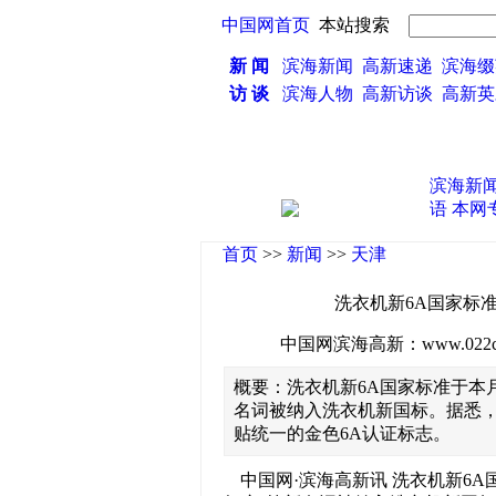
中国网首页
本站搜索
新 闻
滨海新闻
高新速递
滨海缀
访 谈
滨海人物
高新访谈
高新
滨海新
语
本网
首页
>>
新闻
>>
天津
洗衣机新6A国家标准
中国网滨海高新：www.022china
概要：洗衣机新6A国家标准于本月
名词被纳入洗衣机新国标。据悉，
贴统一的金色6A认证标志。
中国网·滨海高新讯 洗衣机新6A