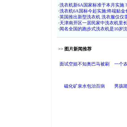
·
洗衣机新6A国家标准于本月实施 
·
洗衣机6A国标今起实施:终端贴金
·
英国推出新型洗衣机 洗衣服仅仅需
·
天津南开区一居民家中洗衣机里
·
闻名全国的跑步式洗衣机是10岁沈
>>
图片新闻推荐
面试空姐不知奥巴马被刷
一个
磁化矿泉水包治百病
男孩