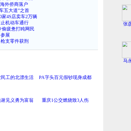
引海外侨商落户
车五大道”之首
0家4S店卖车2万辆
禁止机动车通行
张
专偷疲惫打盹网民
将参展
造枪支零件获刑
马
农民工的北漂生活
PA字头百元假钞现身成都
跪谢见义勇为富翁
重庆1公交燃烧致3人伤