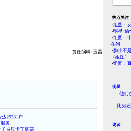
热点关注
·
组图：
·
明星“偷
·
组图：
在列
·
胸小不
责任编辑: 玉昌
（组图）
·
组图：
明星
他们
比鬼还
25381户
药服务
访谈
女子被压卡车底部