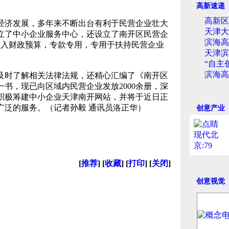
高新速递
高新区
济发展，多年来不断出台有利于民营企业壮大
天津大
立了中小企业服务中心，还设立了南开区民营企
滨海高
列入财政预算，专款专用，专用于扶持民营企业
天津滨
“自主
滨海高
时了解相关法律法规，还精心汇编了《南开区
书，现已向区域内民营企业发放2000余册，深
积极筹建中小企业天津南开网站，并将于近日正
广泛的服务。（记者孙毅 通讯员洛正华）
创意产业
[
推荐
] [
收藏
] [
打印
] [
关闭
]
创意视觉