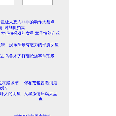
女星让人想入非非的动作大盘点
情”时刻抓拍集
十大拒拍裸戏的女星 章子怡刘亦菲
是错：娱乐圈最有魅力的平胸女星
直击乌鲁木齐打砸抢烧事件现场
也在赌城结
张柏芝也曾遇到鬼
婚？
吓人的明星
女星激情床戏大盘
点