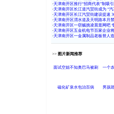
·
天津南开区推行“招商代表”制吸
·
天津南开区长江道汽贸街成为 “汽
·
天津南开区长江汽贸街建设提速 3
·
天津南开区渭水道及天明路本月
·
天津南开区一窃贼挑凌晨逛网吧 
·
天津南开区五金机电节百家企业
·
天津南开区一金属制品老板替人
>>
图片新闻推荐
面试空姐不知奥巴马被刷
一个
磁化矿泉水包治百病
男孩