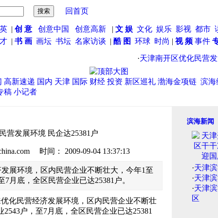
回首页
英
|
创 意
创意中国
创意高新
|
文 娱
文化
娱乐
影视
都市
英才
|
书 画
画坛
书坛
名家访谈
|
酷 图
环球
时尚
|
视 频
事件
·
天津南开区优化民营发展环境
闻
高新速递
国内
天津
国际
财经
投资
新区巡礼
渤海金项链
滨海
专稿
小记者
滨海新闻
营发展环境 民企达25381户
.com 时间： 2009-09-04 13:37:13
·
天津滨
发展环境，区内民营企业不断壮大，今年1至
·
天津滨
至7月底，全区民营企业已达25381户。
·
天津滨
区
来优化民营经济发展环境，区内民营企业不断壮
543户，至7月底，全区民营企业已达25381