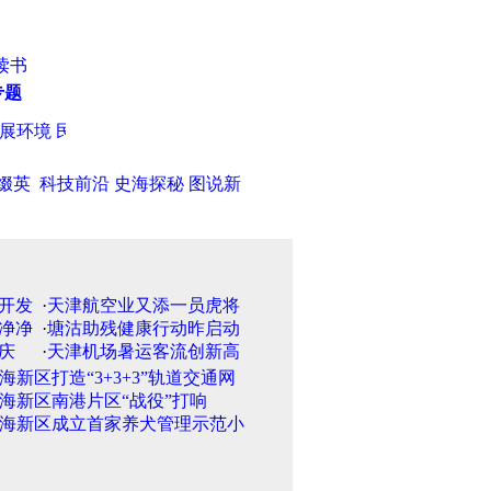
读书
专题
 民企达25381户
·
艺校美女应聘空姐 不知奥巴马是谁被刷掉
·
缀英
科技前沿
史海探秘
图说新
·
天津航空业又添一员虎将
·
塘沽助残健康行动昨启动
·
天津机场暑运客流创新高
海新区打造“3+3+3”轨道交通网
海新区南港片区“战役”打响
海新区成立首家养犬管理示范小