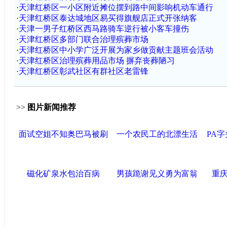
·
天津红桥区一小区附近摊位摆到路中间影响机动车通行
·
天津红桥区泰达城地区易买得旗舰店正式开张纳客
·
天津一男子红桥区西马路骑车逆行被小客车撞伤
·
天津红桥区多部门联合治理殡葬市场
·
天津红桥区中小学广泛开展为家乡做贡献主题班会活动
·
天津红桥区治理殡葬用品市场 摒弃丧葬陋习
·
天津红桥区彰武社区有群社区老雷锋
>>
图片新闻推荐
面试空姐不知奥巴马被刷
一个农民工的北漂生活
PA
磁化矿泉水包治百病
男孩跪谢见义勇为富翁
重庆