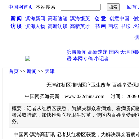
中国网首页
本站搜索
回首
新 闻
滨海新闻
高新速递
滨海缀英
|
创 意
创意中国
创
访 谈
滨海人物
高新访谈
高新英才
|
书 画
画坛
书坛
名
·
天
滨海新闻
高新速递
国内
天津
国
语
本网专稿
小记者
首页
>>
新闻
>>
天津
天津红桥区推动医疗卫生改革 百姓享受优
中国网滨海高新：www.022china.com 时间： 2009-09-0
概要：记者从红桥区获悉，为解决群众看病难、看病贵问
极采取措施，加快推动医疗卫生改革，使区内百姓享受到
务。
中国网·滨海高新讯 记者从红桥区获悉，为解决群众看病