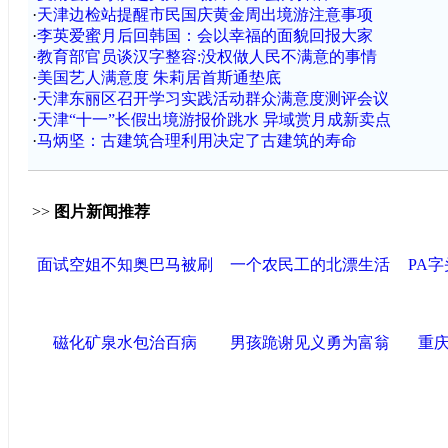
·
天津边检站提醒市民国庆黄金周出境游注意事项
·
李英爱蜜月后回韩国：会以幸福的面貌回报大家
·
教育部官员谈汉字整容:没权做人民不满意的事情
·
美国艺人满意度 朱莉居首斯通垫底
·
天津东丽区召开学习实践活动群众满意度测评会议
·
天津“十一”长假出境游报价跳水 异域赏月成新卖点
·
马炳坚：古建筑合理利用决定了古建筑的寿命
>>
图片新闻推荐
面试空姐不知奥巴马被刷
一个农民工的北漂生活
PA
磁化矿泉水包治百病
男孩跪谢见义勇为富翁
重庆