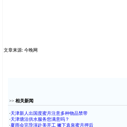
文章来源: 今晚网
>>
相关新闻
·
天津新人出国度蜜月注意多种物品禁带
·
天津塘沽供水服务您满意吗？
·
夏雨会完导演赴美开工 撇下袁泉蜜月押后