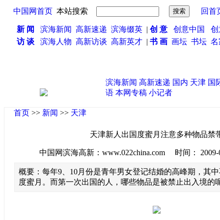
中国网首页
本站搜索
回首
新 闻
滨海新闻
高新速递
滨海缀英
|
创 意
创意中国
创
访 谈
滨海人物
高新访谈
高新英才
|
书 画
画坛
书坛
名
·
滨海新闻
高新速递
国内
天津
国
语
本网专稿
小记者
首页
>>
新闻
>>
天津
天津新人出国度蜜月注意多种物品禁
中国网滨海高新：www.022china.com 时间： 2009-09-0
概要：每年9、10月份是青年男女登记结婚的高峰期，其
度蜜月。而第一次出国的人，哪些物品是被禁止出入境的