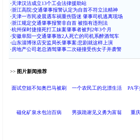
·
天津汉沽成立13个工会法律援助站
·
浙江高院:交通肇事报警认定为自首不符立法精神
·
天津一市民凌晨遇车祸重伤昏迷 肇事司机逃离现场
·
浙江规定交通肇事报警非自首 被指有违刑法
·
杭州保时捷撞死打工妹案肇事者被判2年3个月
·
安徽阜阳一交通肇事致2人死亡的司机系醉酒驾车
·
山东淄博张店安监局长肇事案:悲剧就这样上演
·
房地产公司老总酒驾肇事二次碰撞受伤女子并袭警
>>
图片新闻推荐
面试空姐不知奥巴马被刷
一个农民工的北漂生活
PA
磁化矿泉水包治百病
男孩跪谢见义勇为富翁
重庆