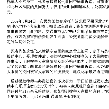
托车人不治身亡，死者家属提起刑事附带民事诉讼。日前通
和北辰区法院的共同努力，仅用7天时间调解成功，死者家属
元。
2009年5月24日，市民陶某驾驶摩托车沿北辰区果园北道
的“长安”牌小客车相撞，郑某驾车逃逸，陶某在送医途中死
肇事被警方刑事拘留。交通事故认定书认定郑某负事故主要
任。双方为损害赔偿费用发生纠纷，经交通部门多次调解未
定到法院讨公道。
死者陶某这场飞来横祸令贫困的家庭雪上加霜，妻子马某
援助中心。受理案件后，法律援助中心律师查阅了大量的案
件事实，了解被告人家庭情况及经济赔偿能力，并根据掌握
写了起诉状，向北辰区法院提起刑事附带民事诉讼。承办律
大限度的挽回被害人家属的经济损失，建议此案最好通过调
通过援助律师与办案法官的多次努力，于日前促成双方达
助中心受理该案仅过7天时间。被害人家属现已拿到了由被
同赔付的31万余元赔偿款。郑某得到被害人家属的谅解，
予酌情考虑。（记者冯琳 通讯员冯伟 刘娟）