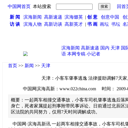
中国网首页
本站搜索
回首
新 闻
滨海新闻
高新速递
滨海缀英
|
创 意
创意中国
创
访 谈
滨海人物
高新访谈
高新英才
|
书 画
画坛
书坛
名
滨海新闻
高新速递
国内
天津
国
语
本网专稿
小记者
首页
>>
新闻
>>
天津
天津：小客车肇事逃逸 法律援助调解7天家
中国网滨海高新：www.022china.com 时间： 2009-09-0
概要：一起两车相撞交通事故，小客车司机肇事逃逸后落
身亡，死者家属提起刑事附带民事诉讼。日前通过北辰区
区法院的共同努力，仅用7天时间调解成功。
中国网·滨海高新讯 一起两车相撞交通事故，小客车司机