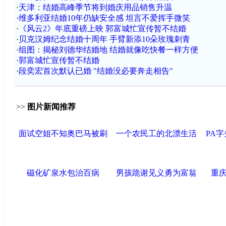
·
天津：结婚高峰季节将到婚庆用品销售升温
·
维多利亚结婚10年仍缺安全感 坦言不爱挥手微笑
·
《风云2》年底重磅上映 郭富城忙宣传暂不结婚
·
贝克汉姆纪念结婚十周年 手臂新添10朵玫瑰刺青
·
组图：揭秘刘德华结婚地 结婚就像吃快餐一样方便
·
郭富城忙宣传暂不结婚
·
段奕宏首次默认已婚 "结婚没必要奔走相告"
>>
图片新闻推荐
面试空姐不知奥巴马被刷
一个农民工的北漂生活
PA
磁化矿泉水包治百病
男孩跪谢见义勇为富翁
重庆