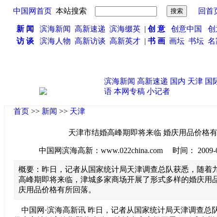
中国网首页
本站搜索
回首
新 闻
滨海新闻
高新速递
滨海缀英
|
创 意
创意中国
创
访 谈
滨海人物
高新访谈
高新英才
|
书 画
画坛
书坛
名
滨海新闻
高新速递
国内
天津
国
语
本网专稿
小记者
首页
>>
新闻
>>
天津
天津市结婚高峰期即将来临 婚庆用品价格
中国网滨海高新：www.022china.com 时间： 2009-09-0
概要：昨日，记者从国家统计局天津调查总队获悉，随着
高峰期即将来临，津城多家商场开展了形式多样的婚庆用
庆用品价格有所回落。
中国网·滨海高新讯 昨日，记者从国家统计局天津调查总