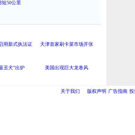
短50公里
启用新式执法证
天津首家刷卡菜市场开张
最丑犬”出炉
美国出现巨大龙卷风
关于我们
版权声明
广告指南
投
导航中国
网
|
央视网
|
国际在线
|
中国日报网
|
中国经济网
|
中青网
|
中国台
报
|
中国法院网
|
北青网
|
中国知识
|
中华新闻传媒网
|
金融界
|
违法
|
滨海新闻网 |
天津开发区投资网
|
天津港保税区
|
开发区贸促网
|