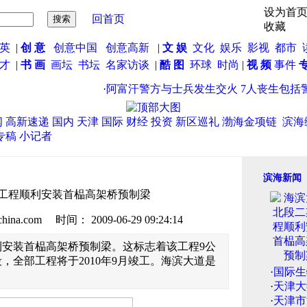
设为首
回首页
收藏
英
|
创 意
创意中国
创意高新
|
文 娱
文化
娱乐
影视
都市
英才
|
书 画
画坛
书坛
名家访谈
|
酷 图
环球
时尚
|
视 频
事件
·
阿富汗警方与士兵发生交火 7人丧生包括警
闻
高新速递
国内
天津
国际
财经
投资
新区巡礼
渤海金项链
滨海
专稿
小记者
滨海新闻
工程顺利安装首榀高架桥预制梁
.com 时间： 2009-06-29 09:24:14
安装首榀高架桥预制梁。这标志着该工程9公
，全部工程将于2010年9月竣工。海滨大道是
·
国际生
·
天津大
·
天津市