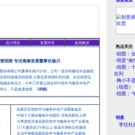
创意视觉
设计理念
发展环境
政策解读
热点关注
·
组图：
·
明星“偷
资招商 专访海泰发展董事长杨川
·
组图：
股份有限公司董事长杨川介绍，公司一直在积极应对金融危
在列
没有到渡难关的程度,主要还是保增长的问题。从目前情况
·
胸小不
场确实有压力，今年工作重点放在BPO软件与服务外包产
（组图）
停止，只是速度放缓。
[详细]
·
组图：“
·
高新区呈现软件与服务外包产业聚集效应
·
中国十大最佳服务外包园区 滨海高新区上榜
明星
展
·
川博进驻滨海高新区软件与服务外包产业基地
李玟杜
·
117大厦高达570米以上 或成天津标志性建筑
·
王治平视察高新区软件与服务外包产业基地