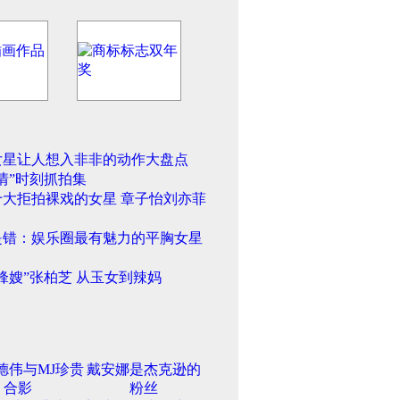
女星让人想入非非的动作大盘点
情”时刻抓拍集
十大拒拍裸戏的女星 章子怡刘亦菲
是错：娱乐圈最有魅力的平胸女星
锋嫂”张柏芝 从玉女到辣妈
德伟与MJ珍贵
戴安娜是杰克逊的
合影
粉丝