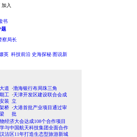
页
加入
读书
专题
察局长
·
天津市多项生物芯片技术居世界前沿水平
·
天津市在研国家
缀英
科技前沿
史海探秘
图说新
·
渤海银行布局珠三角
·
天津开发区建设联合会成
立
·
大港首批产业项目通过审
批
物经济大会达成108个合作项目
学与中国航天科技集团全面合作
汉沽区11年打造生态型旅游新城