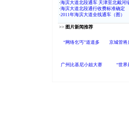
·
海滨大道北段通车 天津至北戴河缩
·
海滨大道北段通行收费标准确定
·
2011年海滨大道全线通车（图）
>>
图片新闻推荐
“网络乞丐”道道多
京城管将
广州比基尼小姐大赛
“世界
中国政府网
|
中国网
|
人民网
|
新华
中国共产党新闻
|
中国人权
|
学习时
联盟滨海
天津滨海新区官方网站
|
泰达在线