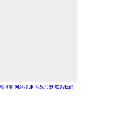
稿指南
网站律师
奋战加盟
联系我们
湾网
|
中新网
|
中国广播网
|
光明网
|
和不良信息举报中心
天津滨海人才网
|
海洋高新人才网
|