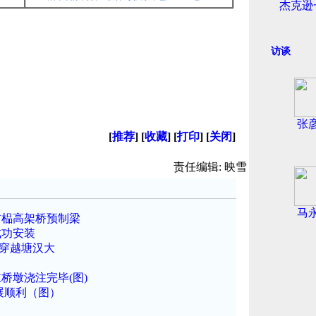
杰克逊
访谈
张
[
推荐
] [
收藏
] [
打印
] [
关闭
]
责任编辑: 映雪
马
首榀高架桥预制梁
成功安装
时穿越塘汉大
桥墩浇注完毕(图)
展顺利（图）