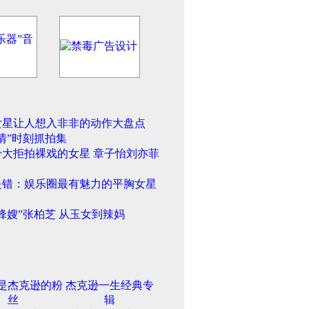
女星让人想入非非的动作大盘点
情”时刻抓拍集
十大拒拍裸戏的女星 章子怡刘亦菲
是错：娱乐圈最有魅力的平胸女星
锋嫂”张柏芝 从玉女到辣妈
是杰克逊的粉
杰克逊一生经典专
丝
辑