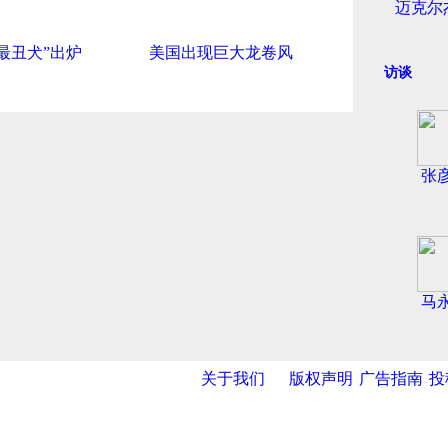
迈克尔
最丑犬”出炉
美国出现巨大龙卷风
访谈
张
马
关于我们
版权声明
广告指南
投
导航中国
网
|
央视网
|
国际在线
|
中国日报网
|
中国经济网
|
中青网
|
中国台