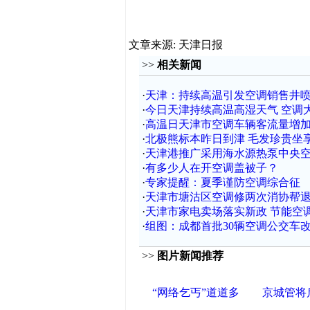
文章来源: 天津日报
>>
相关新闻
·
天津：持续高温引发空调销售井
·
今日天津持续高温高湿天气 空调
·
高温日天津市空调车辆客流量增
·
北极熊标本昨日到津 毛发珍贵坐
·
天津港推广采用海水源热泵中央
·
有多少人在开空调盖被子？
·
专家提醒：夏季谨防空调综合征
·
天津市塘沽区空调修两次消协帮
·
天津市家电卖场落实新政 节能空
·
组图：成都首批30辆空调公交车
>>
图片新闻推荐
“网络乞丐”道道多
京城管将