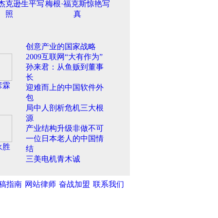
杰克逊生平写
梅根·福克斯惊艳写
照
真
创意产业的国家战略
2009互联网“大有作为”
孙来君：从鱼贩到董事
长
彦霖
迎难而上的中国软件外
包
局中人剖析危机三大根
源
产业结构升级非做不可
一位日本老人的中国情
永胜
结
三美电机青木诚
稿指南
网站律师
奋战加盟
联系我们
湾网
|
中新网
|
中国广播网
|
光明网
|