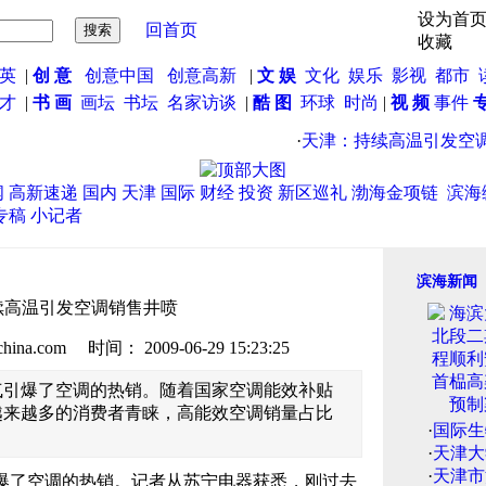
设为首
回首页
收藏
英
|
创 意
创意中国
创意高新
|
文 娱
文化
娱乐
影视
都市
英才
|
书 画
画坛
书坛
名家访谈
|
酷 图
环球
时尚
|
视 频
事件
·
天津：持续高温引发空调
闻
高新速递
国内
天津
国际
财经
投资
新区巡礼
渤海金项链
滨海
专稿
小记者
滨海新闻
续高温引发空调销售井喷
.com 时间： 2009-06-29 15:23:25
气引爆了空调的热销。随着国家空调能效补贴
越来越多的消费者青睐，高能效空调销量占比
·
国际生
·
天津大
·
天津市
了空调的热销。记者从苏宁电器获悉，刚过去