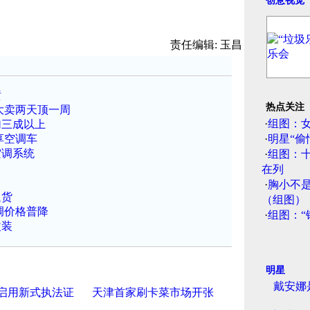
创意视觉
责任编辑: 玉昌
喷
热点关注
大卖两天顶一周
·
组图：
加三成以上
享空调车
·
明星“偷
空调系统
·
组图：
在列
·
胸小不
退货
（组图）
调价格普降
·
组图：“
改装
明星
戴安娜
启用新式执法证
天津首家刷卡菜市场开张