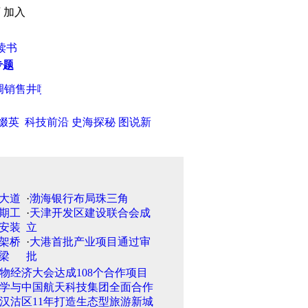
页
加入
读书
专题
销售井喷
·
夏天吃得越“冰”越易中暑
·
天津市质监局发布抽查结果 
缀英
科技前沿
史海探秘
图说新
·
渤海银行布局珠三角
·
天津开发区建设联合会成
立
·
大港首批产业项目通过审
批
物经济大会达成108个合作项目
学与中国航天科技集团全面合作
汉沽区11年打造生态型旅游新城