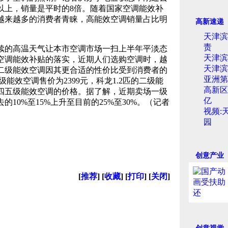
套以上，销量是平时的8倍。随着国家空调能效补
越来越多的消费者青睐，高能效空调销量占比明
高新速递
天津滨
责
的高温天气让本市空调市场一扫上半年平淡态
天津滨
空调能效补贴的落实，近期人们选购空调时，越
天津滨
二级能效空调因其更合适的性价比受到消费者的
亚洲第
级能效空调售价为2399元，科龙1.2匹的二级能
高新区
近四五级能效空调的价格。据了解，近期卖场一级
亿
10%至15%上升至目前的25%至30%。（记者
视频:
园
创意产业
[
推荐
] [
收藏
] [
打印
] [
关闭
]