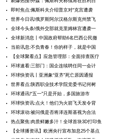
刷爆热搜!外媒：佩斯科夫称俄将在胜利日
即时焦点:佩斯科夫介绍普京对“克宫遭袭
世界今日讯!俄罗斯阿尔汉格尔斯克州禁飞
全球今头条!俄外交部就克里姆林宫遭袭一
全球新消息丨中国政府帮助6名巴西公民撤
当前讯息:不负青春！你的样子，就是中国
【全球聚看点】应急管理部：全面排查医疗
环球速看:三部门：国企连续聘任同一会计
环球快资讯丨亚洲象“亚齐”死亡原因通报
世界看点:陕西职业技术学院党委书记何树
环球通讯!“五一”只是开始，多国旅游市
环球快资讯:点火！他们为火箭飞天发令背
环球滚动:被问俄是否将泽连斯基视为合法
热点聚焦:肉质鲜嫩多汁！全球首块3D打印鱼
【全球播资讯】欧洲央行宣布加息25个基点