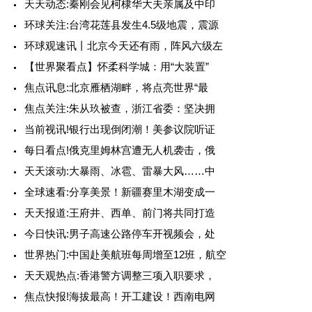
天天动态:秦刚会见柯棣华大夫亲属及中印
环球关注:台湾花莲县发生4.5级地震，震源
环球观速讯丨北京今天还有雨，阵风六级左
【世界聚看点】怀柔科学城：用“大装置”
焦点讯息:北京雁栖湖畔，将点亮世界“最
焦点关注:朱从玖被查，浙江省委：坚决拥
当前视讯!银行出现倒闭潮！美参议院听证
每日看点!俄克里姆林宫遭无人机袭击，俄
天天滚动:大暴雨、冰雹、雷暴大风……中
全球速看:分享美景！新疆赛里木湖变成一
天天报道:王府井、西单、前门将共同打造
今日快讯:男子高速公路停车开视频会，处
世界热门:中国赴美航班每周增至12班，航空
天天观热点:香港警方调整三项入职要求，
焦点快报!海拔最高！开工建设！西南电网