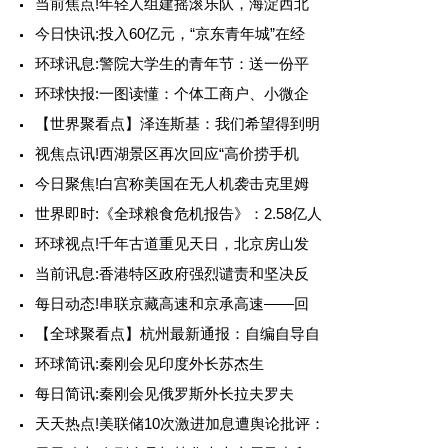
当前焦点!年轻人组建摇滚乐队，海淀西北
今日快讯:投入60亿元，“京东青年城”在经
环球讯息:警院大学生的青年节：送一份平
环球快报:一图读懂：个体工商户、小微企
【世界聚看点】泽连斯基：我们希望得到明
视焦点讯!西湖景区再次回应“高价捞手机
今日聚焦!白宫称美国在无人机袭击克里姆
世界即时:《全球粮食危机报告》：2.58亿人
环球视点!千年古道重见天日，北京房山发
当前讯息:香港特区政府强烈谴责和坚决反
每日动态!串联京藏高速和京承高速——回
【全球聚看点】杭州最新通报：自编自导自
环球简讯:秦刚会见印度外长苏杰生
每日简讯:秦刚会见俄罗斯外长拉夫罗夫
天天热点!美联储10次激进加息遭舆论批评：