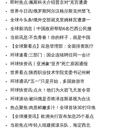
即时焦点:佩斯科夫介绍普京对“克宫遭袭
世界今日讯!俄罗斯阿尔汉格尔斯克州禁飞
全球今头条!俄外交部就克里姆林宫遭袭一
全球新消息丨中国政府帮助6名巴西公民撤
当前讯息:不负青春！你的样子，就是中国
【全球聚看点】应急管理部：全面排查医疗
环球速看:三部门：国企连续聘任同一会计
环球快资讯丨亚洲象“亚齐”死亡原因通报
世界看点:陕西职业技术学院党委书记何树
环球通讯!“五一”只是开始，多国旅游市
环球快资讯:点火！他们为火箭飞天发令背
环球滚动:被问俄是否将泽连斯基视为合法
热点聚焦:肉质鲜嫩多汁！全球首块3D打印鱼
【全球播资讯】欧洲央行宣布加息25个基点
当前焦点!年轻人组建摇滚乐队，海淀西北