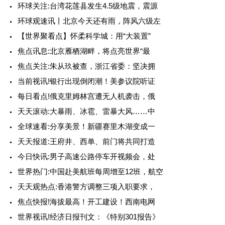
环球关注:台湾花莲县发生4.5级地震，震源
环球观速讯丨北京今天还有雨，阵风六级左
【世界聚看点】怀柔科学城：用“大装置”
焦点讯息:北京雁栖湖畔，将点亮世界“最
焦点关注:朱从玖被查，浙江省委：坚决拥
当前视讯!银行出现倒闭潮！美参议院听证
每日看点!俄克里姆林宫遭无人机袭击，俄
天天滚动:大暴雨、冰雹、雷暴大风……中
全球速看:分享美景！新疆赛里木湖变成一
天天报道:王府井、西单、前门将共同打造
今日快讯:男子高速公路停车开视频会，处
世界热门:中国赴美航班每周增至12班，航空
天天观热点:香港警方调整三项入职要求，
焦点快报!海拔最高！开工建设！西南电网
世界视讯!经济日报刊文：《特别301报告》