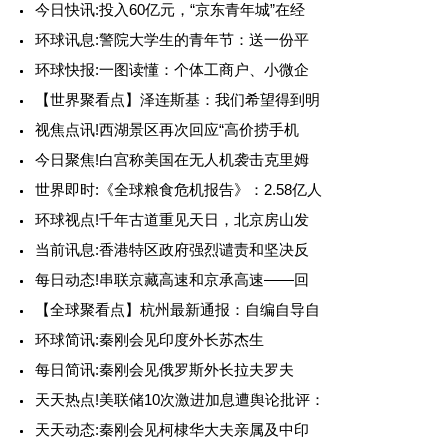
今日快讯:投入60亿元，“京东青年城”在经
环球讯息:警院大学生的青年节：送一份平
环球快报:一图读懂：个体工商户、小微企
【世界聚看点】泽连斯基：我们希望得到明
视焦点讯!西湖景区再次回应“高价捞手机
今日聚焦!白宫称美国在无人机袭击克里姆
世界即时:《全球粮食危机报告》：2.58亿人
环球视点!千年古道重见天日，北京房山发
当前讯息:香港特区政府强烈谴责和坚决反
每日动态!串联京藏高速和京承高速——回
【全球聚看点】杭州最新通报：自编自导自
环球简讯:秦刚会见印度外长苏杰生
每日简讯:秦刚会见俄罗斯外长拉夫罗夫
天天热点!美联储10次激进加息遭舆论批评：
天天动态:秦刚会见柯棣华大夫亲属及中印