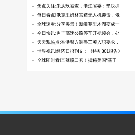
焦点关注:朱从玖被查，浙江省委：坚决拥
每日看点!俄克里姆林宫遭无人机袭击，俄
全球速看:分享美景！新疆赛里木湖变成一
今日快讯:男子高速公路停车开视频会，处
天天观热点:香港警方调整三项入职要求，
世界视讯!经济日报刊文：《特别301报告》
全球即时看!辛辣脱口秀！揭秘美国“基于