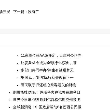
场开展
下一篇：没有了
11家单位获AA级评定，天津对公路养
让赛象标准成为全球行业标准，用
多部门共同举办“津生有缘逐梦天
梁国凤：“用实际行动去教育下一
警民联手归还粗心乘客遗失的财物
刷爆热搜!外媒：佩斯科夫称俄将在胜利日
世界今日讯!俄罗斯阿尔汉格尔斯克州禁飞
全球新消息丨中国政府帮助6名巴西公民撤