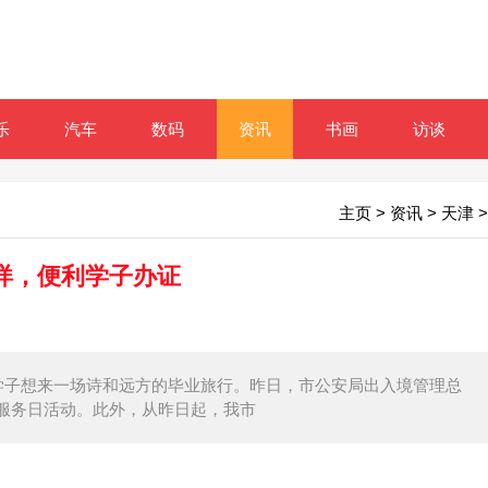
乐
汽车
数码
资讯
书画
访谈
主页
>
资讯
>
天津
>
烊，便利学子办证
少学子想来一场诗和远方的毕业旅行。昨日，市公安局出入境管理总
服务日活动。此外，从昨日起，我市