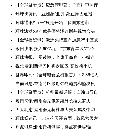
【全球聚看点】应急管理部：全面排查医疗
环球快资讯丨亚洲象“亚齐”死亡原因通报
环球通讯!“五一”只是开始，多国旅游市
环球滚动:被问俄是否将泽连斯基视为合法
【全球播资讯】欧洲央行宣布加息25个基点
今日快讯:投入60亿元，“京东青年城”在经
环球快报:一图读懂：个体工商户、小微企
视焦点讯!西湖景区再次回应“高价捞手机
世界即时:《全球粮食危机报告》：2.58亿人
当前讯息:香港特区政府强烈谴责和坚决反
【全球聚看点】杭州最新通报：自编自导自
每日简讯:秦刚会见俄罗斯外长拉夫罗夫
天天动态:秦刚会见柯棣华大夫亲属及中印
环球观速讯丨北京今天还有雨，阵风六级左
焦点讯息:北京雁栖湖畔，将点亮世界“最