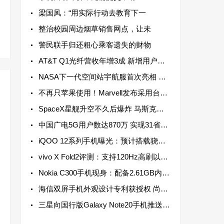
梁国凤：“用实际行动去教育下一
整治校园周边烟草销售网点，让未
警民联手归还粗心乘客遗失的财物
AT&T Q1光纤营收年增3成 新增用户连续13个季度超过20万
NASA下一代空间站宇航服首次亮相 配备高机动性躯干部分以实现最大运动范围
不再只苹果使用！Marvell发布采用台积电3纳米制程资料中心芯片
SpaceX星舰升空不久后爆炸 马斯克：数月后再进行一次飞行测试
中国广电5G用户数达870万 实现31省5G网络服务全覆盖
iQOO 12系列手机曝光：预计搭载骁龙8 Gen 3芯片 于2023年底发布
vivo X Fold2评测：支持120Hz高刷以及LTPO动态高刷，兼顾流畅和省电
Nokia C300手机现身：配备2.61GB内存 单核成绩为306分
海信双屏手机外观设计专利获授权 尚不清楚是否会实装于海信手机之上
三星向国行版Galaxy Note20手机推送新系统更新，支持强制不切换镜头