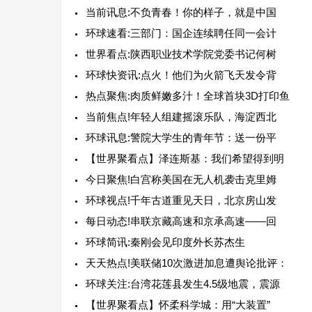
当前讯息:不负青春！你的样子，就是中国
环球速看:三部门：国企连续聘任同一会计
世界看点:陕西职业技术学院党委书记何树
环球快资讯:点火！他们为火箭飞天发令背
热点聚焦:肉质鲜嫩多汁！全球首块3D打印鱼
当前焦点!年轻人组建摇滚乐队，海淀西北
环球讯息:警院大学生的青年节：送一份平
【世界聚看点】泽连斯基：我们希望得到明
今日聚焦!白宫称美国在无人机袭击克里姆
环球视点!千年古道重见天日，北京房山发
每日动态!串联京藏高速和京承高速——回
环球简讯:秦刚会见印度外长苏杰生
天天热点!美联储10次激进加息遭舆论批评：
环球关注:台湾花莲县发生4.5级地震，震源
【世界聚看点】怀柔科学城：用“大装置”