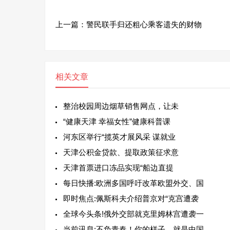
上一篇：
警民联手归还粗心乘客遗失的财物
相关文章
整治校园周边烟草销售网点，让未
“健康天津 幸福女性”健康科普课
河东区举行“揽英才展风采 谋就业
天津公积金贷款、提取政策征求意
天津首票进口冻品实现“船边直提
每日快播:欧洲多国呼吁改革欧盟外交、国
即时焦点:佩斯科夫介绍普京对“克宫遭袭
全球今头条!俄外交部就克里姆林宫遭袭一
当前讯息:不负青春！你的样子，就是中国