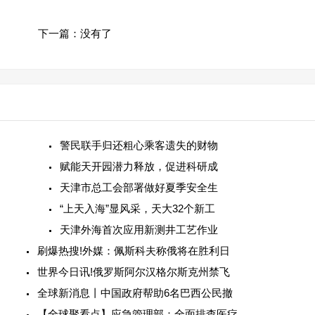
下一篇：没有了
警民联手归还粗心乘客遗失的财物
赋能天开园潜力释放，促进科研成
天津市总工会部署做好夏季安全生
“上天入海”显风采，天大32个新工
天津外海首次应用新测井工艺作业
刷爆热搜!外媒：佩斯科夫称俄将在胜利日
世界今日讯!俄罗斯阿尔汉格尔斯克州禁飞
全球新消息丨中国政府帮助6名巴西公民撤
【全球聚看点】应急管理部：全面排查医疗