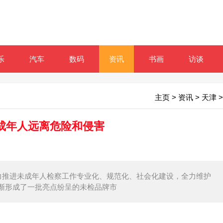
乐
汽车
数码
资讯
书画
访谈
主页
>
资讯
>
天津
>
成年人远离危险和侵害
着力推进未成年人检察工作专业化、规范化、社会化建设，全力维护
渐形成了一批亮点纷呈的未检品牌市