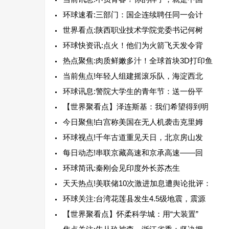
环球速看:三部门：国企连续聘任同一会计
世界看点:陕西职业技术学院党委书记何树
环球快资讯:点火！他们为火箭飞天发令背
热点聚焦:肉质鲜嫩多汁！全球首块3D打印鱼
当前焦点!年轻人组建摇滚乐队，海淀西北
环球讯息:警院大学生的青年节：送一份平
【世界聚看点】泽连斯基：我们希望得到明
今日聚焦!白宫称美国在无人机袭击克里姆
环球视点!千年古道重见天日，北京房山发
每日动态!串联京藏高速和京承高速——回
环球简讯:秦刚会见印度外长苏杰生
天天热点!美联储10次激进加息遭舆论批评：
环球关注:台湾花莲县发生4.5级地震，震源
【世界聚看点】怀柔科学城：用“大装置”