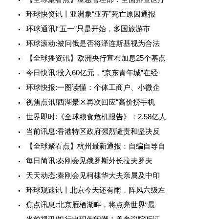
环球快资讯丨亚洲象“亚齐”死亡原因通报
环球通讯!“五一”只是开始，多国旅游市
环球滚动:被问俄是否将泽连斯基视为合法
【全球播资讯】欧洲央行宣布加息25个基点
今日快讯:投入60亿元，“京东青年城”在经
环球快报:一图读懂：个体工商户、小微企
视焦点讯!西湖景区再次回应“高价捞手机
世界即时:《全球粮食危机报告》：2.58亿人
当前讯息:香港特区政府强烈谴责和坚决反
【全球聚看点】杭州最新通报：自编自导自
每日简讯:秦刚会见俄罗斯外长拉夫罗夫
天天动态:秦刚会见柯棣华大夫亲属及中印
环球观速讯丨北京今天还有雨，阵风六级左
焦点讯息:北京雁栖湖畔，将点亮世界“最