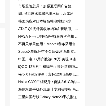
市场监管总局：加强互联网广告监
湖北611座水库超汛限水位，水库均
韩国为应对日本福岛核电站核污水
AT&T Q1光纤营收年增3成 新增用户连续13个季度超过20万
NASA下一代空间站宇航服首次亮相 配备高机动性躯干部分以实现最大运动范围
不再只苹果使用！Marvell发布采用台积电3纳米制程资料中心芯片
SpaceX星舰升空不久后爆炸 马斯克：数月后再进行一次飞行测试
中国广电5G用户数达870万 实现31省5G网络服务全覆盖
iQOO 12系列手机曝光：预计搭载骁龙8 Gen 3芯片 于2023年底发布
vivo X Fold2评测：支持120Hz高刷以及LTPO动态高刷，兼顾流畅和省电
Nokia C300手机现身：配备2.61GB内存 单核成绩为306分
海信双屏手机外观设计专利获授权 尚不清楚是否会实装于海信手机之上
三星向国行版Galaxy Note20手机推送新系统更新，支持强制不切换镜头