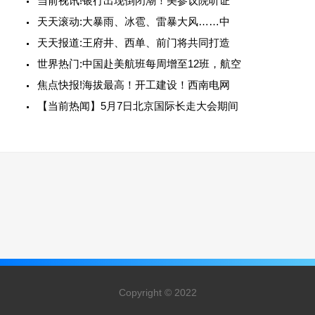
当前视讯!银行出现倒闭潮！美参议院听证
天天滚动:大暴雨、冰雹、雷暴大风……中
天天报道:王府井、西单、前门将共同打造
世界热门:中国赴美航班每周增至12班，航空
焦点快报!海拔最高！开工建设！西南电网
【当前热闻】5月7日北京国际长走大会期间
Copyright © 2022