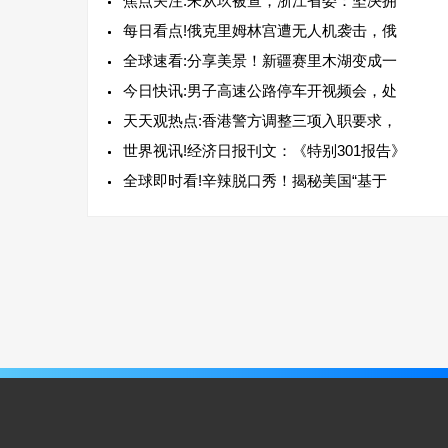
焦点关注:朱从玖被查，浙江省委：坚决拥
每日看点!俄克里姆林宫遭无人机袭击，俄
全球速看:分享美景！新疆赛里木湖变成一
今日快讯:男子高速公路停车开视频会，处
天天观热点:香港警方调整三项入职要求，
世界视讯!经济日报刊文：《特别301报告》
全球即时看!辛辣脱口秀！揭秘美国“基于