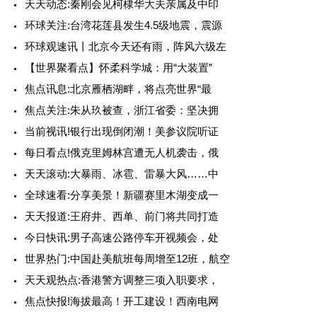
天天动态:秦刚会见柯棣华大夫亲属及中印
环球关注:台湾花莲县发生4.5级地震，震源
环球观速讯丨北京今天还有雨，阵风六级左
【世界聚看点】怀柔科学城：用“大装置”
焦点讯息:北京雁栖湖畔，将点亮世界“最
焦点关注:朱从玖被查，浙江省委：坚决拥
当前视讯!银行出现倒闭潮！美参议院听证
每日看点!俄克里姆林宫遭无人机袭击，俄
天天滚动:大暴雨、冰雹、雷暴大风……中
全球速看:分享美景！新疆赛里木湖变成一
天天报道:王府井、西单、前门将共同打造
今日快讯:男子高速公路停车开视频会，处
世界热门:中国赴美航班每周增至12班，航空
天天观热点:香港警方调整三项入职要求，
焦点快报!海拔最高！开工建设！西南电网