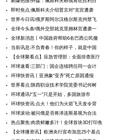
刷爆热搜!外媒：佩斯科夫称俄将在胜利日
即时焦点:佩斯科夫介绍普京对“克宫遭袭
世界今日讯!俄罗斯阿尔汉格尔斯克州禁飞
全球今头条!俄外交部就克里姆林宫遭袭一
全球新消息丨中国政府帮助6名巴西公民撤
当前讯息:不负青春！你的样子，就是中国
【全球聚看点】应急管理部：全面排查医疗
环球速看:三部门：国企连续聘任同一会计
环球快资讯丨亚洲象“亚齐”死亡原因通报
世界看点:陕西职业技术学院党委书记何树
环球通讯!“五一”只是开始，多国旅游市
环球快资讯:点火！他们为火箭飞天发令背
环球滚动:被问俄是否将泽连斯基视为合法
热点聚焦:肉质鲜嫩多汁！全球首块3D打印鱼
【全球播资讯】欧洲央行宣布加息25个基点