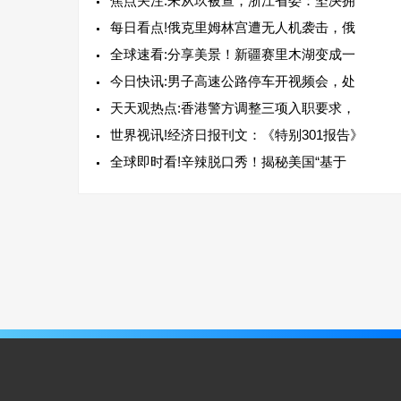
焦点关注:朱从玖被查，浙江省委：坚决拥
每日看点!俄克里姆林宫遭无人机袭击，俄
全球速看:分享美景！新疆赛里木湖变成一
今日快讯:男子高速公路停车开视频会，处
天天观热点:香港警方调整三项入职要求，
世界视讯!经济日报刊文：《特别301报告》
全球即时看!辛辣脱口秀！揭秘美国“基于