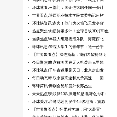
环球速看:三部门：国企连续聘任同一会计
世界看点:陕西职业技术学院党委书记何树
环球快资讯:点火！他们为火箭飞天发令背
热点聚焦:肉质鲜嫩多汁！全球首块3D打印鱼
当前焦点!年轻人组建摇滚乐队，海淀西北
环球讯息:警院大学生的青年节：送一份平
【世界聚看点】泽连斯基：我们希望得到明
今日聚焦!白宫称美国在无人机袭击克里姆
环球视点!千年古道重见天日，北京房山发
每日动态!串联京藏高速和京承高速——回
环球简讯:秦刚会见印度外长苏杰生
天天热点!美联储10次激进加息遭舆论批评：
环球关注:台湾花莲县发生4.5级地震，震源
【世界聚看点】怀柔科学城：用“大装置”