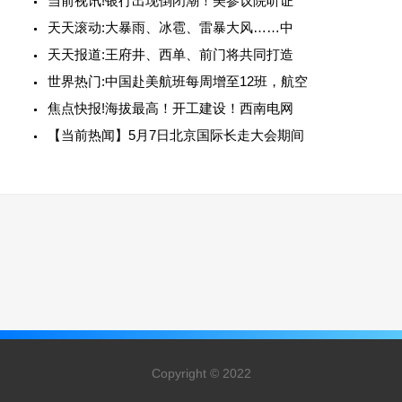
当前视讯!银行出现倒闭潮！美参议院听证
天天滚动:大暴雨、冰雹、雷暴大风……中
天天报道:王府井、西单、前门将共同打造
世界热门:中国赴美航班每周增至12班，航空
焦点快报!海拔最高！开工建设！西南电网
【当前热闻】5月7日北京国际长走大会期间
Copyright © 2022