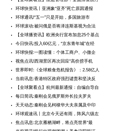
环球快资讯丨亚洲象“亚齐”死亡原因通报
环球通讯!“五一”只是开始，多国旅游市
环球滚动:被问俄是否将泽连斯基视为合法
【全球播资讯】欧洲央行宣布加息25个基点
今日快讯:投入60亿元，“京东青年城”在经
环球快报:一图读懂：个体工商户、小微企
视焦点讯!西湖景区再次回应“高价捞手机
世界即时:《全球粮食危机报告》：2.58亿人
当前讯息:香港特区政府强烈谴责和坚决反
【全球聚看点】杭州最新通报：自编自导自
每日简讯:秦刚会见俄罗斯外长拉夫罗夫
天天动态:秦刚会见柯棣华大夫亲属及中印
环球观速讯丨北京今天还有雨，阵风六级左
焦点讯息:北京雁栖湖畔，将点亮世界“最