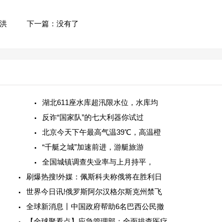
洪
下一篇：没有了
湖北611座水库超汛限水位，水库均
反诈“国家队”的七大利器你试过
北京今天下午最高气温39℃，高温橙
“千艇之城”加速前进，游艇旅游
全国城镇调查失业率与上月持平，
刷爆热搜!外媒：佩斯科夫称俄将在胜利日
世界今日讯!俄罗斯阿尔汉格尔斯克州禁飞
全球新消息丨中国政府帮助6名巴西公民撤
【全球聚看点】应急管理部：全面排查医疗