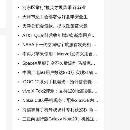
河东区举行“揽英才展风采 谋就业
天津市总工会部署做好夏季安全生
天津公积金贷款、提取政策征求意
AT&T Q1光纤营收年增3成 新增用户连续13个季度超过20万
NASA下一代空间站宇航服首次亮相 配备高机动性躯干部分以实现最大运动范围
不再只苹果使用！Marvell发布采用台积电3纳米制程资料中心芯片
SpaceX星舰升空不久后爆炸 马斯克：数月后再进行一次飞行测试
中国广电5G用户数达870万 实现31省5G网络服务全覆盖
iQOO 12系列手机曝光：预计搭载骁龙8 Gen 3芯片 于2023年底发布
vivo X Fold2评测：支持120Hz高刷以及LTPO动态高刷，兼顾流畅和省电
Nokia C300手机现身：配备2.61GB内存 单核成绩为306分
海信双屏手机外观设计专利获授权 尚不清楚是否会实装于海信手机之上
三星向国行版Galaxy Note20手机推送新系统更新，支持强制不切换镜头