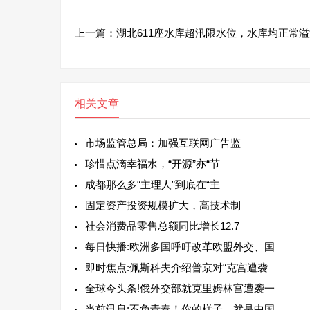
上一篇：
湖北611座水库超汛限水位，水库均正常溢
相关文章
市场监管总局：加强互联网广告监
珍惜点滴幸福水，“开源”亦“节
成都那么多“主理人”到底在“主
固定资产投资规模扩大，高技术制
社会消费品零售总额同比增长12.7
每日快播:欧洲多国呼吁改革欧盟外交、国
即时焦点:佩斯科夫介绍普京对“克宫遭袭
全球今头条!俄外交部就克里姆林宫遭袭一
当前讯息:不负青春！你的样子，就是中国