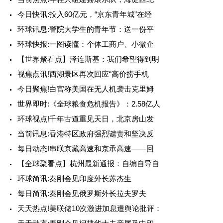
今日快讯:投入60亿元，“京东青年城”在经
环球讯息:警院大学生的青年节：送一份平
环球快报:一图读懂：个体工商户、小微企
【世界聚看点】泽连斯基：我们希望得到明
视焦点讯!西湖景区再次回应“高价捞手机
今日聚焦!白宫称美国在无人机袭击克里姆
世界即时:《全球粮食危机报告》：2.58亿人
环球视点!千年古道重见天日，北京房山发
当前讯息:香港特区政府强烈谴责和坚决反
每日动态!串联京藏高速和京承高速——回
【全球聚看点】杭州最新通报：自编自导自
环球简讯:秦刚会见印度外长苏杰生
每日简讯:秦刚会见俄罗斯外长拉夫罗夫
天天热点!美联储10次激进加息遭舆论批评：