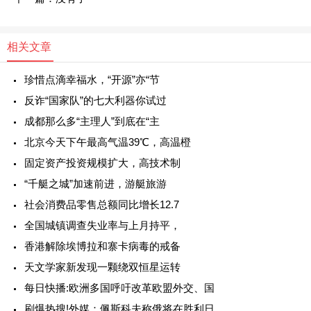
相关文章
珍惜点滴幸福水，“开源”亦“节
反诈“国家队”的七大利器你试过
成都那么多“主理人”到底在“主
北京今天下午最高气温39℃，高温橙
固定资产投资规模扩大，高技术制
“千艇之城”加速前进，游艇旅游
社会消费品零售总额同比增长12.7
全国城镇调查失业率与上月持平，
香港解除埃博拉和寨卡病毒的戒备
天文学家新发现一颗绕双恒星运转
每日快播:欧洲多国呼吁改革欧盟外交、国
刷爆热搜!外媒：佩斯科夫称俄将在胜利日