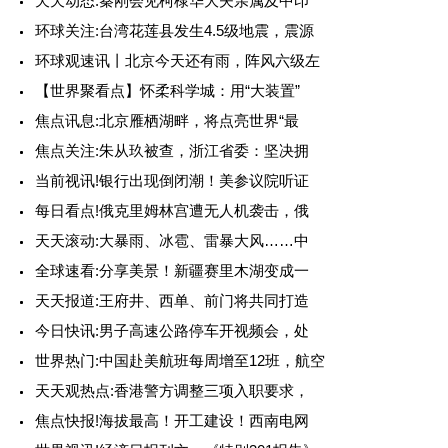
天天动态:秦刚会见柯棣华大夫亲属及中印
环球关注:台湾花莲县发生4.5级地震，震源
环球观速讯丨北京今天还有雨，阵风六级左
【世界聚看点】怀柔科学城：用“大装置”
焦点讯息:北京雁栖湖畔，将点亮世界“最
焦点关注:朱从玖被查，浙江省委：坚决拥
当前视讯!银行出现倒闭潮！美参议院听证
每日看点!俄克里姆林宫遭无人机袭击，俄
天天滚动:大暴雨、冰雹、雷暴大风……中
全球速看:分享美景！新疆赛里木湖变成一
天天报道:王府井、西单、前门将共同打造
今日快讯:男子高速公路停车开视频会，处
世界热门:中国赴美航班每周增至12班，航空
天天观热点:香港警方调整三项入职要求，
焦点快报!海拔最高！开工建设！西南电网