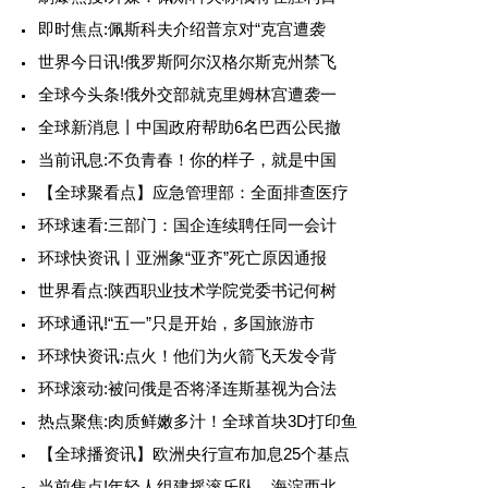
即时焦点:佩斯科夫介绍普京对“克宫遭袭
世界今日讯!俄罗斯阿尔汉格尔斯克州禁飞
全球今头条!俄外交部就克里姆林宫遭袭一
全球新消息丨中国政府帮助6名巴西公民撤
当前讯息:不负青春！你的样子，就是中国
【全球聚看点】应急管理部：全面排查医疗
环球速看:三部门：国企连续聘任同一会计
环球快资讯丨亚洲象“亚齐”死亡原因通报
世界看点:陕西职业技术学院党委书记何树
环球通讯!“五一”只是开始，多国旅游市
环球快资讯:点火！他们为火箭飞天发令背
环球滚动:被问俄是否将泽连斯基视为合法
热点聚焦:肉质鲜嫩多汁！全球首块3D打印鱼
【全球播资讯】欧洲央行宣布加息25个基点
当前焦点!年轻人组建摇滚乐队，海淀西北