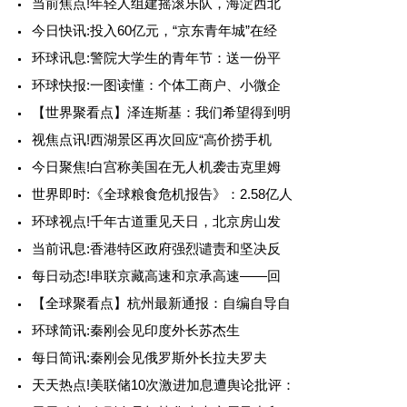
当前焦点!年轻人组建摇滚乐队，海淀西北
今日快讯:投入60亿元，“京东青年城”在经
环球讯息:警院大学生的青年节：送一份平
环球快报:一图读懂：个体工商户、小微企
【世界聚看点】泽连斯基：我们希望得到明
视焦点讯!西湖景区再次回应“高价捞手机
今日聚焦!白宫称美国在无人机袭击克里姆
世界即时:《全球粮食危机报告》：2.58亿人
环球视点!千年古道重见天日，北京房山发
当前讯息:香港特区政府强烈谴责和坚决反
每日动态!串联京藏高速和京承高速——回
【全球聚看点】杭州最新通报：自编自导自
环球简讯:秦刚会见印度外长苏杰生
每日简讯:秦刚会见俄罗斯外长拉夫罗夫
天天热点!美联储10次激进加息遭舆论批评：