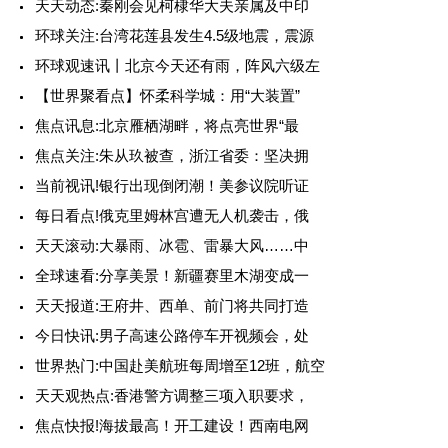
天天动态:秦刚会见柯棣华大夫亲属及中印
环球关注:台湾花莲县发生4.5级地震，震源
环球观速讯丨北京今天还有雨，阵风六级左
【世界聚看点】怀柔科学城：用“大装置”
焦点讯息:北京雁栖湖畔，将点亮世界“最
焦点关注:朱从玖被查，浙江省委：坚决拥
当前视讯!银行出现倒闭潮！美参议院听证
每日看点!俄克里姆林宫遭无人机袭击，俄
天天滚动:大暴雨、冰雹、雷暴大风……中
全球速看:分享美景！新疆赛里木湖变成一
天天报道:王府井、西单、前门将共同打造
今日快讯:男子高速公路停车开视频会，处
世界热门:中国赴美航班每周增至12班，航空
天天观热点:香港警方调整三项入职要求，
焦点快报!海拔最高！开工建设！西南电网