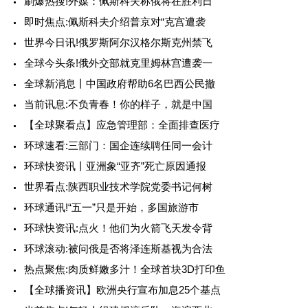
刷爆热搜!外媒：佩斯科夫称俄将在胜利日
即时焦点:佩斯科夫介绍普京对“克宫遭袭
世界今日讯!俄罗斯阿尔汉格尔斯克州禁飞
全球今头条!俄外交部就克里姆林宫遭袭一
全球新消息丨中国政府帮助6名巴西公民撤
当前讯息:不负青春！你的样子，就是中国
【全球聚看点】应急管理部：全面排查医疗
环球速看:三部门：国企连续聘任同一会计
环球快资讯丨亚洲象“亚齐”死亡原因通报
世界看点:陕西职业技术学院党委书记何树
环球通讯!“五一”只是开始，多国旅游市
环球快资讯:点火！他们为火箭飞天发令背
环球滚动:被问俄是否将泽连斯基视为合法
热点聚焦:肉质鲜嫩多汁！全球首块3D打印鱼
【全球播资讯】欧洲央行宣布加息25个基点