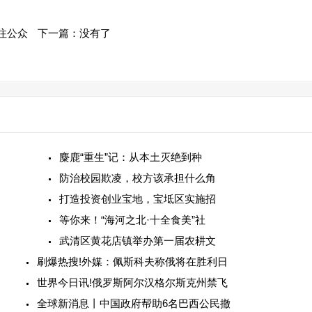
注公众
下一篇：没有了
麋鹿“重生”记：从本土灭绝到种
防治校园欺凌，校方该承担什么角
打造投资创业宝地，宝坻区实施招
等你来！“海河之北·十全食美”社
武清区黄花店镇举办第一届农耕文
刷爆热搜!外媒：佩斯科夫称俄将在胜利日
世界今日讯!俄罗斯阿尔汉格尔斯克州禁飞
全球新消息丨中国政府帮助6名巴西公民撤