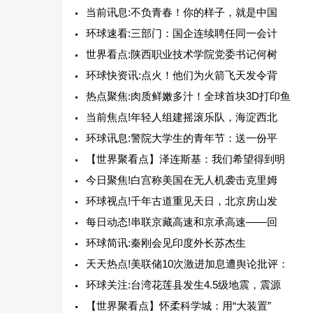
当前讯息:不负青春！你的样子，就是中国
环球速看:三部门：国企连续聘任同一会计
世界看点:陕西职业技术学院党委书记何树
环球快资讯:点火！他们为火箭飞天发令背
热点聚焦:肉质鲜嫩多汁！全球首块3D打印鱼
当前焦点!年轻人组建摇滚乐队，海淀西北
环球讯息:警院大学生的青年节：送一份平
【世界聚看点】泽连斯基：我们希望得到明
今日聚焦!白宫称美国在无人机袭击克里姆
环球视点!千年古道重见天日，北京房山发
每日动态!串联京藏高速和京承高速——回
环球简讯:秦刚会见印度外长苏杰生
天天热点!美联储10次激进加息遭舆论批评：
环球关注:台湾花莲县发生4.5级地震，震源
【世界聚看点】怀柔科学城：用“大装置”