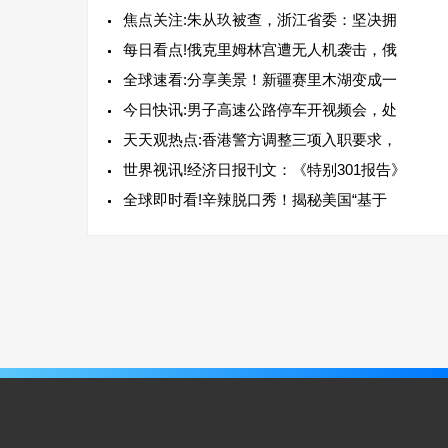
焦点关注:朱从玖被查，浙江省委：坚决拥
每日看点!俄克里姆林宫遭无人机袭击，俄
全球速看:分享美景！新疆赛里木湖变成一
今日快讯:男子高速公路停车开视频会，处
天天观热点:香港警方调整三项入职要求，
世界视讯!经济日报刊文：《特别301报告》
全球即时看!辛辣脱口秀！揭秘美国“基于