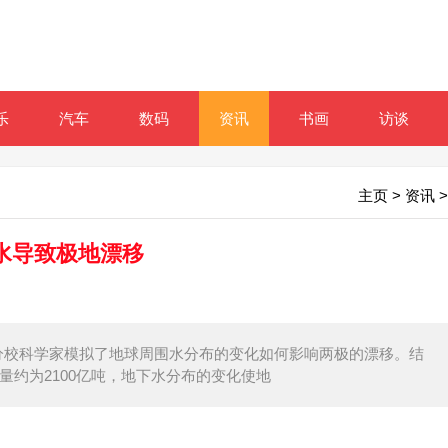
乐
汽车
数码
资讯
书画
访谈
主页
>
资讯
>
水导致极地漂移
汀分校科学家模拟了地球周围水分布的变化如何影响两极的漂移。结
总量约为2100亿吨，地下水分布的变化使地