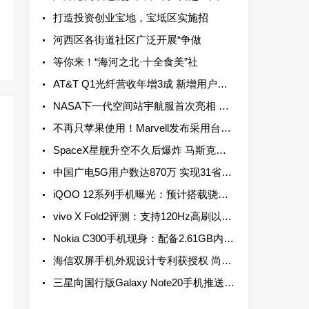
打造投资创业宝地，宝坻区实施招
河西区各街道社区广泛开展“争做
等你来！“海河之北·十全食美”社
AT&T Q1光纤营收年增3成 新增用户连续13个季度超过20万
NASA下一代空间站宇航服首次亮相 配备高机动性躯干部分以实现最大运动范围
不再只苹果使用！Marvell发布采用台积电3纳米制程资料中心芯片
SpaceX星舰升空不久后爆炸 马斯克：数月后再进行一次飞行测试
中国广电5G用户数达870万 实现31省5G网络服务全覆盖
iQOO 12系列手机曝光：预计搭载骁龙8 Gen 3芯片 于2023年底发布
vivo X Fold2评测：支持120Hz高刷以及LTPO动态高刷，兼顾流畅和省电
Nokia C300手机现身：配备2.61GB内存 单核成绩为306分
海信双屏手机外观设计专利获授权 尚不清楚是否会实装于海信手机之上
三星向国行版Galaxy Note20手机推送新系统更新，支持强制不切换镜头