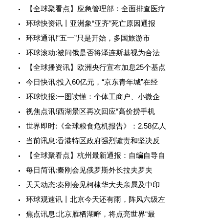
【全球聚看点】应急管理部：全面排查医疗
环球快资讯丨亚洲象“亚齐”死亡原因通报
环球通讯!“五一”只是开始，多国旅游市
环球滚动:被问俄是否将泽连斯基视为合法
【全球播资讯】欧洲央行宣布加息25个基点
今日快讯:投入60亿元，“京东青年城”在经
环球快报:一图读懂：个体工商户、小微企
视焦点讯!西湖景区再次回应“高价捞手机
世界即时:《全球粮食危机报告》：2.58亿人
当前讯息:香港特区政府强烈谴责和坚决反
【全球聚看点】杭州最新通报：自编自导自
每日简讯:秦刚会见俄罗斯外长拉夫罗夫
天天动态:秦刚会见柯棣华大夫亲属及中印
环球观速讯丨北京今天还有雨，阵风六级左
焦点讯息:北京雁栖湖畔，将点亮世界“最