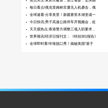
焦点关注:朱从玖被查，浙江省委：坚决拥
每日看点!俄克里姆林宫遭无人机袭击，俄
全球速看:分享美景！新疆赛里木湖变成一
今日快讯:男子高速公路停车开视频会，处
天天观热点:香港警方调整三项入职要求，
世界视讯!经济日报刊文：《特别301报告》
全球即时看!辛辣脱口秀！揭秘美国“基于