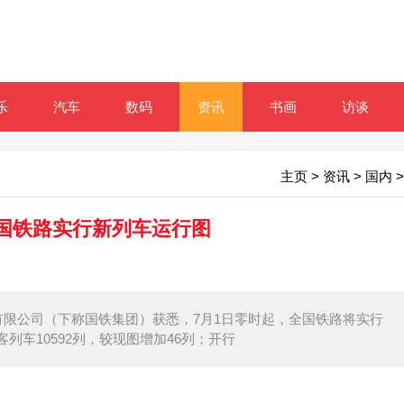
乐
汽车
数码
资讯
书画
访谈
主页
>
资讯
>
国内
>
全国铁路实行新列车运行图
有限公司（下称国铁集团）获悉，7月1日零时起，全国铁路将实行
车10592列，较现图增加46列；开行