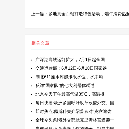
上一篇：
多地真金白银打造特色活动，端午消费热
相关文章
广深港高铁运能扩大，7月1日起全国
交通运输部：6月12日-6月18日国家铁
湖北611座水库超汛限水位，水库均
反诈“国家队”的七大利器你试过
北京今天下午最高气温39℃，高温橙
每日快播:欧洲多国呼吁改革欧盟外交、国
即时焦点:佩斯科夫介绍普京对“克宫遭袭
全球今头条!俄外交部就克里姆林宫遭袭一
当前讯息:不负青春！你的样子，就是中国