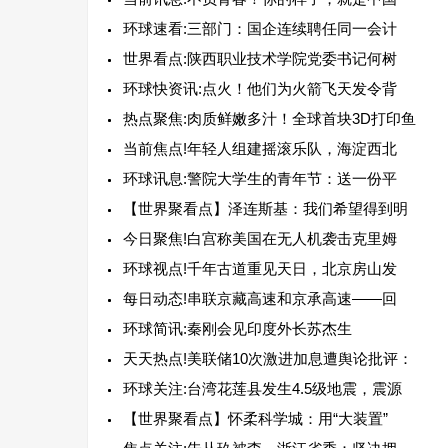
环球速看:三部门：国企连续聘任同一会计
世界看点:陕西职业技术学院党委书记何树
环球快资讯:点火！他们为火箭飞天发令背
热点聚焦:肉质鲜嫩多汁！全球首块3D打印鱼
当前焦点!年轻人组建摇滚乐队，海淀西北
环球讯息:警院大学生的青年节：送一份平
【世界聚看点】泽连斯基：我们希望得到明
今日聚焦!白宫称美国在无人机袭击克里姆
环球视点!千年古道重见天日，北京房山发
每日动态!串联京藏高速和京承高速——回
环球简讯:秦刚会见印度外长苏杰生
天天热点!美联储10次激进加息遭舆论批评：
环球关注:台湾花莲县发生4.5级地震，震源
【世界聚看点】怀柔科学城：用“大装置”