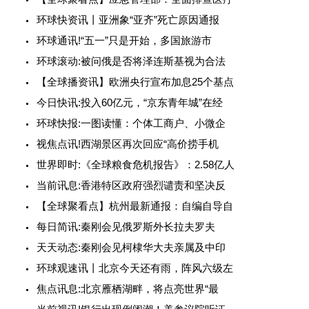
环球快资讯丨亚洲象“亚齐”死亡原因通报
环球通讯!“五一”只是开始，多国旅游市
环球滚动:被问俄是否将泽连斯基视为合法
【全球播资讯】欧洲央行宣布加息25个基点
今日快讯:投入60亿元，“京东青年城”在经
环球快报:一图读懂：个体工商户、小微企
视焦点讯!西湖景区再次回应“高价捞手机
世界即时:《全球粮食危机报告》：2.58亿人
当前讯息:香港特区政府强烈谴责和坚决反
【全球聚看点】杭州最新通报：自编自导自
每日简讯:秦刚会见俄罗斯外长拉夫罗夫
天天动态:秦刚会见柯棣华大夫亲属及中印
环球观速讯丨北京今天还有雨，阵风六级左
焦点讯息:北京雁栖湖畔，将点亮世界“最