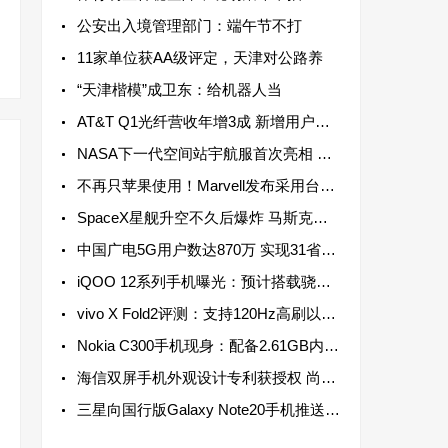
公安出入境管理部门：端午节不打
11家单位获AA级评定，天津对公路养
“天津楷模”成卫东：给机器人当
AT&T Q1光纤营收年增3成 新增用户连续13个季度超过20万
NASA下一代空间站宇航服首次亮相 配备高机动性躯干部分以实现最大运动范围
不再只苹果使用！Marvell发布采用台积电3纳米制程资料中心芯片
SpaceX星舰升空不久后爆炸 马斯克：数月后再进行一次飞行测试
中国广电5G用户数达870万 实现31省5G网络服务全覆盖
iQOO 12系列手机曝光：预计搭载骁龙8 Gen 3芯片 于2023年底发布
vivo X Fold2评测：支持120Hz高刷以及LTPO动态高刷，兼顾流畅和省电
Nokia C300手机现身：配备2.61GB内存 单核成绩为306分
海信双屏手机外观设计专利获授权 尚不清楚是否会实装于海信手机之上
三星向国行版Galaxy Note20手机推送新系统更新，支持强制不切换镜头