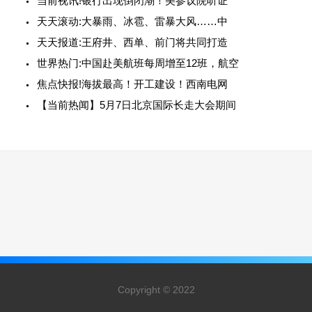
当前视讯!银行出现倒闭潮！美参议院听证
天天滚动:大暴雨、冰雹、雷暴大风……中
天天报道:王府井、西单、前门将共同打造
世界热门:中国赴美航班每周增至12班，航空
焦点快报!海拔最高！开工建设！西南电网
【当前热闻】5月7日北京国际长走大会期间
Copyright © 2022