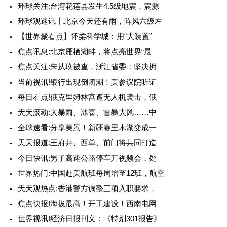
环球关注:台湾花莲县发生4.5级地震，震源
环球观速讯丨北京今天还有雨，阵风六级左
【世界聚看点】怀柔科学城：用“大装置”
焦点讯息:北京雁栖湖畔，将点亮世界“最
焦点关注:朱从玖被查，浙江省委：坚决拥
当前视讯!银行出现倒闭潮！美参议院听证
每日看点!俄克里姆林宫遭无人机袭击，俄
天天滚动:大暴雨、冰雹、雷暴大风……中
全球速看:分享美景！新疆赛里木湖变成一
天天报道:王府井、西单、前门将共同打造
今日快讯:男子高速公路停车开视频会，处
世界热门:中国赴美航班每周增至12班，航空
天天观热点:香港警方调整三项入职要求，
焦点快报!海拔最高！开工建设！西南电网
世界视讯!经济日报刊文：《特别301报告》