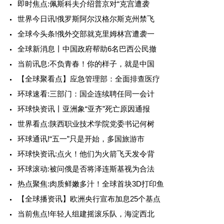
即时焦点:佩斯科夫介绍普京对“克宫遭袭
世界今日讯!俄罗斯阿尔汉格尔斯克州禁飞
全球今头条!俄外交部就克里姆林宫遭袭一
全球新消息丨中国政府帮助6名巴西公民撤
当前讯息:不负青春！你的样子，就是中国
【全球聚看点】应急管理部：全面排查医疗
环球速看:三部门：国企连续聘任同一会计
环球快资讯丨亚洲象“亚齐”死亡原因通报
世界看点:陕西职业技术学院党委书记何树
环球通讯!“五一”只是开始，多国旅游市
环球快资讯:点火！他们为火箭飞天发令背
环球滚动:被问俄是否将泽连斯基视为合法
热点聚焦:肉质鲜嫩多汁！全球首块3D打印鱼
【全球播资讯】欧洲央行宣布加息25个基点
当前焦点!年轻人组建摇滚乐队，海淀西北