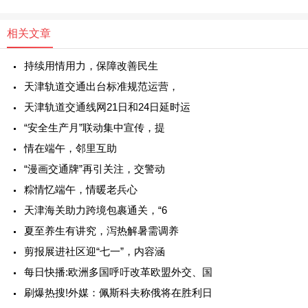
相关文章
持续用情用力，保障改善民生
天津轨道交通出台标准规范运营，
天津轨道交通线网21日和24日延时运
“安全生产月”联动集中宣传，提
情在端午，邻里互助
“漫画交通牌”再引关注，交警动
粽情忆端午，情暖老兵心
天津海关助力跨境包裹通关，“6
夏至养生有讲究，泻热解暑需调养
剪报展进社区迎“七一”，内容涵
每日快播:欧洲多国呼吁改革欧盟外交、国
刷爆热搜!外媒：佩斯科夫称俄将在胜利日