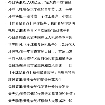
今日快讯:投入60亿元，“京东青年城”在经
环球讯息:警院大学生的青年节：送一份平
环球快报:一图读懂：个体工商户、小微企
【世界聚看点】泽连斯基：我们希望得到明
视焦点讯!西湖景区再次回应“高价捞手机
今日聚焦!白宫称美国在无人机袭击克里姆
世界即时:《全球粮食危机报告》：2.58亿人
环球视点!千年古道重见天日，北京房山发
当前讯息:香港特区政府强烈谴责和坚决反
每日动态!串联京藏高速和京承高速——回
【全球聚看点】杭州最新通报：自编自导自
环球简讯:秦刚会见印度外长苏杰生
每日简讯:秦刚会见俄罗斯外长拉夫罗夫
天天热点!美联储10次激进加息遭舆论批评：
天天动态:秦刚会见柯棣华大夫亲属及中印