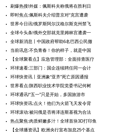
刷爆热搜!外媒：佩斯科夫称俄将在胜利日
即时焦点:佩斯科夫介绍普京对“克宫遭袭
世界今日讯!俄罗斯阿尔汉格尔斯克州禁飞
全球今头条!俄外交部就克里姆林宫遭袭一
全球新消息丨中国政府帮助6名巴西公民撤
当前讯息:不负青春！你的样子，就是中国
【全球聚看点】应急管理部：全面排查医疗
环球速看:三部门：国企连续聘任同一会计
环球快资讯丨亚洲象“亚齐”死亡原因通报
世界看点:陕西职业技术学院党委书记何树
环球通讯!“五一”只是开始，多国旅游市
环球快资讯:点火！他们为火箭飞天发令背
环球滚动:被问俄是否将泽连斯基视为合法
热点聚焦:肉质鲜嫩多汁！全球首块3D打印鱼
【全球播资讯】欧洲央行宣布加息25个基点