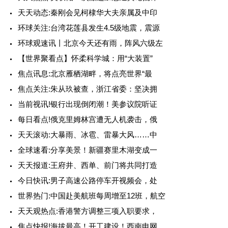
天天动态:秦刚会见柯棣华大夫亲属及中印
环球关注:台湾花莲县发生4.5级地震，震源
环球观速讯丨北京今天还有雨，阵风六级左
【世界聚看点】怀柔科学城：用“大装置”
焦点讯息:北京雁栖湖畔，将点亮世界“最
焦点关注:朱从玖被查，浙江省委：坚决拥
当前视讯!银行出现倒闭潮！美参议院听证
每日看点!俄克里姆林宫遭无人机袭击，俄
天天滚动:大暴雨、冰雹、雷暴大风……中
全球速看:分享美景！新疆赛里木湖变成一
天天报道:王府井、西单、前门将共同打造
今日快讯:男子高速公路停车开视频会，处
世界热门:中国赴美航班每周增至12班，航空
天天观热点:香港警方调整三项入职要求，
焦点快报!海拔最高！开工建设！西南电网