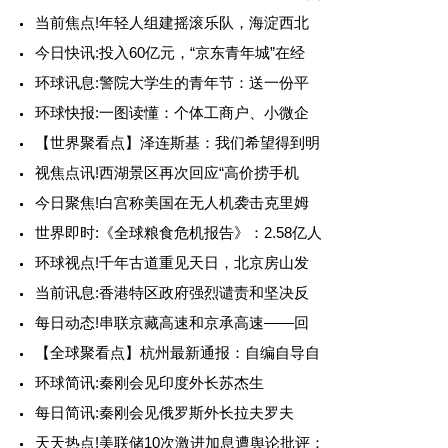
当前焦点!年轻人组建摇滚乐队，海淀西北
今日快讯:投入60亿元，“京东青年城”在经
环球讯息:警院大学生的青年节：送一份平
环球快报:一图读懂：个体工商户、小微企
【世界聚看点】泽连斯基：我们希望得到明
视焦点讯!西湖景区再次回应“高价捞手机
今日聚焦!白宫称美国在无人机袭击克里姆
世界即时:《全球粮食危机报告》：2.58亿人
环球视点!千年古道重见天日，北京房山发
当前讯息:香港特区政府强烈谴责和坚决反
每日动态!串联京藏高速和京承高速——回
【全球聚看点】杭州最新通报：自编自导自
环球简讯:秦刚会见印度外长苏杰生
每日简讯:秦刚会见俄罗斯外长拉夫罗夫
天天热点!美联储10次激进加息遭舆论批评：