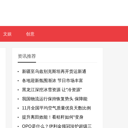
文娱
创意
资讯推荐
新疆至乌兹别克斯坦再开货运新通
各地迎新氛围渐浓 节日市场丰富
黑龙江深挖冰雪资源 让“冷资源”
我国物流运行保持恢复势头 保障能
11月全国平均空气质量优良天数比例
提升离田效能！看秸秆如何“变身
OPO是什么？伊利金领冠珍护超级三