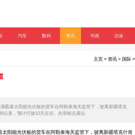
乐
汽车
数码
资讯
书画
访谈
主页
>
资讯
>
国际
>
道
日，两辆满载着太阳能光伏板的货车在阿勒泰海关监管下，驶离新疆塔克
00公里，预计行驶10天左右。此举标志着以
满载着太阳能光伏板的货车在阿勒泰海关监管下，驶离新疆塔克什肯