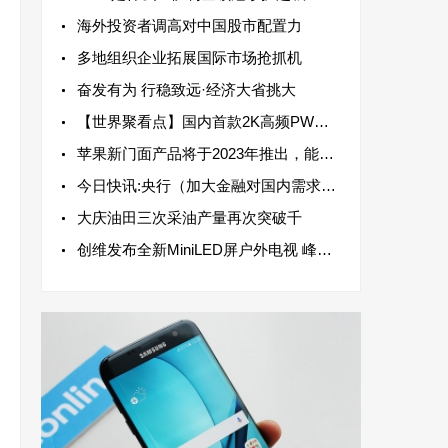
海外投资者调高对中国股市配置力
多地组织企业拓展国际市场抢抓机
奋发有为 行稳致远·经济大省挑大
【世界聚看点】国内首款2K高频PWM柔性屏在武汉量产下线
苹果新门面产品将于2023年推出，能击败Meta Oculus2和索尼Oculus2以及索尼PlayStation VR
今日快讯:央行（加大金融对国内需求和供给体系支持力度）
大庆油田三次采油产量再次突破千
创维发布全新MiniLED屏户外电视 峰值亮度可达3000尼特