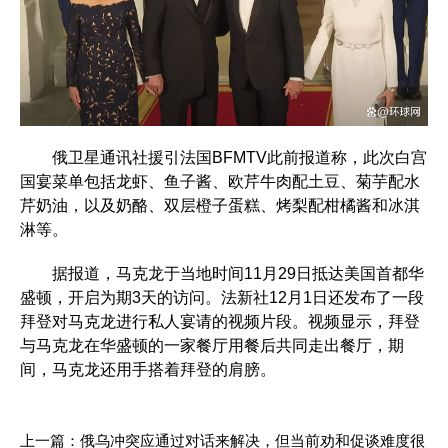
俄卫星通讯社援引法国BFMTV此前报道称，此次白宫
国宴菜单包括龙虾、鱼子酱、欧芹牛肉配土豆、菊芋配水
芹奶油，以及奶酪、双层橙子蛋糕、烤梨配柑橘酱和冰淇
淋等。
据报道，马克龙于当地时间11月29日抵达美国首都华
盛顿，开启为期3天的访问。法新社12月1日还发布了一段
拜登对马克龙进行私人宴请的视频片段。视频显示，拜登
与马克龙在华盛顿的一家餐厅用餐后共同走出餐厅，期
间，马克龙还用手搭着拜登的肩膀。
上一篇：
俄乌冲突应通过对话来解决，但当前劝和促谈难度很