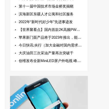
第十一届中国技术市场金桥奖揭晓
滨海新区东疆人才公寓和社区服务
2022年“新时代好少年”先进事迹发
【世界聚看点】国内首款2K高频PWM柔性屏在武汉量产下线
苹果新门面产品将于2023年推出，能击败Meta Oculus2和索尼Oculus2以及索尼PlayStation VR
今日快讯:央行（加大金融对国内需求和供给体系支持力度）
大庆油田三次采油产量再次突破千
创维发布全新MiniLED屏户外电视 峰值亮度可达3000尼特