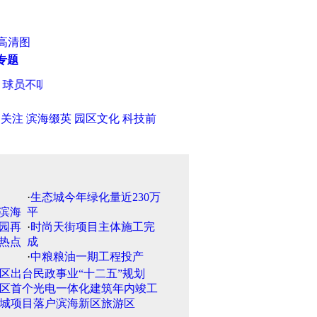
高清图
专题
员不听话别来国家队 欣赏赵旭日冯仁亮
·
国足新帅卡马乔头上的
日关注
滨海缀英
园区文化
科技前
·
生态城今年绿化量近230万
平
·
时尚天街项目主体施工完
成
·
中粮粮油一期工程投产
区出台民政事业“十二五”规划
区首个光电一体化建筑年内竣工
城项目落户滨海新区旅游区