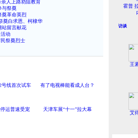
 万余人上路劝阻教育
霍普 
参与祭奠
祭奠革命英烈
祭奠白求恩、柯棣华
访谈
网站留言献花
祭活动
市民祭奠烈士
王
2号线首次试车
有了电视棒能看成人台？
铁停运普速受宠
天津车展“十一”拉大幕
艾