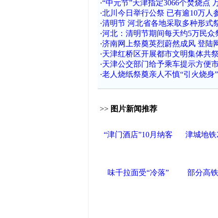
·
“中元节”天津指定3066个焚烧点
·
北川今日举行公祭 已有逾10万人
·
清明节 河北省各地采取多种形式
·
河北：清明节期间每天约5万民众
·
济南网上祭奠英烈蔚然成风 登陆
·
天津红桥区开展都市文明集体共
·
天津公交部门给予乘车提示方便
·
老人烧纸祭奠亲人不慎“引火烧身”
>>
图片新闻推荐
“津门酒店”10月纳客
津城地铁
味千拉面受“冷落”
部分高