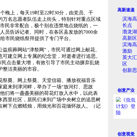
高新速递
晚上，每天19时至22时30分，由党员、干
滨海高
的万名志愿者队伍走上街头，特别针对重点区域
长点
“市民非常配合，极个别在违禁地点烧纸的，一
渤龙湖
人员告诉记者。同时，在各区县发放的7000余
高新区
也给市民烧纸祭拜提供了专门平台。
滨海高
殡葬网站“津祭网”，市民可通过网上献花、
激励
也可建立网上专属的纪念堂，对逝者进行追思。
英大汇
”市民点击量大增，有效引导了市民主动摒弃乱烧
区
护整洁美丽的市容。
创新思
祭奠、网上祭奠、天堂信箱、播放祝福音乐
家庭来到津河畔，举办了一场“放河灯、思故
创意产业
，他们将一盏盏美丽的荷花灯放入水中，以此表
水西里社区，居民们来到广场中央树立的追思树
在树下点燃蜡烛，用烛光和百花缅怀故人。（记
创意视觉