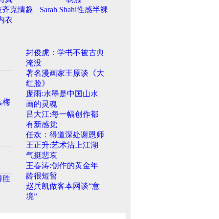
拉齐克情趣
Sarah Shahi性感半裸
内衣
封俊虎：学书不被古典
淹没
著名漫画家王原谈《大
红脸》
庞雨:水墨是中国山水
素梅
画的灵魂
吕大江:每一幅创作都
有新感觉
任欢：得道深处谢恩师
王正升:艺术沾上江湖
气挺悲哀
王春涛:创作的黄金年
龄很短暂
得胜
赵兵凯做客本网谈“意
境”