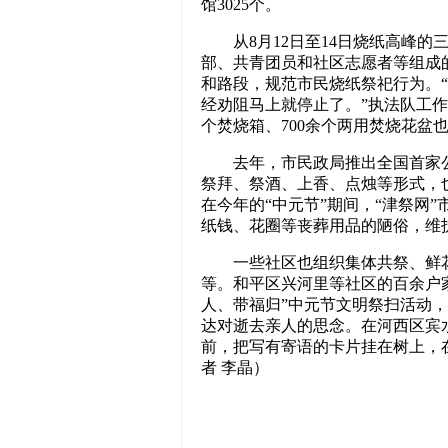
馆3025个。
从8月12日至14日烧纸高峰的三个
部、共青团员和社区志愿者等组成
和路段，规范市民烧纸祭祀行为。
经劝阻马上就停止了。”执法队工作
个焚烧箱、700余个两用焚烧花盆
去年，市民政局推出全国首家公益
祭拜、祭酒、上香、点烛等形式，
在今年的“中元节”期间，“津祭网
纸钱、花圈等丧葬用品的陋俗，维
一些社区也组织集体共祭、鲜花
等。和平区兴河里等社区的百余户
人、带福归”中元节文明祭扫活动
达对逝去亲人的思念。在河西区宾
前，把写有寄语的卡片挂在树上，
者 李晶）