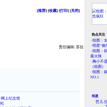
[
推荐
] [
收藏
] [
打印
] [
关闭
]
热点关注
·
组图：
·
明星“偷
责任编辑: 苏拉
·
组图：
最火辣
·
胸小不
（组图）
·
组图：娱
NO.1
明星
5个网上纪念馆
芭儿 
祭祀