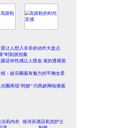
女星让人想入非非的动作大盘点
情”时刻抓拍集
欲露还休性感让人喷血 谁的透视装
是错：娱乐圈最有魅力的平胸女星
乐圈再现“阿娇” 闫凤娇网络搜索
拉法莉内衣
侯诗辰酒店私拍护士
写真
制服