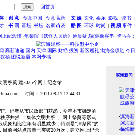
回首页
英
|
创 意
创意中国
创意高新
|
文 娱
文化
娱乐
影视
读书
英才
|
书 画
画坛
书坛
名家访谈
|
酷 图
环球
时尚
|
视 频
事件
上纪念馆
·
龟梨演《妖怪人贝姆》遭质疑 J家偶像客串
·
卡马乔：球
闻
高新速递
国内
天津
国际
财经
投资
新区巡礼
渤海金项链
今
海探秘
图说新语
本网专稿
滨海新闻
文明祭奠 建3025个网上纪念馆
.com 时间： 2011-08-15 12:44:31
节”。记者从市民政部门获悉，今年本市确定的
·
滨海新
烧点秩序井然，“集体文明共祭”、网上祭奠等形式
·
滨海新
钱现象相比往年有明显减少，特别是“津祭网”的
·
临海新
，目前网站点击量已突破20万次，建立网上纪念