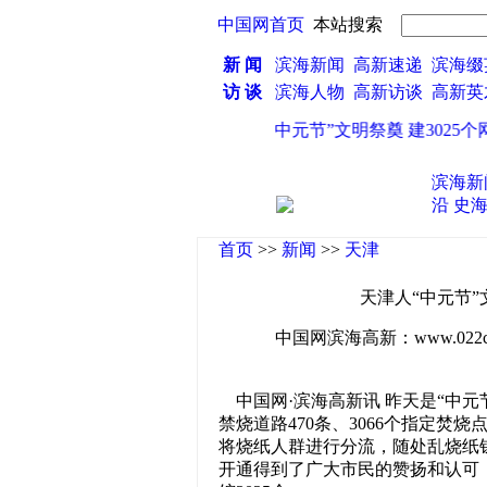
中国网首页
本站搜索
新 闻
滨海新闻
高新速递
滨海缀
访 谈
滨海人物
高新访谈
高新
·
天津人“中元节”文明祭奠 建3025个网
滨海新
沿
史
首页
>>
新闻
>>
天津
天津人“中元节”
中国网滨海高新：www.022china
中国网·滨海高新讯 昨天是“中元
禁烧道路470条、3066个指定焚
将烧纸人群进行分流，随处乱烧纸
开通得到了广大市民的赞扬和认可