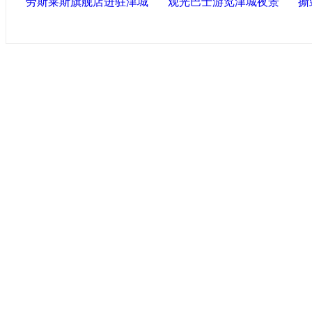
劳斯莱斯旗舰店进驻津城
观光巴士游览津城夜景
撕
导航中国
中国政府网
|
中国网
|
人民网
|
新华网
|
央视网
|
国际
产党新闻
|
中国创新网
联盟高新
海泰控股集团
|
BPO基地
|
海泰投资担保
|
力神电
区
区
|
北辰科技园区
联盟滨海
滨海新区网
|
泰达在线
|
开发区贸促网
|
滨海参观
滨海100
|
金卡网
友情链接
天津政务网
|
北方网
|
天津网
|
今晚网
|
新华网天津
术网
|
博宝艺术网
版权所有 中国网·滨海高新 电子邮件: binhai#022chin
津ICP备09001704号
网络传播视听节目许可证号:0105