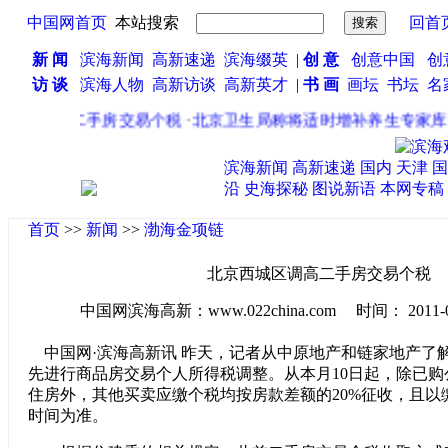
中国网首页
本站搜索
回首
新 闻
滨海新闻
高新速递
滨海缀英
|
创 意
创意中国
创
访 谈
滨海人物
高新访谈
高新英才
|
书 画
画坛
书坛
名
城区调高二手房交易个税
·
北京卫生局称将适时增补养生专家库成
滨海新闻
高新速递
国内
天津
国
沿
史海探秘
图说新语
本网专稿
首页
>>
新闻
>>
渤海金项链
北京西城区调高二手房交易个税
中国网滨海高新：www.022china.com 时间： 2011-08-1
中国网·滨海高新讯 昨天，记者从中原地产和链家地产了
先进行商品房交易个人所得税调整。从本月10日起，除已购
住房外，其他买卖应缴个税均按房款差额的20%征收，且以
时间为准。