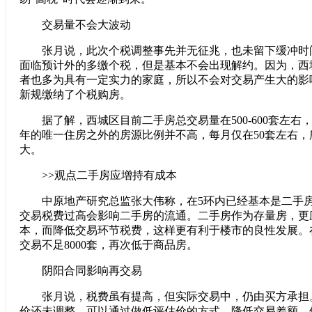
交易量不会大波动
张月说，此次个税调整事先并无征兆，也未留下缓冲时
面临预计外的多缴个税，但是基本不会出现解约。因为，西
者也多为具有一定实力的家庭，所以不会对交易产生大的影
新规缴纳了个税购房。
据了解，西城区目前二手房总交易量在500-600套左右
年的唯一住房之外的房源比例并不高，每月仅在50套左右，
大。
>>观点二手房应增持有成本
中原地产研究总监张大伟称，在5环内已经基本是二手房
交易税费过高会影响二手房的流通。二手房作为存量房，更
本，而降低交易环节税费，这样更有利于楼市的良性发展。
交易不足8000套，再次低于商品房。
阴阳合同影响再交易
张月说，税费虽有提高，但实际交易中，仍由买方承担
价还未调整，可以通过做低评估价的方式，降低交易差额。