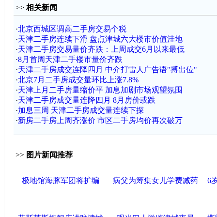
>>
相关新闻
·
北京西城区调高二手房交易个税
·
天津二手房连续下滑 盘点津城六大楼市价值洼地
·
天津二手房交易量价齐跌：上周成交6月以来最低
·
8月首周天津二手楼市量价齐跌
·
天津二手房成交连降四月 中介打雷人广告语"搏出位"
·
北京7月二手房成交量环比上涨7.8%
·
天津上月二手房量缩价平 加息加剧市场观望氛围
·
天津二手房成交量连降四月 8月房价或跌
·
加息三周 天津二手房成交量连续下探
·
新房二手房上周齐涨价 市区二手房均价再次破万
>>
图片新闻推荐
极地馆海豚军团将扩编
病父为筹集女儿学费减药
6