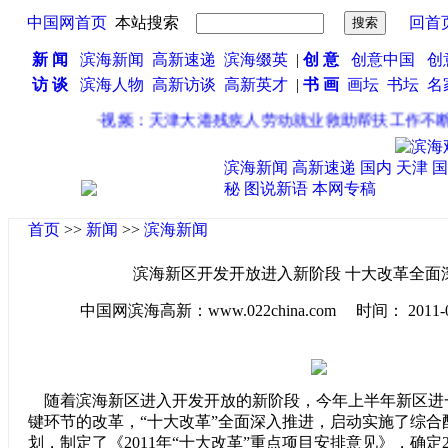
中国网首页
本站搜索
回首
新 闻
滨海新闻
高新速递
滨海缀英
|
创 意
创意中国
创
访 谈
滨海人物
高新访谈
高新英才
|
书 画
画坛
书坛
名
·
视频：天津大港残疾人劳动就业救助帮扶工作不断完
滨海新闻
高新速递
国内
天津
国
秘
图说新语
本网专稿
首页
>>
新闻
>>
滨海新闻
滨海新区开发开放进入新阶段 十大改革全面
中国网滨海高新：www.022china.com 时间： 2011-07-2
随着滨海新区进入开发开放的新阶段，今年上半年新区进
键环节的改革，“十大改革”全面深入推进，启动实施了综合
划，制定了《2011年“十大改革”重点项目安排意见》，确定2