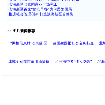
·
滨海新区欣嘉园商业广场完工
·
滨海新区首家“放心早餐”为何屡陷困局
·
推进社会管理创新 打造滨海新区首善街
>>
图片新闻推荐
“网格信息牌”亮相街区
贫困生回报社会义务献血
北
津城个别超市食用油提价
乙肝携带者“请人吃饭”
滨海
导航中国
中国政府网
|
中国网
|
人民网
|
新华网
|
央视网
|
国际
产党新闻
|
中国创新网
联盟高新
海泰控股集团
|
BPO基地
|
海泰投资担保
|
力神电