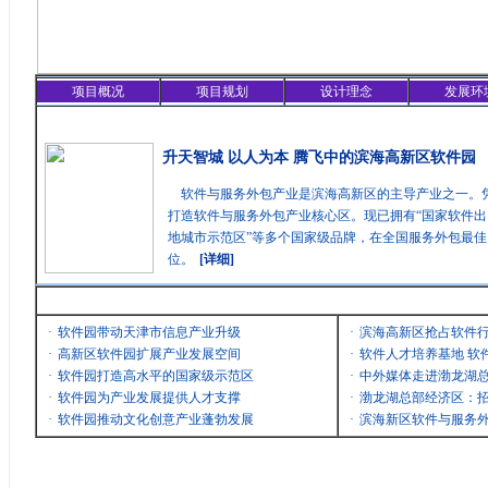
项目概况
项目规划
设计理念
发展环
精彩聚焦
升天智城 以人为本 腾飞中的滨海高新区软件园
软件与服务外包产业是滨海高新区的主导产业之一。
打造软件与服务外包产业核心区。现已拥有“国家软件出
地城市示范区”等多个国家级品牌，在全国服务外包最
位。
[详细]
最新消息
·
软件园带动天津市信息产业升级
·
滨海高新区抢占软件
·
高新区软件园扩展产业发展空间
·
软件人才培养基地 软
·
软件园打造高水平的国家级示范区
·
中外媒体走进渤龙湖
·
软件园为产业发展提供人才支撑
·
渤龙湖总部经济区：招
·
软件园推动文化创意产业蓬勃发展
·
滨海新区软件与服务