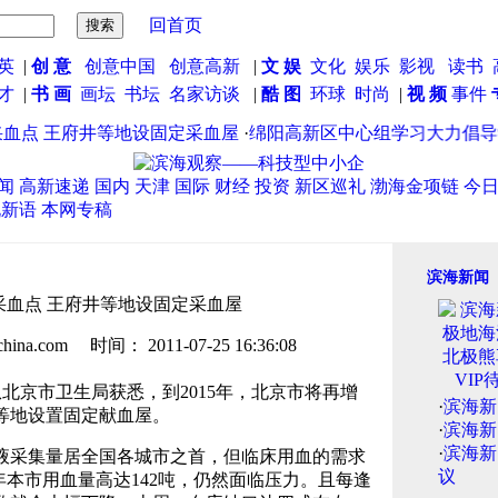
回首页
英
|
创 意
创意中国
创意高新
|
文 娱
文化
娱乐
影视
读书
英才
|
书 画
画坛
书坛
名家访谈
|
酷 图
环球
时尚
|
视 频
事件
血点 王府井等地设固定采血屋
·
绵阳高新区中心组学习大力倡导学
闻
高新速递
国内
天津
国际
财经
投资
新区巡礼
渤海金项链
今
说新语
本网专稿
滨海新闻
采血点 王府井等地设固定采血屋
.com 时间： 2011-07-25 16:36:08
北京市卫生局获悉，到2015年，北京市将再增
·
滨海新
等地设置固定献血屋。
·
滨海新
·
滨海新
采集量居全国各城市之首，但临床用血的需求
议
年本市用血量高达142吨，仍然面临压力。且每逢