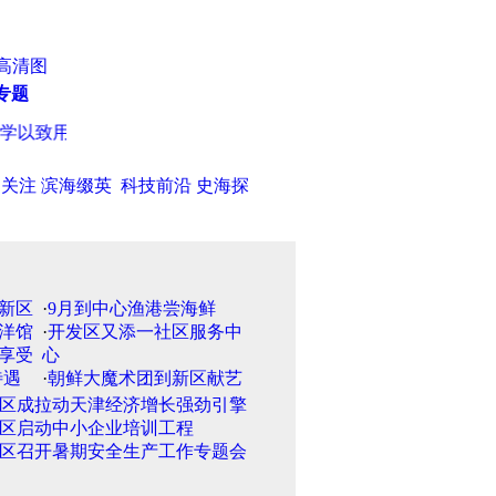
高清图
专题
以致用
·
河北省出新招处置批而未供土地
·
巩新亮秀傲人双峰性感
日关注
滨海缀英
科技前沿
史海探
·
9月到中心渔港尝海鲜
·
开发区又添一社区服务中
心
·
朝鲜大魔术团到新区献艺
区成拉动天津经济增长强劲引擎
区启动中小企业培训工程
区召开暑期安全生产工作专题会