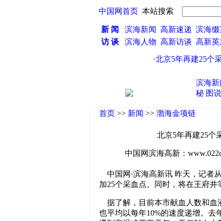
中国网首页
本站搜索
新 闻
滨海新闻
高新速递
滨海缀
访 谈
滨海人物
高新访谈
高新
·
北京5年再建25个采
滨海新
秘
图
首页
>>
新闻
>>
渤海金项链
北京5年再建25个
中国网滨海高新：www.022china
中国网·滨海高新讯 昨天，记者从
加25个采血点。同时，将在王府井
据了解，目前本市献血人数和血液
也平均以每年10%的速度递增。去