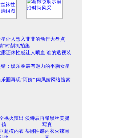
女星让人想入非非的动作大盘点
情”时刻抓拍集
欲露还休性感让人喷血 谁的透视装
是错：娱乐圈最有魅力的平胸女星
乐圈再现“阿娇” 闫凤娇网络搜索
全裸火辣出
侯诗辰再曝黑丝美腿
镜
写真
亚超模内衣
蒂娜性感内衣火辣写
斗艳
真