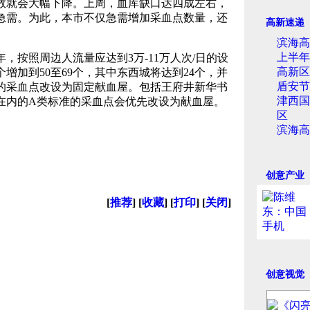
数就会大幅
下降。上周，血库缺口达四成左右，
急需。为此，本市不仅急需增加采血点数量，还
高新速递
滨海高
上半年
5年，按照周边人流量应达到3万-11万人次/日的设
高新区
增加到50至69个，其中东西城将达到24个，并
盾安节
的采血点改设为固定献血屋。包括王府井新华书
津西国
在内的A类标准的采血点会优先改设为献血屋。
区
滨海高
创意产业
[
推荐
] [
收藏
] [
打印
] [
关闭
]
创意视觉