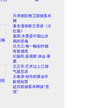
天津画院詹卫国做客本
网
著名漫画家王原谈《大
红脸》
庞雨:水墨是中国山水
素梅
画的灵魂
吕大江:每一幅创作都
有新感觉
纪振民:多观察 体会 琢
磨
王正升:艺术沾上江湖
气挺悲哀
王春涛:创作的黄金年
得胜
龄很短暂
赵兵凯做客本网谈“意
境”