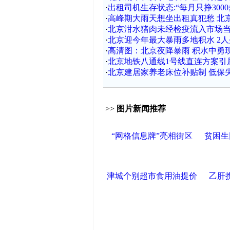
·
出租司机生存状态:“每月只挣3000
·
高峰期大雨天想坐出租真犯愁 北
·
北京泔水猪肉未经检疫流入市场当
·
北京迎今年最大暴雨多地积水 2
·
高清图：北京夜降暴雨 积水中勇现
·
北京地铁八通线1号线直连方案引
·
北京建居家养老床位补贴制 低保失
>>
图片新闻推荐
“网格信息牌”亮相街区
贫困生
津城个别超市食用油提价
乙肝