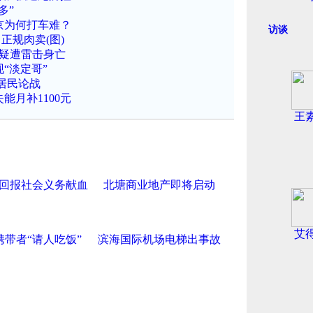
多”
京为何打车难？
访谈
正规肉卖(图)
人疑遭雷击身亡
“淡定哥”
居民论战
能月补1100元
王
回报社会义务献血
北塘商业地产即将启动
艾
携带者“请人吃饭”
滨海国际机场电梯出事故