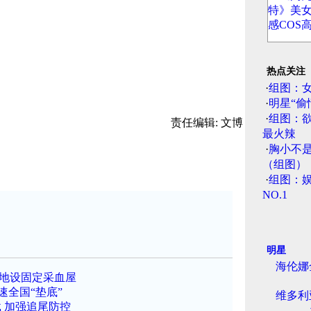
热点关注
·
组图：
·
明星“偷
·
组图：
责任编辑: 文博
最火辣
·
胸小不
（组图）
·
组图：娱
NO.1
明星
海伦娜
等地设固定采血屋
速全国“垫底”
维多利
 加强追尾防控