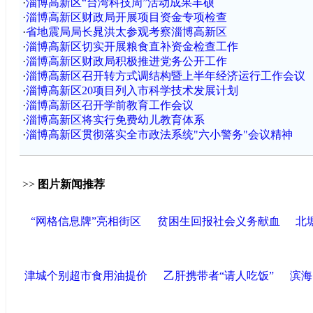
·
淄博高新区“台湾科技周”活动成果丰硕
·
淄博高新区财政局开展项目资金专项检查
·
省地震局局长晁洪太参观考察淄博高新区
·
淄博高新区切实开展粮食直补资金检查工作
·
淄博高新区财政局积极推进党务公开工作
·
淄博高新区召开转方式调结构暨上半年经济运行工作会议
·
淄博高新区20项目列入市科学技术发展计划
·
淄博高新区召开学前教育工作会议
·
淄博高新区将实行免费幼儿教育体系
·
淄博高新区贯彻落实全市政法系统"六小警务"会议精神
>>
图片新闻推荐
“网格信息牌”亮相街区
贫困生回报社会义务献血
北
津城个别超市食用油提价
乙肝携带者“请人吃饭”
滨海