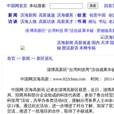
中国网首页
本站搜索
回首
新 闻
滨海新闻
高新速递
滨海缀英
|
创 意
创意中国
创
访 谈
滨海人物
高新访谈
高新英才
|
书 画
画坛
书坛
名
·
淄博高新区“台湾科技周”活动成果丰硕
·
景德镇高新
滨海新闻
高新速递
国内
天津
国
秘
图说新语
本网专稿
首页
>>
新闻
>>
新区巡礼
淄博高新区“台湾科技周”活动成果丰
中国网滨海高新：www.022china.com 时间： 2011-07-2
中国网·滨海高新讯 记者在淄博高新区获悉，近日，淄博
局、招商局和部分企业组成的科技代表团，参加了鲁台经贸
科技周”活动，共举办各类活动6次，接触台湾各界人士40
议11项。通过此次活动，进一步增进了对台了解、加深了
交流，推进了一批项目的合作，取得了丰硕成果。