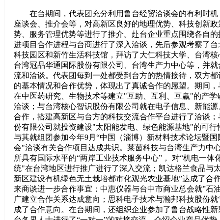
在台期间，代表团充分利用鲁台经贸洽谈会的有利时机
座谈会、推介会等，对高新区良好的地理优势、科技创新政
势、服务管理优势等进行了推介。赴台企业重点围绕各自的
进项目合作进程与台商进行了深入洽谈，先后参观考察了台
科技园区和新竹生活科技馆，拜访了大仁科技大学、台湾核
台湾冠品华通国际股份有限公司、台湾生产力中心等，并就
流和洽谈。代表团每到一处都受到台方的热情接待，双方都
的基本情况和合作优势，体现出了真诚合作的愿望。期间，
在中医药研究、生物技术等建立"互助、互利、互赢"的产学
洽谈；与台湾核心智识股份有限公司就在电子信息、新能源
合作，搭建高新区与台方的科技交流合作平台进行了洽谈；
份有限公司就投资建设"太阳能发电、绿色能源基地"的可行
与其就组团参加今年9月“中国（淄博）新材料技术论坛暨国
会"洽谈有关合作项目达成共识。莱茵科技与台湾生产力中
所具有国际水平的“两岸工业技术服务中心”， 对“机电一体
统"在台湾地区进行推广进行了深入交流；凯达格兰食品与
新区建设有机绿色无土栽培都市化观光农业基地”达成了合
来商谈进一步合作事宜；中惠仪器与台中市商业总会就”石油
广建立合作关系达成意向；思科电子技术与瀚邦科技股份就“
成了合作意向。在台期间，还组织企业参加了鲁台战略性新
台各界人士进行了“一对一”的对接交流，介绍企业产品优势