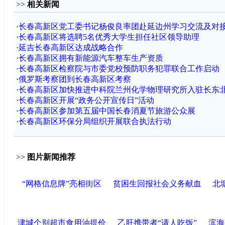
>>
相关新闻
·
长春高新区党工委书记杨俊良率团赴延边州学习交流及对
·
长春高新区将选聘5名优秀大学生担任社区领导助理
·
延吉长春高新区达成战略合作
·
长春高新区拥有新能源汽车整车生产资质
·
长春高新区检察院与市委党校预防职务犯罪联合工作启动
·
俄罗斯考察团到长春高新区考察
·
长春高新区加快推进中科院兰州化学物理研究所入驻长东
·
长春高新区开展“政务公开宣传日”活动
·
长春高新区参加第五届中国长春消夏节旅游公众展
·
长春高新区环保分局组织开展联合执法行动
>>
图片新闻推荐
“网格信息牌”亮相街区
贫困生回报社会义务献血
北
津城个别超市食用油提价
乙肝携带者“请人吃饭”
滨海