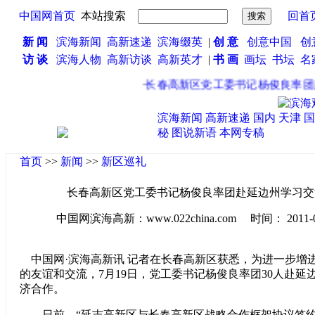
中国网首页
本站搜索
回首
新 闻
滨海新闻
高新速递
滨海缀英
|
创 意
创意中国
创
访 谈
滨海人物
高新访谈
高新英才
|
书 画
画坛
书坛
名
·
长春高新区党工委书记杨俊良率团赴
滨海新闻
高新速递
国内
天津
国
秘
图说新语
本网专稿
首页
>>
新闻
>>
新区巡礼
长春高新区党工委书记杨俊良率团赴延边州学习交
中国网滨海高新：www.022china.com 时间： 2011-07-2
中国网·滨海高新讯 记者在长春高新区获悉，为进一步增
的友谊和交流，7月19日，党工委书记杨俊良率团30人赴延
济合作。
日前，“延吉高新区与长春高新区战略合作框架协议签约