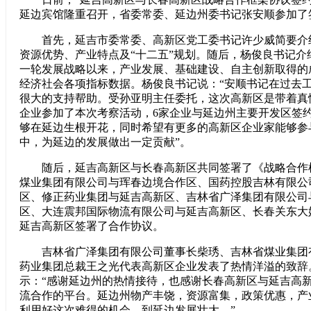
延边宾馆隆重召开，省委常委、延边州委书记张安顺参加了
首先，延吉市委常委、高新区党工委书记许少威简要介
资源优势、产业特点及“十二五”规划。随后，杨俊良书记介
一轮发展战略以来，产业发展、基础建设、自主创新取得的
经济社会各项指标数据。杨俊良书记说：“安顺书记在过去
很大的支持帮助。受孙亚明主任委托，这次高新区是带着真
企业参加了本次考察活动，6家企业与延边州主要开发区签
够在延边生根开花，同时希望有更多的高新区企业家能够参
中，为延边的发展做出一定贡献”。
随后，延吉高新区与长春高新区共同签署了《战略合作
煤业集团有限公司与珲春边境合作区、国药控股吉林有限公
区、修正药业集团与延吉高新区、吉林省广泽集团有限公司
区、大连震邦国际物流有限公司与延吉高新区、长春关东大
延吉高新区签署了合作协议。
吉林省广泽集团有限公司董事长柴琇、吉林省煤业集团
药业集团总裁王之光代表高新区企业发表了热情洋溢的致辞
示：“感谢延边州的热情接待，也感谢长春高新区与延吉高
流合作的平台。延边州物产丰饶，资源富集，政策优惠，产
利用好这次难得的机会，到延边发展壮大。”