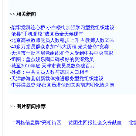
>>
相关新闻
·
架牢党群连心桥 小白楼街加强学习型党组织建设
·
沧县“手机党校”成党员全天候课堂
·
北京高校教师党员人数稳步上升 占教师人数55%
·
40多万党员群众参加"伟大历程 光荣使命"竞赛
·
天津市一批基层党组织和个人受到中共中央表彰
·
组图：盘点娱乐圈口碑极好的资深党员
·
截至2010年底 天津市党员总数突破百万
·
外媒：中共党员人数与德国人口相当
·
天津静海县创新载体推进服务型党组织建设
·
中共谍战史:秘密党员潜伏韶关助胡志明化险为夷
>>
图片新闻推荐
“网格信息牌”亮相街区
贫困生回报社会义务献血
北