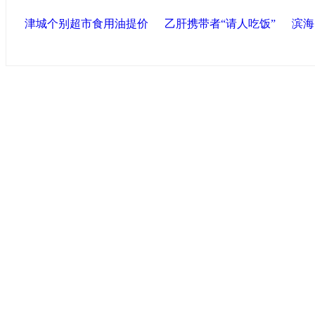
津城个别超市食用油提价
乙肝携带者“请人吃饭”
滨海
导航中国
中国政府网
|
中国网
|
人民网
|
新华网
|
央视网
|
国际
产党新闻
|
中国创新网
联盟高新
海泰控股集团
|
BPO基地
|
海泰投资担保
|
力神电
区
区
|
北辰科技园区
联盟滨海
滨海新区网
|
泰达在线
|
开发区贸促网
|
滨海参观
友情链接
天津政务网
|
北方网
|
天津网
|
今晚网
|
新华网天津
术网
|
博宝艺术网
版权所有 中国网·滨海高新 电子邮件: binhai#022chin
津ICP备09001704号
网络传播视听节目许可证号:0105