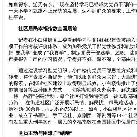
如鱼得水、游刃有余。“现在坚持学习已经成为党员干部的
一天不学习就跟不上形势的发展、达不到群众的要求，工作
桂平说。
社区居民幸福指数全国居前
记者在小白楼街党工委看到学习型党组组织建设被纳入
项工作的考核评价体系，成为加强党员干部党性修养和能力
把“要我学”变成了“我要学”，制定党员干部述学、述职、
都要报告自己的学习情况，学得好不好、深不深，全部由群
通过建设学习型党组织，小白楼街党员干部思维方式和
转变，整体素质不断提升，他们以服务群众为宗旨，大胆进
的探索，在和谐社区建设上取得明显成效。小白楼街推出了
超前服务等五种服务方式，，切实帮助群众办实事、解决难
一特一品牌”创建活动，每个社区打造独特亮点，被民政部确
范街”。在街道社区广泛开展听民情、解民忧、帮民难活动
活难题400余件，占总数的75%以上。如今，小白楼地区社
业，成立了书画社、手工艺社、京剧团、评剧团等197个社
有发生重大刑事案件，居民的幸福指数在全国社区中位居前
党员主动与困难户“结亲”