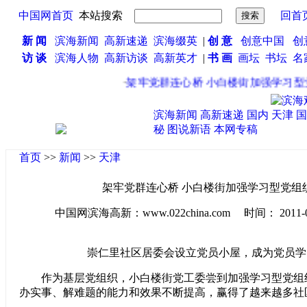
中国网首页
本站搜索
回首
新 闻
滨海新闻
高新速递
滨海缀英
|
创 意
创意中国
创
访 谈
滨海人物
高新访谈
高新英才
|
书 画
画坛
书坛
名
·
架牢党群连心桥 小白楼街加强学习型党
滨海新闻
高新速递
国内
天津
国
秘
图说新语
本网专稿
首页
>>
新闻
>>
天津
架牢党群连心桥 小白楼街加强学习型党组
中国网滨海高新：www.022china.com 时间： 2011-07-2
崇仁里社区居委会设立党员小屋，成为党员学
作为基层党组织，小白楼街党工委尝到加强学习型党组
办实事、解难题的能力和效果不断提高，赢得了越来越多社