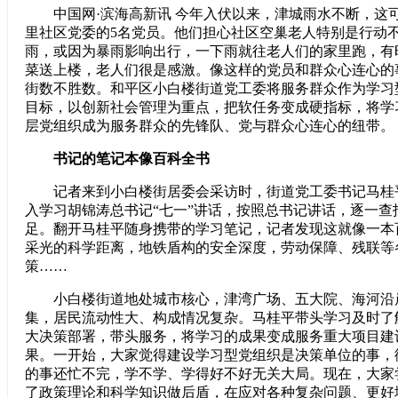
中国网·滨海高新讯 今年入伏以来，津城雨水不断，这
里社区党委的5名党员。他们担心社区空巢老人特别是行动
雨，或因为暴雨影响出行，一下雨就往老人们的家里跑，有
菜送上楼，老人们很是感激。像这样的党员和群众心连心的
街数不胜数。和平区小白楼街道党工委将服务群众作为学习
目标，以创新社会管理为重点，把软任务变成硬指标，将学
层党组织成为服务群众的先锋队、党与群众心连心的纽带。
书记的笔记本像百科全书
记者来到小白楼街居委会采访时，街道党工委书记马桂
入学习胡锦涛总书记“七一”讲话，按照总书记讲话，逐一查
足。翻开马桂平随身携带的学习笔记，记者发现这就像一本
采光的科学距离，地铁盾构的安全深度，劳动保障、残联等
策……
小白楼街道地处城市核心，津湾广场、五大院、海河沿
集，居民流动性大、构成情况复杂。马桂平带头学习及时了
大决策部署，带头服务，将学习的成果变成服务重大项目建
果。一开始，大家觉得建设学习型党组织是决策单位的事，
的事还忙不完，学不学、学得好不好无关大局。现在，大家
了政策理论和科学知识做后盾，在应对各种复杂问题、更好