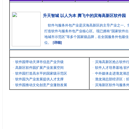
精彩聚焦
升天智城 以人为本 腾飞中的滨海高新区软件园
软件与服务外包产业是滨海高新区的主导产业之一。
打造软件与服务外包产业核心区。现已拥有“国家软件出
地城市示范区”等多个国家级品牌，在全国服务外包最
位。
[详细]
最新消息
·
软件园带动天津市信息产业升级
·
滨海高新区抢占软件
·
高新区软件园扩展产业发展空间
·
软件人才培养基地 软
·
软件园打造高水平的国家级示范区
·
中外媒体走进渤龙湖
·
软件园为产业发展提供人才支撑
·
渤龙湖总部经济区：招
·
软件园推动文化创意产业蓬勃发展
·
滨海新区软件与服务