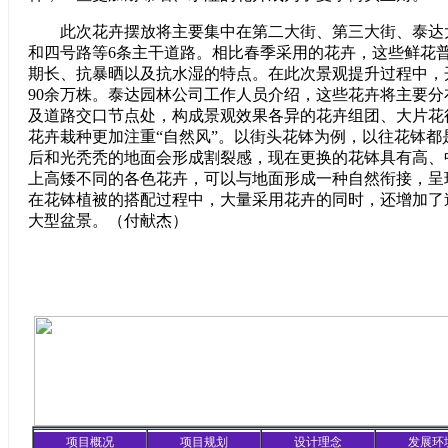
此次花卉摆放将主要集中在第二大街、第三大街、泰达
和四号路等6条主干道路。相比春季采用的花卉，这些鲜花
期长、抗暴晒以及抗水湿的特点。在此次景观提升过程中，
90余万株。泰达园林公司工作人员介绍，这些花卉将主要
及道路交口节点处，构成景观效果各异的花卉组团、大片花
花卉栽种更加注重“自然风”。以街头花钵为例，以往花钵都
后和光秃秃的地面会形成割裂感，现在更换的花钵具有高、
上高矮不同的各色花卉，可以与地面形成一种自然衔接，呈
在花钵植被的搭配过程中，大量采用花卉的同时，还增加了
大型盆景。（付献杰）
项目概况
项目规划
设计理念
发展环