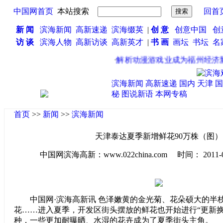
中国网首页
本站搜索
回首
新 闻
滨海新闻
高新速递
滨海缀英
|
创 意
创意中国
创
访 谈
滨海人物
高新访谈
高新英才
|
书 画
画坛
书坛
名
·
解析动漫游戏业成为福州经济新
滨海新闻
高新速递
国内
天津
国
秘
图说新语
本网专稿
首页
>>
新闻
>>
滨海新闻
天津泰达夏季新增鲜花90万株（图）
中国网滨海高新：www.022china.com 时间： 2011-07-1
中国网·滨海高新讯 色泽嫩黄的金光菊、花朵硕大的半
花……进入夏季，开发区街头摆放的鲜花也开始进行“更新换
种，一些更加耐曝晒、水湿的花卉成为了夏季街头主角。