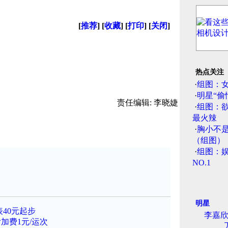
[
推荐
] [
收藏
] [
打印
] [
关闭
]
热点关注
·
组图：
·
明星“偷
责任编辑: 李晓婕
·
组图：
最火辣
·
胸小不
（组图）
·
组图：娱
NO.1
明星
40元起步
李嘉
加费1元/运次