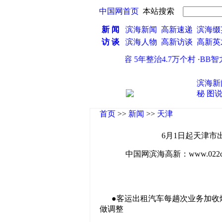
中国网首页
本站搜索
新 闻
滨海新闻
高新速递
滨海缀
访 谈
滨海人物
高新访谈
高新
·
山东大规模整治村容 5年整治4.7万个村
·
BB智力
滨海新
秘
图
首页
>>
新闻
>>
天津
6月1日起天津市
中国网滨海高新：www.022china
●客运出租汽车每趟次业务加收燃
做调整