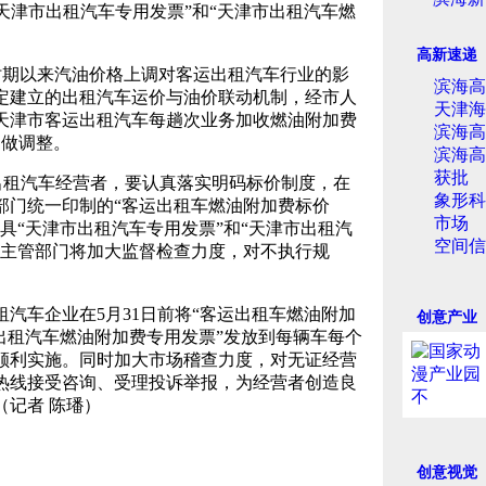
津市出租汽车专用发票”和“天津市出租汽车燃
高新速递
时期以来汽油价格上调对客运出租汽车行业的影
滨海高
定建立的出租汽车运价与油价联动机制，经市人
天津海
起，天津市客运出租汽车每趟次业务加收燃油附加费
滨海高
不做调整。
滨海高
获批
租汽车经营者，要认真落实明码标价制度，在
象形科
部门统一印制的“客运出租车燃油附加费标价
市场
具“天津市出租汽车专用发票”和“天津市出租汽
空间信
格主管部门将加大监督检查力度，对不执行规
车企业在5月31日前将“客运出租车燃油附加
创意产业
出租汽车燃油附加费专用发票”发放到每辆车每个
顺利实施。同时加大市场稽查力度，对无证经营
热线接受咨询、受理投诉举报，为经营者创造良
（记者 陈璠）
创意视觉