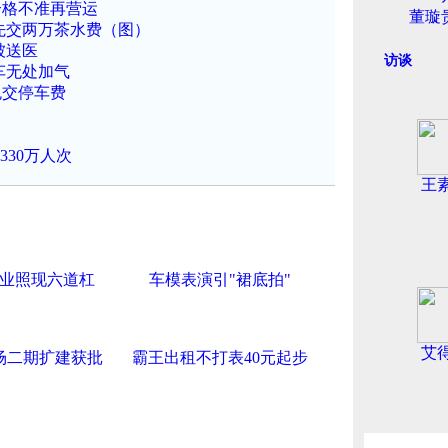
合格不准再营运
董璇
先交两万茶水费（图）
被送医
访谈
车无处加气
免交停车费
330万人次
王
业照现六道杠
车模表演引"裙底拍"
艾
场二期扩建获批
霸王出租不打表40元起步