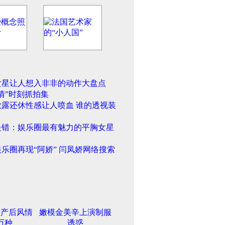
女星让人想入非非的动作大盘点
情”时刻抓拍集
欲露还休性感让人喷血 谁的透视装
是错：娱乐圈最有魅力的平胸女星
乐圈再现“阿娇” 闫凤娇网络搜索
欣产后风情
嫩模金美辛上演制服
万种
诱惑