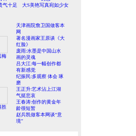
贵气十足
大S美艳写真宛如少女
天津画院詹卫国做客本
网
著名漫画家王原谈《大
红脸》
庞雨:水墨是中国山水
素梅
画的灵魂
吕大江:每一幅创作都
有新感觉
纪振民:多观察 体会 琢
磨
王正升:艺术沾上江湖
气挺悲哀
王春涛:创作的黄金年
得胜
龄很短暂
赵兵凯做客本网谈“意
境”