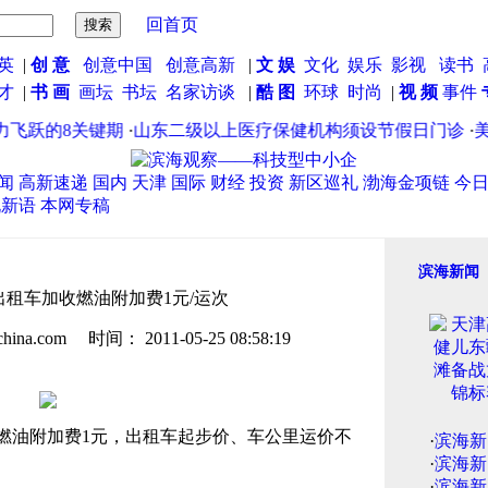
回首页
英
|
创 意
创意中国
创意高新
|
文 娱
文化
娱乐
影视
读书
英才
|
书 画
画坛
书坛
名家访谈
|
酷 图
环球
时尚
|
视 频
事件
飞跃的8关键期
·
山东二级以上医疗保健机构须设节假日门诊
·
美国
闻
高新速递
国内
天津
国际
财经
投资
新区巡礼
渤海金项链
今
说新语
本网专稿
滨海新闻
出租车加收燃油附加费1元/运次
.com 时间： 2011-05-25 08:58:19
油附加费1元，出租车起步价、车公里运价不
·
滨海新
·
滨海新
·
滨海新