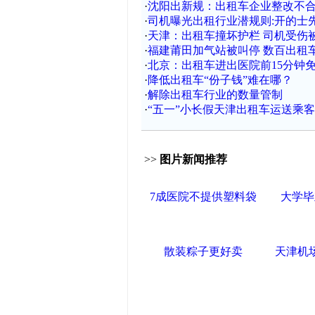
·
沈阳出新规：出租车企业整改不
·
司机曝光出租行业潜规则:开的士
·
天津：出租车撞坏护栏 司机受伤
·
福建莆田加气站被叫停 数百出租
·
北京：出租车进出医院前15分钟
·
降低出租车“份子钱”难在哪？
·
解除出租车行业的数量管制
·
“五一”小长假天津出租车运送乘客
>>
图片新闻推荐
7成医院不提供塑料袋
大学毕
散装粽子更好卖
天津机