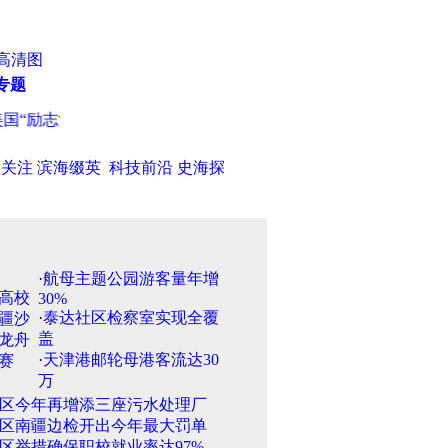
高清图
专题
“励志女”22岁失忆 45岁重新大学毕业
·
下月起购买济铁火车票可
日关注
滨海缀英
科技前沿
史海探
·
航母主题公园游客量年增
30%
·
泰达社区检察室实现全覆
盖
·
天津港邮轮母港客流达30
万
区今年再增添三座污水处理厂
区南疆边检开出今年最大罚单
区举措确保职校就业率达97%