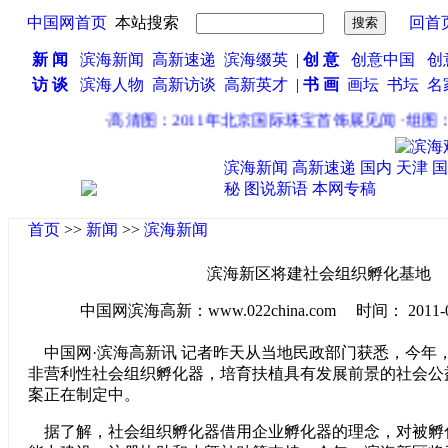
中国网首页
本站搜索
回首
新 闻
滨海新闻
高新速递
滨海缀英
|
创 意
创意中国
创
访 谈
滨海人物
高新访谈
高新英才
|
书 画
画坛
书坛
名
·
高清图：2011年北京国际珠宝首饰展见闻
·
组图：
滨海新闻
高新速递
国内
天津
国
秘
图说新语
本网专稿
首页
>>
新闻
>>
滨海新闻
滨海新区将建社会组织孵化基地
中国网滨海高新：www.022china.com 时间： 2011-04-2
中国网·滨海高新讯 记者昨天从当地民政部门获悉，今年
非营利性社会组织孵化器，培育扶植具有发展前景的社会公
案正在制定中。
据了解，社会组织孵化器借用企业孵化器的理念，对被孵