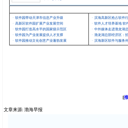
最新消息
·
软件园带动天津市信息产业升级
·
滨海高新区抢占软件
·
高新区软件园扩展产业发展空间
·
软件人才培养基地 软
·
软件园打造高水平的国家级示范区
·
中外媒体走进渤龙湖
·
软件园为产业发展提供人才支撑
·
渤龙湖总部经济区：招
·
软件园推动文化创意产业蓬勃发展
·
滨海新区软件与服务
[
文章来源: 渤海早报