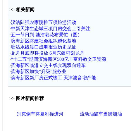
>>
相关新闻
·
汉沽陆强农家院推五项旅游活动
·
中新天津生态城三项目房交会上引关注
·
五一节日到 塘沽栽花布景忙（图）
·
滨海新区将建社会组织孵化基地
·
塘沽水线渡口成电报业历史见证
·
龙舟月底即将投放 6月东疆可划龙舟
·
“十二五”期间滨海新区500亿丰富科教文卫资源
·
滨海新区临港立交主线实现双向通车
·
滨海新区加快“升级”服务业
·
滨海新区新厂房正式竣工 天津波音增产能
>>
图片新闻推荐
别克倒车将夏利撞进河
流动油罐车当街加油