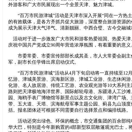
外游客和广大市民展现出一个全景天津、魅力津城。
“百万市民游津城”活动是天津市深入开展“同在一方热土
的有效载体，是各方齐抓共促大旅游，深度整合旅游资源的
成为展示天津大气洋气、清新靓丽、中西合璧、古今交融城
活动对于进一步激发广大市民和游客热爱祖国、热爱天津
庆祝中国共产党成立90周年营造浓厚氛围，有着重要的意义
市委常委、市委宣传部部长成其圣，市人大常委会副主
军，副市长任学锋出席启动仪式。
“百万市民游津城”活动从4月下旬启动将一直持续至12
忆游、津城美景游、滨海新区游、津城工业游、生态休闲游
化游、名人故居游、传统工艺游、农业观光游等10大系列主
路则把天津极地海洋世界、国际邮轮母港、东疆港人工沙滩
园、海鸥手表厂博物馆等新景点以及古文化街、津湾广场、
带、五大道、天塔、滨海航母军事主题公园、蓟县九山顶度
括。报名团体还可根据不同需要自行选择景点和编排线路。
活动还突出绿色、环保的概念，市交通集团的百余部纯
华大巴，特别是今年新购置的4部新型双层敞篷观光巴士，