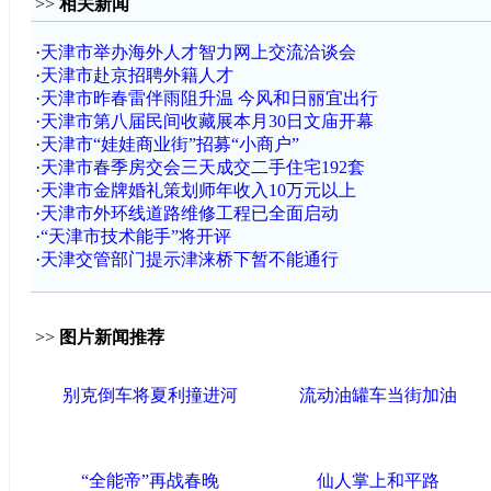
>>
相关新闻
·
天津市举办海外人才智力网上交流洽谈会
·
天津市赴京招聘外籍人才
·
天津市昨春雷伴雨阻升温 今风和日丽宜出行
·
天津市第八届民间收藏展本月30日文庙开幕
·
天津市“娃娃商业街”招募“小商户”
·
天津市春季房交会三天成交二手住宅192套
·
天津市金牌婚礼策划师年收入10万元以上
·
天津市外环线道路维修工程已全面启动
·
“天津市技术能手”将开评
·
天津交管部门提示津涞桥下暂不能通行
>>
图片新闻推荐
别克倒车将夏利撞进河
流动油罐车当街加油
“全能帝”再战春晚
仙人掌上和平路