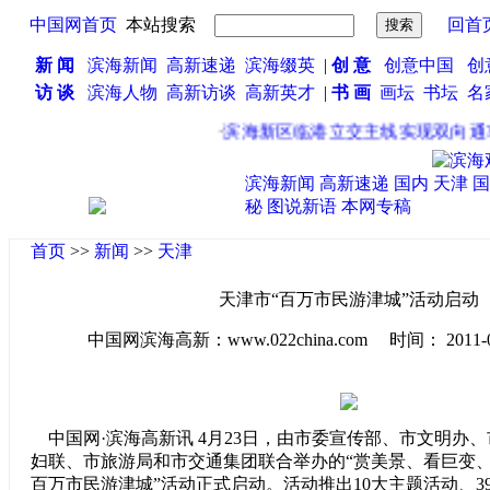
中国网首页
本站搜索
回首
新 闻
滨海新闻
高新速递
滨海缀英
|
创 意
创意中国
创
访 谈
滨海人物
高新访谈
高新英才
|
书 画
画坛
书坛
名
·
滨海新区临港立交主线实现双向通车
滨海新闻
高新速递
国内
天津
国
秘
图说新语
本网专稿
首页
>>
新闻
>>
天津
天津市“百万市民游津城”活动启动
中国网滨海高新：www.022china.com 时间： 2011-04-2
中国网·滨海高新讯 4月23日，由市委宣传部、市文明办
妇联、市旅游局和市交通集团联合举办的“赏美景、看巨变
百万市民游津城”活动正式启动。活动推出10大主题活动、3