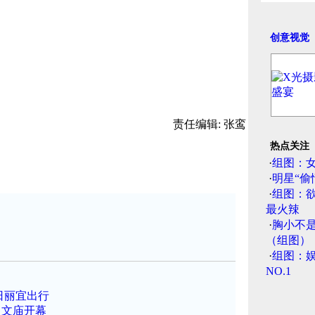
创意视觉
责任编辑: 张鸾
热点关注
·
组图：
·
明星“偷
·
组图：
最火辣
·
胸小不
（组图）
·
组图：娱
NO.1
日丽宜出行
日文庙开幕