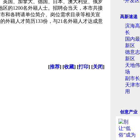
·
开发区
、英国、加拿大、德国、日本、澳大利亚、俄罗
地区的1200名外籍人士。招聘会当天，本市共接
津市和各聘请单位简介、岗位需求目录等相关宣
高新速递
的外籍人才简历133份，与21名外籍人才达成意
滨海高
长
国内最
新区
德意志
新区
天地伟
[
推荐
] [
收藏
] [
打印
] [
关闭
]
场
副市长
天津市
用
创意产业