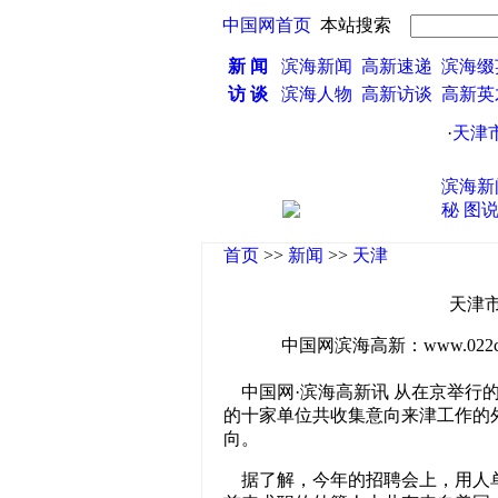
中国网首页
本站搜索
新 闻
滨海新闻
高新速递
滨海缀
访 谈
滨海人物
高新访谈
高新
·
天津市
滨海新
秘
图
首页
>>
新闻
>>
天津
天津
中国网滨海高新：www.022china
中国网·滨海高新讯 从在京举行的
的十家单位共收集意向来津工作的外
向。
据了解，今年的招聘会上，用人单位