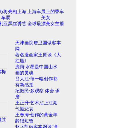
5万将亮相上海
上海车展上的香车
车展
美女
利亚黑丝诱惑
全球最漂亮女主播
天津画院詹卫国做客本
网
著名漫画家王原谈《大
红脸》
庞雨:水墨是中国山水
素梅
画的灵魂
吕大江:每一幅创作都
有新感觉
纪振民:多观察 体会 琢
磨
王正升:艺术沾上江湖
气挺悲哀
王春涛:创作的黄金年
得胜
龄很短暂
赵兵凯做客本网谈“意