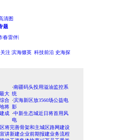
高清图
专题
春雷伴雨阻升温 今风和日丽宜出行
·
天津市第八届民间收藏展本月
日关注
滨海缀英
科技前沿
史海探
·
南疆码头投用溢油监控系
统
·
滨海新区放3560场公益电
影
·
中新生态城近日将首用风
电
区将完善骨架和主城区路网建设
宣讲新建企业前期报建业务流程