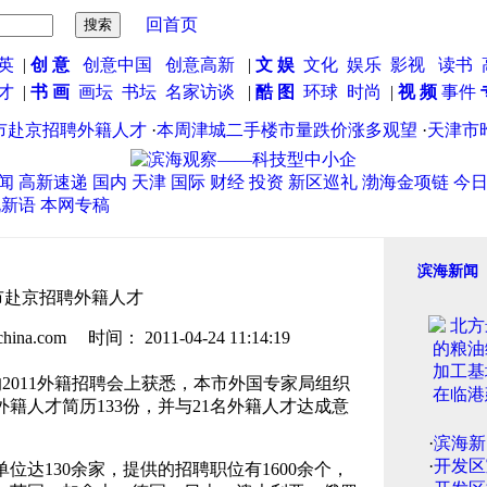
回首页
英
|
创 意
创意中国
创意高新
|
文 娱
文化
娱乐
影视
读书
英才
|
书 画
画坛
书坛
名家访谈
|
酷 图
环球
时尚
|
视 频
事件
赴京招聘外籍人才
·
本周津城二手楼市量跌价涨多观望
·
天津市昨
闻
高新速递
国内
天津
国际
财经
投资
新区巡礼
渤海金项链
今
说新语
本网专稿
滨海新闻
市赴京招聘外籍人才
.com 时间： 2011-04-24 11:14:19
2011外籍招聘会上获悉，本市外国专家局组织
籍人才简历133份，并与21名外籍人才达成意
·
滨海新
·
开发区
达130余家，提供的招聘职位有1600余个，