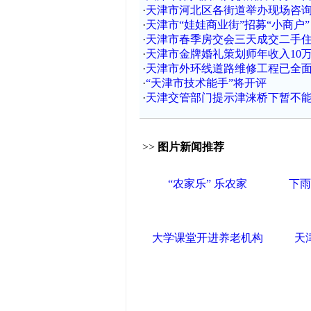
·
天津市河北区各街道举办现场咨
·
天津市“娃娃商业街”招募“小商户”
·
天津市春季房交会三天成交二手住宅
·
天津市金牌婚礼策划师年收入10
·
天津市外环线道路维修工程已全
·
“天津市技术能手”将开评
·
天津交管部门提示津涞桥下暂不
>>
图片新闻推荐
“农家乐” 乐农家
下雨
大学课堂开进养老机构
天