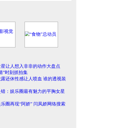
女星让人想入非非的动作大盘点
情”时刻抓拍集
欲露还休性感让人喷血 谁的透视装
是错：娱乐圈最有魅力的平胸女星
乐圈再现“阿娇” 闫凤娇网络搜索