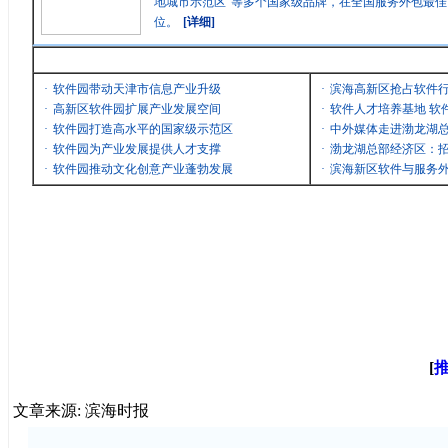
地城市示范区”等多个国家级品牌，在全国服务外包最
位。
[详细]
最新消息
·
软件园带动天津市信息产业升级
·
滨海高新区抢占软件
·
高新区软件园扩展产业发展空间
·
软件人才培养基地 软
·
软件园打造高水平的国家级示范区
·
中外媒体走进渤龙湖
·
软件园为产业发展提供人才支撑
·
渤龙湖总部经济区：招
·
软件园推动文化创意产业蓬勃发展
·
滨海新区软件与服务
[
文章来源: 滨海时报