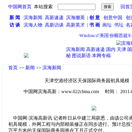
中国网首页
本站搜索
回首
新 闻
滨海新闻
高新速递
滨海缀英
|
创 意
创意中国
创
访 谈
滨海人物
高新访谈
高新英才
|
书 画
画坛
书坛
名
·
Windows7美国份额首超XP系
滨海新闻
高新速递
国内
天津
国
秘
图说新语
本网专稿
首页
>>
新闻
>>
滨海新闻
天津空港经济区天保国际商务园初具规模
中国网滨海高新：www.022china.com 时间： 2011-04-1
中国网·滨海高新讯 记者昨日从中建三局获悉，由该公司
初具规模，外网工程与内部精装修正在同步进行。预计总投资
万平方米的天保国际商务园将在下月正式交付。