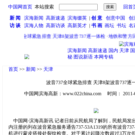
中国网首页
本站搜索
回首
新 闻
滨海新闻
高新速递
滨海缀英
|
创 意
创意中国
创
访 谈
滨海人物
高新访谈
高新英才
|
书 画
画坛
书坛
名
·
波音737全球紧急排查 天津8架波音737逐一体检
·
地铁和警方回应
滨海新闻
高新速递
国内
天津
国
秘
图说新语
本网专稿
首页
>>
新闻
>>
天津
波音737全球紧急排查 天津8架波音737逐
中国网滨海高新：www.022china.com 时间： 2011-04-1
中国网·滨海高新讯 记者日前从民航局了解到，民航局发
内注册的列在波音紧急服务通告737-53A1319的所有波音737-3
机进行蒙皮搭接处裂纹检查。对于累计起降次数超过3万次但