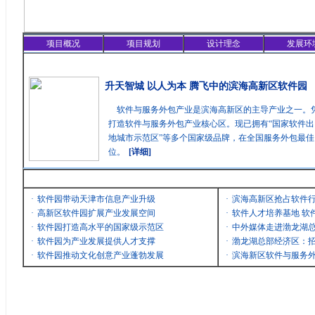
项目概况
项目规划
设计理念
发展环
精彩聚焦
升天智城 以人为本 腾飞中的滨海高新区软件园
软件与服务外包产业是滨海高新区的主导产业之一。
打造软件与服务外包产业核心区。现已拥有“国家软件出
地城市示范区”等多个国家级品牌，在全国服务外包最
位。
[详细]
最新消息
·
软件园带动天津市信息产业升级
·
滨海高新区抢占软件
·
高新区软件园扩展产业发展空间
·
软件人才培养基地 软
·
软件园打造高水平的国家级示范区
·
中外媒体走进渤龙湖
·
软件园为产业发展提供人才支撑
·
渤龙湖总部经济区：招
·
软件园推动文化创意产业蓬勃发展
·
滨海新区软件与服务