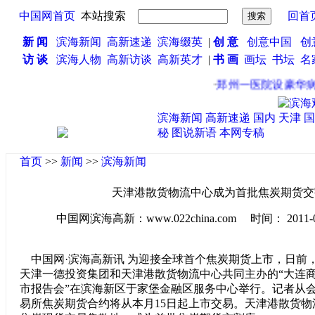
中国网首页
本站搜索
回首
新 闻
滨海新闻
高新速递
滨海缀英
|
创 意
创意中国
创
访 谈
滨海人物
高新访谈
高新英才
|
书 画
画坛
书坛
名
·
郑州一医院设豪华病房
滨海新闻
高新速递
国内
天津
国
秘
图说新语
本网专稿
首页
>>
新闻
>>
滨海新闻
天津港散货物流中心成为首批焦炭期货交
中国网滨海高新：www.022china.com 时间： 2011-04-1
中国网·滨海高新讯 为迎接全球首个焦炭期货上市，日前
天津一德投资集团和天津港散货物流中心共同主办的“大连
市报告会”在滨海新区于家堡金融区服务中心举行。记者从
易所焦炭期货合约将从本月15日起上市交易。天津港散货