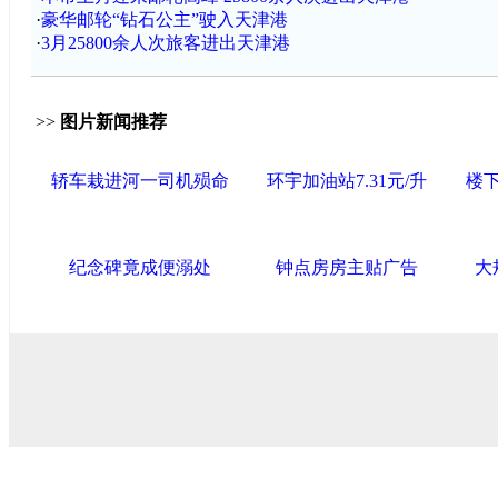
·
豪华邮轮“钻石公主”驶入天津港
·
3月25800余人次旅客进出天津港
>>
图片新闻推荐
轿车栽进河一司机殒命
环宇加油站7.31元/升
楼
纪念碑竟成便溺处
钟点房房主贴广告
大