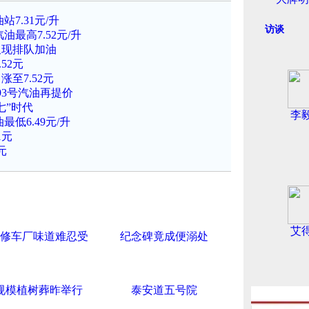
7.31元/升
访谈
最高7.52元/升
南又现排队加油
52元
涨至7.52元
93号汽油再提价
七”时代
李
低6.49元/升
1元
元
艾
修车厂味道难忍受
纪念碑竟成便溺处
规模植树葬昨举行
泰安道五号院