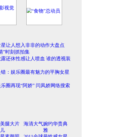
女星让人想入非非的动作大盘点
情”时刻抓拍集
欲露还休性感让人喷血 谁的透视装
是错：娱乐圈最有魅力的平胸女星
乐圈再现“阿娇” 闫凤娇网络搜索
美腿大片
海清大气婉约华贵典
儿
雅
星素颜照
2011全球最性感女星