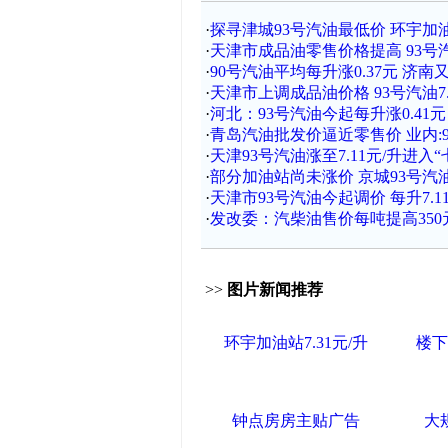
·
探寻津城93号汽油最低价 环宇加油站
·
天津市成品油零售价格提高 93号汽油
·
90号汽油平均每升涨0.37元 济
·
天津市上调成品油价格 93号汽油7.
·
河北：93号汽油今起每升涨0.41元 
·
青岛汽油批发价逼近零售价 业内:
·
天津93号汽油涨至7.11元/升进入“
·
部分加油站尚未涨价 京城93号汽油最
·
天津市93号汽油今起调价 每升7.1
·
发改委：汽柴油售价每吨提高350
>>
图片新闻推荐
环宇加油站7.31元/升
楼下
钟点房房主贴广告
大