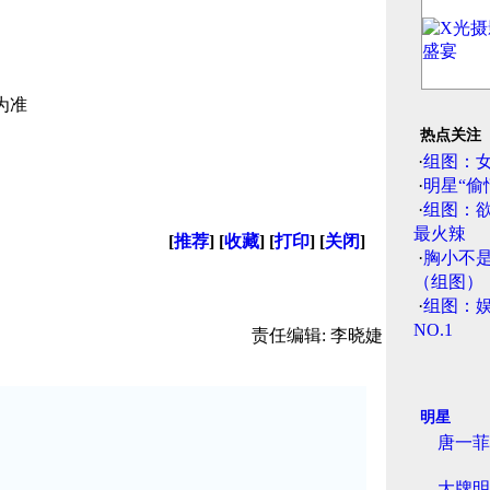
为准
热点关注
·
组图：
·
明星“偷
·
组图：
最火辣
[
推荐
] [
收藏
] [
打印
] [
关闭
]
·
胸小不
（组图）
·
组图：娱
NO.1
责任编辑: 李晓婕
明星
唐一菲
大牌明