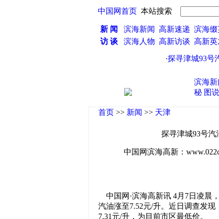
中国网首页
本站搜索
新 闻
滨海新闻
高新速递
滨海缀
访 谈
滨海人物
高新访谈
高新
·
探寻津城93号汽油
滨海新
秘
图
首页
>>
新闻
>>
天津
探寻津城93号汽油
中国网滨海高新：www.022china
中国网·滨海高新讯 4月7日凌晨
汽油涨至7.52元/升。近日调查发
7.31元/升，为目前市区最低价。