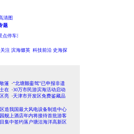
高清图
专题
点停车量锐减
·
津城二手房业主“割肉”降价 本月成交量或探底
·
沃
日关注
滨海缀英
科技前沿
史海探
·
“北塘颤銮驾”已申报非遗
·
30万市民游滨海活动启动
·
天津市开发区免费鉴藏品
区造我国最大风电设备制造中心
园舰上酒店年内将接待首批游客
项目集中签约落户塘沽海洋高新区