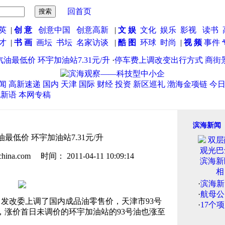
回首页
英
|
创 意
创意中国
创意高新
|
文 娱
文化
娱乐
影视
读书
英才
|
书 画
画坛
书坛
名家访谈
|
酷 图
环球
时尚
|
视 频
事件
最低价 环宇加油站7.31元/升
·
停车费上调改变出行方式 商街景
闻
高新速递
国内
天津
国际
财经
投资
新区巡礼
渤海金项链
今
说新语
本网专稿
滨海新闻
最低价 环宇加油站7.31元/升
.com 时间： 2011-04-11 10:09:14
·
滨海新
·
航母公
，发改委上调了国内成品油零售价，天津市93号
·
17个
现，涨价首日未调价的环宇加油站的93号油也涨至