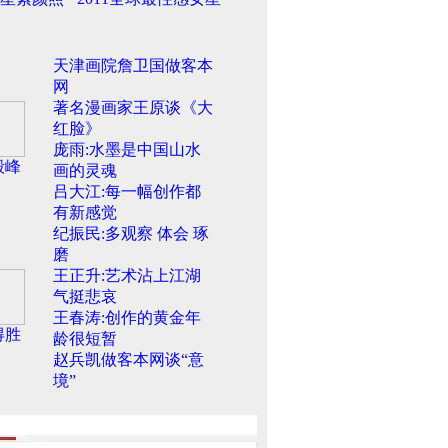
天津画院詹卫国做客本
网
著名漫画家王原谈《大
红脸》
庞雨:水墨是中国山水
毅峰
画的灵魂
吕大江:每一幅创作都
有新感觉
纪振民:多观察 体会 琢
磨
王正升:艺术沾上江湖
气挺悲哀
王春涛:创作的黄金年
得胜
龄很短暂
赵兵凯做客本网谈“意
境”