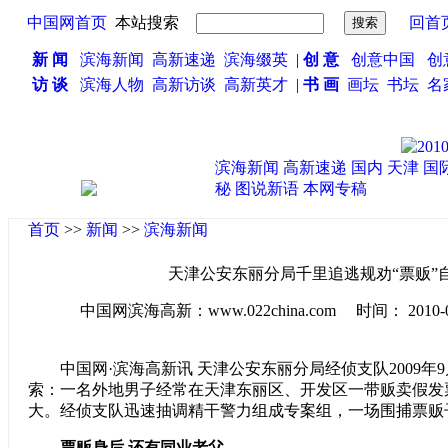
中国网首页
本站搜索
回首
新 闻
滨海新闻
高新速递
滨海缀英
|
创 意
创意中国
创
访 谈
滨海人物
高新访谈
高新英才
|
书 画
画坛
书坛
名
滨海新闻
高新速递
国内
天津
国
秘
图说新语
本网专稿
首页
>>
新闻
>>
滨海新闻
天津公安东丽分局千里追逃规劝“票贩”
中国网滨海高新：www.022china.com 时间： 2010-03-2
中国网·滨海高新讯 天津公安东丽分局经侦支队2009年
索：一名外地男子经常在天津东丽区、开发区一带贩卖假发
大。经侦支队迅速抽调精干警力组成专案组，一场围捕票贩子
票贩身后 还有同业老父