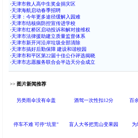
·
天津市救人高中生奖金捐灾区
·
天津海航启动春季招聘
·
天津：今年更多途径缓解入园难
·
天津市结核病防控宣传进学校
·
天津市红桥区启动投诉和解对接维权
·
天津市法律援助建立质量监督体系
·
天津市新开河沿岸垃圾全部清除
·
天津市搞好后勤保障 建设和谐校园
·
天津市和平区第22届十佳公仆评选揭晓
·
天津市志愿服务联合会半边天分会成立
>>
图片新闻推荐
另类雨伞没有伞盖
酒驾一次性扣12分
百
停车不难 可停“坑里”
盲人大爷把荒山变果园
为