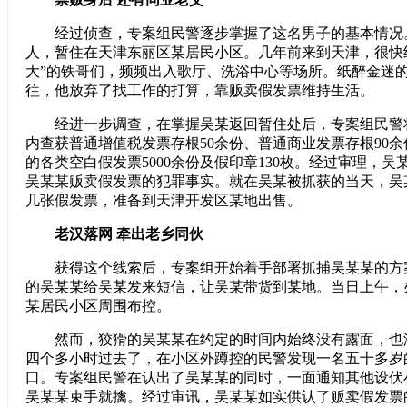
经过侦查，专案组民警逐步掌握了这名男子的基本情况。
人，暂住在天津东丽区某居民小区。几年前来到天津，很快
大”的铁哥们，频频出入歌厅、洗浴中心等场所。纸醉金迷
往，他放弃了找工作的打算，靠贩卖假发票维持生活。
经进一步调查，在掌握吴某返回暂住处后，专案组民警
内查获普通增值税发票存根50余份、普通商业发票存根90
的各类空白假发票5000余份及假印章130枚。经过审理，
吴某某贩卖假发票的犯罪事实。就在吴某被抓获的当天，吴
几张假发票，准备到天津开发区某地出售。
老汉落网 牵出老乡同伙
获得这个线索后，专案组开始着手部署抓捕吴某某的方
的吴某某给吴某发来短信，让吴某带货到某地。当日上午，
某居民小区周围布控。
然而，狡猾的吴某某在约定的时间内始终没有露面，也
四个多小时过去了，在小区外蹲控的民警发现一名五十多岁
口。专案组民警在认出了吴某某的同时，一面通知其他设伏
吴某某束手就擒。经过审讯，吴某某如实供认了贩卖假发票