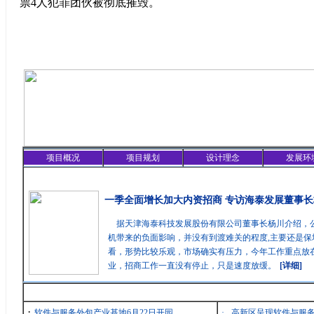
票4人犯罪团伙被彻底摧毁。
项目概况
项目规划
设计理念
发展环
精彩聚焦
一季全面增长加大内资招商 专访海泰发展董事长
据天津海泰科技发展股份有限公司董事长杨川介绍，
机带来的负面影响，并没有到渡难关的程度,主要还是保
看，形势比较乐观，市场确实有压力，今年工作重点放在
业，招商工作一直没有停止，只是速度放缓。
[详细]
最新消息
·
软件与服务外包产业基地6月22日开园
·
高新区呈现软件与服