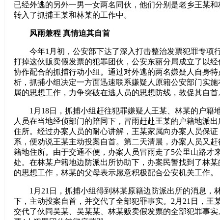
已经外逃的另外一男一女两名同伙，他们分别是老乡王某和
转入了抓捕王某和林某的工作中。
风雨兼程 真情迫其自首
今年1月初，公安部下达了深入打击整治发票犯罪专项行
打掉这伙贩卖假发票的犯罪团伙，公安东丽分局成立了以经
协作配合的抓捕行动小组。通过对外逃的两名嫌疑人自身特
析，抓捕小组决定一方面迅速联系嫌疑人原籍公安部门实施
属的思想工作，力争突破在逃人员的思想防线，敦促其自首
1月18日，抓捕小组赶往犯罪嫌疑人王某、林某的户籍
人员在当地经侦部门的陪同下，冒雨赶赴王某的户籍地派出
住所。经过办案人员的耐心讲解，王某家属向办案人员保证
系，便劝说王某主动投案自首。第二天清晨，办案人员又赶
籍地住所。由于交通不便，办案人员冒雨走了5公里山路才
处。在林某户籍地边防派出所协助下，办案民警找到了林某
的思想工作，林某的父母表示愿意积极配合公安机关工作。
1月21日，抓捕小组得到林某原籍边防派出所的消息，
下，主动投案自首，并交代了全部犯罪事实。2月21日，王
交代了伙同吴某、吴某某、林某贩卖假发票的全部犯罪事实