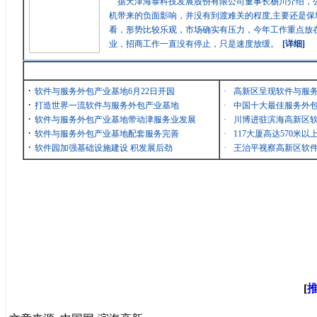
据天津海泰科技发展股份有限公司董事长杨川介绍，
机带来的负面影响，并没有到渡难关的程度,主要还是保
看，形势比较乐观，市场确实有压力，今年工作重点放在
业，招商工作一直没有停止，只是速度放缓。
[详细]
最新消息
·
软件与服务外包产业基地6月22日开园
·
高新区呈现软件与服
·
打造世界一流软件与服务外包产业基地
·
中国十大最佳服务外包
·
软件与服务外包产业基地带动津服务业发展
·
川博进驻滨海高新区
·
软件与服务外包产业基地配套服务完善
·
117大厦高达570米
·
软件园加强基础设施建设 积发展后劲
·
王治平视察高新区软
[