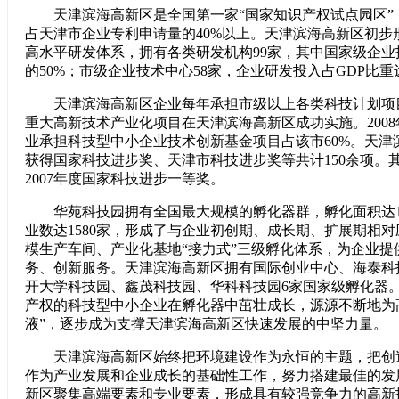
天津滨海高新区是全国第一家“国家知识产权试点园区”
占天津市企业专利申请量的40%以上。天津滨海高新区初步
高水平研发体系，拥有各类研发机构99家，其中国家级企业
的50%；市级企业技术中心58家，企业研发投入占GDP比重
天津滨海高新区企业每年承担市级以上各类科技计划项目2
重大高新技术产业化项目在天津滨海高新区成功实施。200
业承担科技型中小企业技术创新基金项目占该市60%。天津
获得国家科技进步奖、天津市科技进步奖等共计150余项。
2007年度国家科技进步一等奖。
华苑科技园拥有全国最大规模的孵化器群，孵化面积达1
业数达1580家，形成了与企业初创期、成长期、扩展期相
模生产车间、产业化基地“接力式”三级孵化体系，为企业提
务、创新服务。天津滨海高新区拥有国际创业中心、海泰科
开大学科技园、鑫茂科技园、华科科技园6家国家级孵化器
产权的科技型中小企业在孵化器中茁壮成长，源源不断地为
液”，逐步成为支撑天津滨海高新区快速发展的中坚力量。
天津滨海高新区始终把环境建设作为永恒的主题，把创
作为产业发展和企业成长的基础性工作，努力搭建最佳的发
新区聚集高端要素和专业要素，形成具有较强竞争力的高新