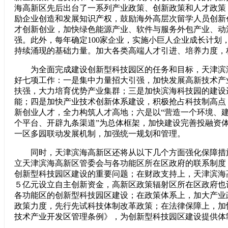
海高新区先后出台了一系列产业政策、创新政策和人才政策
励企业创造和发展知识产权，鼓励海外高层次留学人员创新
才创新创业，加快绿色能源产业、软件与服务外包产业、动
强。此外，每年确定100家企业，实施小巨人企业成长计划
持续涌现的基础力量。加大各类高端人才引进、培养力度，
为全面完成建设创新型科技园区的任务和目标，天津滨
好七项工作：一是集中力量招大引强，加快发展高新技术产
扶强，大力培育优势产业集群；三是加快滨海科技园的建设
能；四是加快产业技术创新体系建设，积极抢占科技制高点
新创业人才，全力构筑人才高地；六是以“营造一个环境、
个平台、开辟九条渠道”为总体框架，加快建设完善投融资
一区多园联动发展机制，加强统一规划和管理。
同时，天津滨海高新区还将从以下几个方面强化保障措
立天津滨海高新区管委会与各功能区所在区政府的联系制度
创新型科技园区建设的重要问题；在财政支持上，天津滨海
５亿元设立自主创新资金，高新区政策辐射区所在区政府也
各功能区的创新型科技园区建设；在政策体系上，加大产业
政策力度，先行先试科技体制改革政策；在法律保障上，加
技术产业开发区管理条例》，为创新型科技园区建设提供体