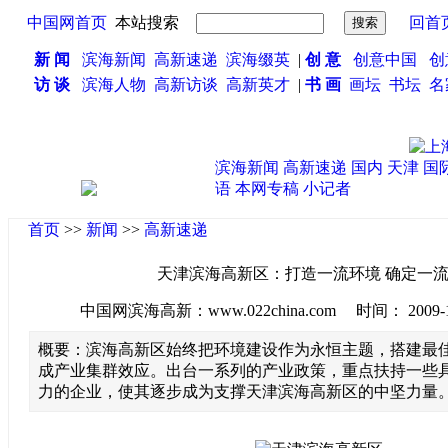
中国网首页
本站搜索
回首
新 闻
滨海新闻
高新速递
滨海缀英
|
创 意
创意中国
创
访 谈
滨海人物
高新访谈
高新英才
|
书 画
画坛
书坛
名
滨海新闻
高新速递
国内
天津
国
语
本网专稿
小记者
首页
>>
新闻
>>
高新速递
天津滨海高新区：打造一流环境 确定一
中国网滨海高新：www.022china.com 时间： 2009-10-1
概要：滨海高新区始终把环境建设作为永恒主题，搭建最
成产业集群效应。出台一系列的产业政策，重点扶持一些
力的企业，使其逐步成为支撑天津滨海高新区的中坚力量