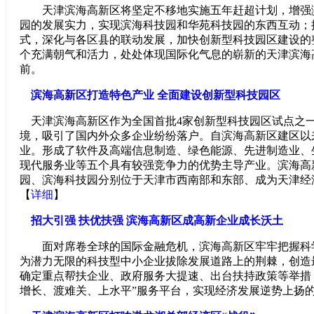
天津滨海高新区将坚定不移地实施五年赶超计划，增强
园的发展实力，实现滨海科技园和华苑科技园的东西互动；
式，深化与各区县的联动发展，加快创新型科技园区建设的
个充满朝气和活力，处处体现国际化气息的崭新的天津滨海
前。
滨海高新区打造特色产业 全面建设创新型科技园区
天津滨海高新区作为全国首批4家创新型科技园区试点之
境，吸引了国内外众多企业纷纷落户。自滨海高新区建区以
业。形成了软件及高端信息制造、绿色能源、先进制造业、
现代服务业等五个具有较强竞争力的优势主导产业。滨海高
园、滨海科技园分别位于天津市西南部和东部、成为天津经
【
详细
】
招大引强 扶优扶强 滨海高新区成高新企业成长沃土
面对席卷全球的国际金融危机，滨海高新区牢牢把握科
为潜力无限的科技型中小企业拔除发展道路上的荆棘，创造
确定重点帮扶企业、政府服务大提速、出台扶持政策等举措
增长、渡难关、上水平”服务平台，实现经济发展逆势上扬