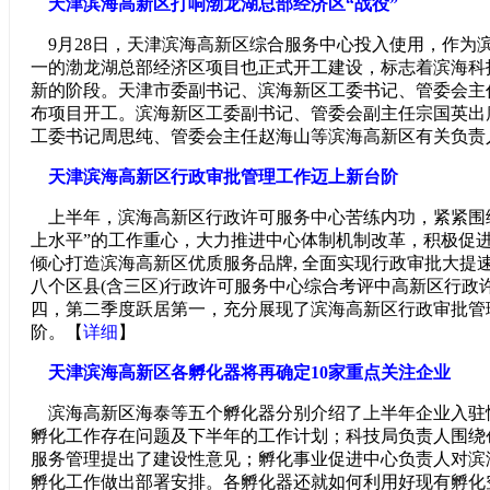
天津滨海高新区打响渤龙湖总部经济区“战役”
9月28日，天津滨海高新区综合服务中心投入使用，作为滨
一的渤龙湖总部经济区项目也正式开工建设，标志着滨海科
新的阶段。天津市委副书记、滨海新区工委书记、管委会主
布项目开工。滨海新区工委副书记、管委会副主任宗国英出
工委书记周思纯、管委会主任赵海山等滨海高新区有关负责
天津滨海高新区行政审批管理工作迈上新台阶
上半年，滨海高新区行政许可服务中心苦练内功，紧紧围
上水平”的工作重心，大力推进中心体制机制改革，积极促
倾心打造滨海高新区优质服务品牌, 全面实现行政审批大提
八个区县(含三区)行政许可服务中心综合考评中高新区行政
四，第二季度跃居第一，充分展现了滨海高新区行政审批管
阶。【
详细
】
天津滨海高新区各孵化器将再确定10家重点关注企业
滨海高新区海泰等五个孵化器分别介绍了上半年企业入驻
孵化工作存在问题及下半年的工作计划；科技局负责人围绕
服务管理提出了建设性意见；孵化事业促进中心负责人对滨海
孵化工作做出部署安排。各孵化器还就如何利用好现有孵化