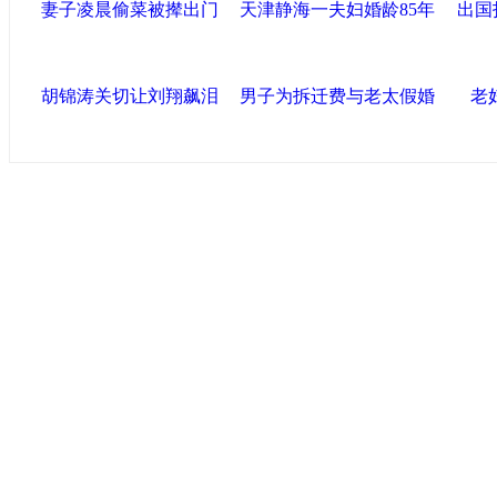
妻子凌晨偷菜被撵出门
天津静海一夫妇婚龄85年
出国
胡锦涛关切让刘翔飙泪
男子为拆迁费与老太假婚
老
中国政府网
|
中国网
|
人民网
|
新华网
|
央视网
|
国际在线
|
中
中国共产党新闻
|
中国人权
|
学习时报
|
中国法院网
|
北青网
|
联盟滨海
天津滨海新区官方网站
|
泰达在线
|
滨海新闻网 |
天津开发区
塘沽政务网
|
大港区信息网
|
海泰投资担保
|
滨海新区参观考
友情链接
天津政务网
|
天津科技网
|
北方网
|
天津网
|
今晚报
|
新华网
津警务网
|
天津法院网
|
天津市质量技术监督信息网
|
世天网
|
天津文化信息网
|
上
|
新塘沽论坛
|
彩虹音乐网