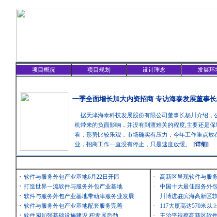
项目概况
项目规划
设计理念
发展环
精彩聚焦
一季全面增长加大内资招商 专访海泰发展董事长
据天津海泰科技发展股份有限公司董事长杨川介绍，
机带来的负面影响，并没有到渡难关的程度,主要还是保
看，形势比较乐观，市场确实有压力，今年工作重点放在
业，招商工作一直没有停止，只是速度放缓。
[详细]
最新消息
·
软件与服务外包产业基地6月22日开园
·
高新区呈现软件与服
·
打造世界一流软件与服务外包产业基地
·
中国十大最佳服务外包
·
软件与服务外包产业基地带动津服务业发展
·
川博进驻滨海高新区
·
软件与服务外包产业基地配套服务完善
·
117大厦高达570米
·
软件园加强基础设施建设 积发展后劲
·
王治平视察高新区软