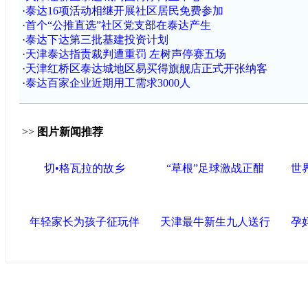
·
泰达16项活动相继开展社区居民免费参加
·
首个“公推直选”社区党支部在泰达产生
·
泰达下达第三批基建投资计划
·
天津泰达指责裁判遭重罚 左树声停赛五场
·
天津红桥区泰达城地区易买得旗舰店正式开张纳客
·
泰达百家企业近期用工需求3000人
>>
图片新闻推荐
切•格瓦拉的故乡
“草根”足球激战正酣
世
年轻家长为孩子征玩伴
天津最牛新生九人送行
孕