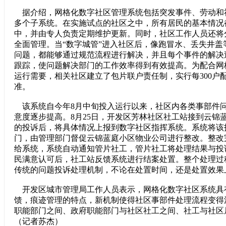
据介绍，网格化数字社区管理系统包括突发事件、劳动和
多个子系统。在实施试点的社区之中，所有居民的基本情况
中，并由专人负责定期维护更新。同时，社区工作人员还将
全面管理。当“数字城管”进入社区后，像跑冒水、丢失井盖
问题，都能够通过规范流程进行解决，并且每个事件的解决
跟踪，使问题解决部门的工作效率得到有效提高。为配合网
运行需要，相关社区建立了包片联户责任制，实行每300户
准。
该系统自今年8月中旬投入运行以来，社区内各类事部件
意度逐步提高。8月25日，开发区芳林社区社工站接到云锦
的投诉后，将具体情况上报到数字社区指挥系统。系统将该
门，由管理部门督促云锦蓝庭小区物业公司进行整改。整改
给系统，系统自动通知管片社工，管片社工将处理结果与投
民满意认可后，社工站反馈系统进行结案处置。整个处理过
传统的问题投诉处理机制，不论在处置时间，还是处置效
开发区城市管理局工作人员表示，网格化数字社区系统具
馈，痕迹管理的特点，新机制使得社区事部件处理流程变得
职能部门之间、政府职能部门与社区社工之间、社工与社区
（记者苏杰）