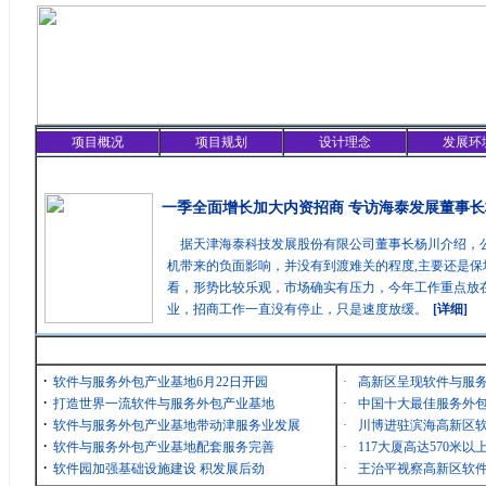
项目概况
项目规划
设计理念
发展环
精彩聚焦
一季全面增长加大内资招商 专访海泰发展董事长
据天津海泰科技发展股份有限公司董事长杨川介绍，
机带来的负面影响，并没有到渡难关的程度,主要还是保
看，形势比较乐观，市场确实有压力，今年工作重点放在
业，招商工作一直没有停止，只是速度放缓。
[详细]
最新消息
·
软件与服务外包产业基地6月22日开园
·
高新区呈现软件与服
·
打造世界一流软件与服务外包产业基地
·
中国十大最佳服务外包
·
软件与服务外包产业基地带动津服务业发展
·
川博进驻滨海高新区
·
软件与服务外包产业基地配套服务完善
·
117大厦高达570米
·
软件园加强基础设施建设 积发展后劲
·
王治平视察高新区软