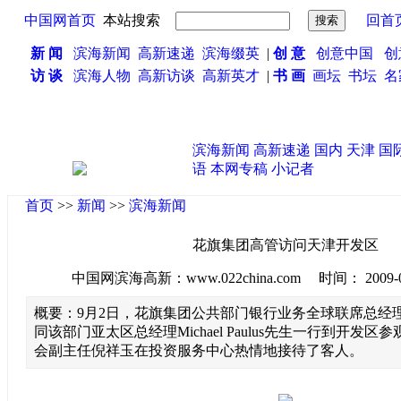
中国网首页
本站搜索
回首
新 闻
滨海新闻
高新速递
滨海缀英
|
创 意
创意中国
创
访 谈
滨海人物
高新访谈
高新英才
|
书 画
画坛
书坛
名
滨海新闻
高新速递
国内
天津
国
语
本网专稿
小记者
首页
>>
新闻
>>
滨海新闻
花旗集团高管访问天津开发区
中国网滨海高新：www.022china.com 时间： 2009-09-0
概要：9月2日，花旗集团公共部门银行业务全球联席总经理Mar
同该部门亚太区总经理Michael Paulus先生一行到开发
会副主任倪祥玉在投资服务中心热情地接待了客人。