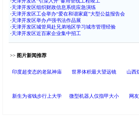
·
天津开发区“引滦入开”备用管线工程竣工
·
天津开发区组织财政信息系统应急演练
·
天津开发区工会举办“爱在和谐家庭”大型公益报告会
·
天津开发区举办卢强书法作品展
·
天津开发区城管局赴兄弟地区学习城市管理经验
·
天津开发区近百家企业集中招工
>>
图片新闻推荐
印度超变态的老鼠神庙
世界体积最大望远镜
山西
新生为省钱步行上大学
微型机器人仅指甲大小
网友
中国政府网
|
中国网
|
人民网
|
新华网
|
央视网
|
国际在线
|
中