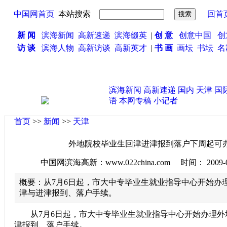
中国网首页
本站搜索
回首
新 闻
滨海新闻
高新速递
滨海缀英
|
创 意
创意中国
创
访 谈
滨海人物
高新访谈
高新英才
|
书 画
画坛
书坛
名
滨海新闻
高新速递
国内
天津
国
语
本网专稿
小记者
首页
>>
新闻
>>
天津
外地院校毕业生回津进津报到落户下周起可
中国网滨海高新：www.022china.com 时间： 2009-07-0
概要：从7月6日起，市大中专毕业生就业指导中心开始办
津与进津报到、落户手续。
从7月6日起，市大中专毕业生就业指导中心开始办理外
津报到、落户手续。