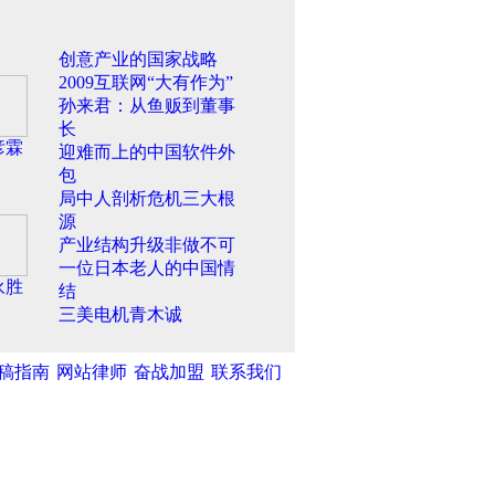
创意产业的国家战略
2009互联网“大有作为”
孙来君：从鱼贩到董事
长
彦霖
迎难而上的中国软件外
包
局中人剖析危机三大根
源
产业结构升级非做不可
一位日本老人的中国情
永胜
结
三美电机青木诚
稿指南
网站律师
奋战加盟
联系我们
湾网
|
中新网
|
中国广播网
|
光明网
|
和不良信息举报中心