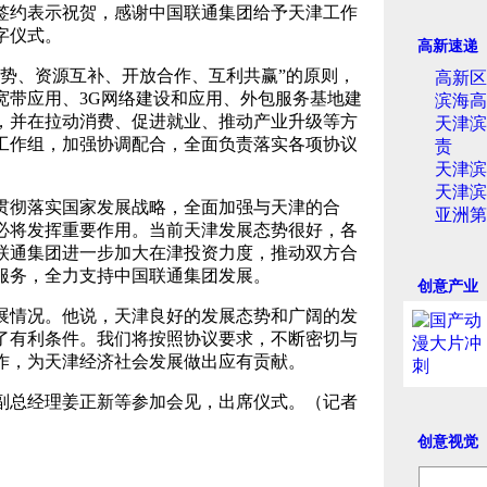
签约表示祝贺，感谢中国联通集团给予天津工作
字仪式。
高新速递
、资源互补、开放合作、互利共赢”的原则，
高新区
宽带应用、3G网络建设和应用、外包服务基地建
滨海高
，并在拉动消费、促进就业、推动产业升级等方
天津滨
工作组，加强协调配合，全面负责落实各项协议
责
天津滨
天津滨
彻落实国家发展战略，全面加强与天津的合
亚洲第
必将发挥重要作用。当前天津发展态势很好，各
联通集团进一步加大在津投资力度，推动双方合
服务，全力支持中国联通集团发展。
创意产业
情况。他说，天津良好的发展态势和广阔的发
了有利条件。我们将按照协议要求，不断密切与
作，为天津经济社会发展做出应有贡献。
总经理姜正新等参加会见，出席仪式。（记者
创意视觉