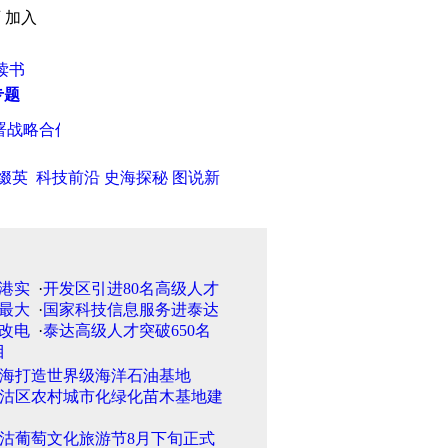
页
加入
读书
专题
战略合作协议
·
天津市工行已执行调整后收费标准
·
天津市发现第1
缀英
科技前沿
史海探秘
图说新
·
开发区引进80名高级人才
·
国家科技信息服务进泰达
·
泰达高级人才突破650名
海打造世界级海洋石油基地
沽区农村城市化绿化苗木基地建
沽葡萄文化旅游节8月下旬正式