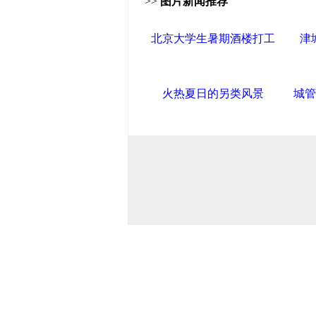
>>
图片新闻推荐
北京大学生暑期酒楼打工
津
火热夏日的另类风景
城管
中国政府网
|
中国网
|
人民网
|
新华
中国共产党新闻
|
中国人权
|
学习时
联盟滨海