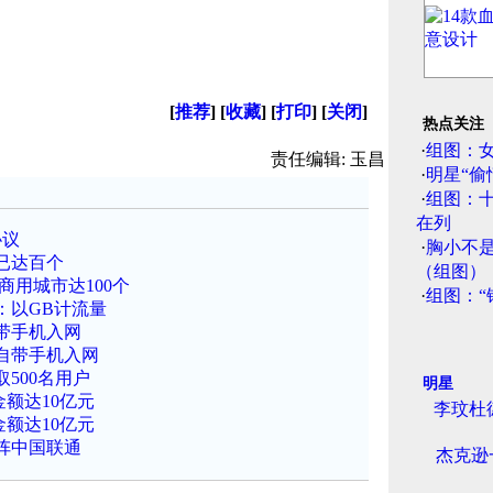
[
推荐
] [
收藏
] [
打印
] [
关闭
]
热点关注
·
组图：
责任编辑: 玉昌
·
明星“偷
·
组图：
在列
协议
·
胸小不
已达百个
（组图）
商用城市达100个
·
组图：“
：以GB计流量
自带手机入网
可自带手机入网
500名用户
明星
额达10亿元
李玟杜
额达10亿元
阵中国联通
杰克逊