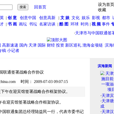
设为首
回首页
收藏
英
|
创 意
创意中国
创意高新
|
文 娱
文化
娱乐
影视
都市
英才
|
书 画
画坛
书坛
名家访谈
|
酷 图
环球
时尚
|
视 频
事件
·
天津市与中国联通签署
闻
高新速递
国内
天津
国际
财经
投资
新区巡礼
渤海金项链
滨海
专稿
小记者
滨海新闻
国联通签署战略合作协议
.com 时间： 2009-07-03 09:07:15
天下午在迎宾馆签署战略合作框架协议。
·
天津滨
·
天津塘
在迎宾馆签署战略合作框架协议。
成
国联通集团总经理陆益民一行，代表市委书记
·
天津汉