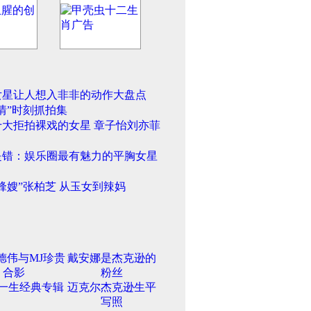
女星让人想入非非的动作大盘点
情”时刻抓拍集
十大拒拍裸戏的女星 章子怡刘亦菲
是错：娱乐圈最有魅力的平胸女星
锋嫂”张柏芝 从玉女到辣妈
德伟与MJ珍贵
戴安娜是杰克逊的
合影
粉丝
一生经典专辑
迈克尔杰克逊生平
写照