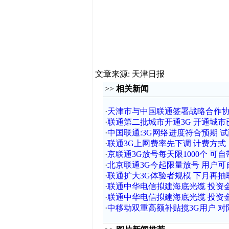
文章来源: 天津日报
>>
相关新闻
·
天津市与中国联通签署战略合作
·
联通第二批城市开通3G 开通城市
·
中国联通:3G网络进度符合预期 试
·
联通3G上网费率先下调 计费方式
·
京联通3G放号每天限1000个 可
·
北京联通3G今起限量放号 用户
·
联通扩大3G体验者规模 下月再抽取
·
联通中华电信拟建海底光缆 投资金
·
联通中华电信拟建海底光缆 投资金
·
中移动双重高额补贴揽3G用户 对