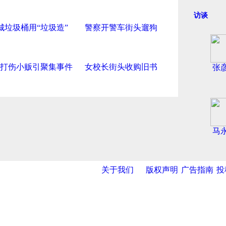
访谈
城垃圾桶用“垃圾造”
警察开警车街头遛狗
打伤小贩引聚集事件
女校长街头收购旧书
张
马
关于我们
版权声明
广告指南
投
导航中国
网
|
央视网
|
国际在线
|
中国日报网
|
中国经济网
|
中青网
|
中国台
报
|
中国法院网
|
北青网
|
中国知识
|
中华新闻传媒网
|
金融界
|
违法