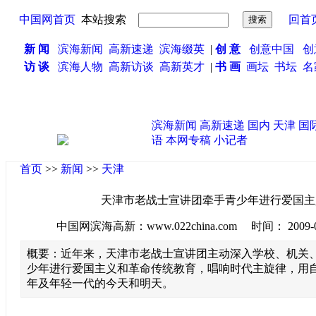
中国网首页
本站搜索
回首
新 闻
滨海新闻
高新速递
滨海缀英
|
创 意
创意中国
创
访 谈
滨海人物
高新访谈
高新英才
|
书 画
画坛
书坛
名
滨海新闻
高新速递
国内
天津
国
语
本网专稿
小记者
首页
>>
新闻
>>
天津
天津市老战士宣讲团牵手青少年进行爱国主
中国网滨海高新：www.022china.com 时间： 2009-06-2
概要：近年来，天津市老战士宣讲团主动深入学校、机关
少年进行爱国主义和革命传统教育，唱响时代主旋律，用
年及年轻一代的今天和明天。