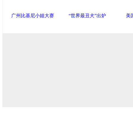
广州比基尼小姐大赛
“世界最丑犬”出炉
美
中国政府网
|
中国网
|
人民网
|
新华网
|
央视网
|
国际在线
|
中